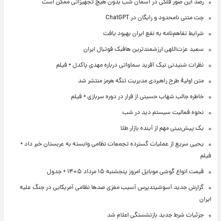
رصد این صور فلکی در آسمان شب بدون هیچ تجهیزاتی ممکن است
چت متنی نامحدود و رایگان در ChatGPT
شرایط تفاهم‌نامه به نفع ایران بهبود یافت
سعید عزت‌اللهی ارزشمندترین هافبک فوتبال ایران
نظرات شنیدنی نیک آفرید سماواتی درباره مهدی پاکدل + فیلم
متن اولیۀ طرح راهبردی مدیریت تنگه هرمز منتشر شد
خاطره جالب شهاب حسینی از فرار در دوره سربازی + فیلم
نحوه فعالیت سیستم دید در شب
یک پیش‌بینی مهم از آینده بازار طلا
یحیی سریع از عملیات گسترده تجمعات نظامی وابسته به عربستان خبر داد +
فیلم
قیمت انواع گوشی موبایل امروز پنجشنبه ۱۵ مرداد ۱۴۰۵ + جدول
گزارش جدید آسوشیتدپرس آسیب مغزی صدها نظامی آمریکایی در جنگ علیه
ایران
جزئیات شرط جدید بازنشستگی اعلام شد