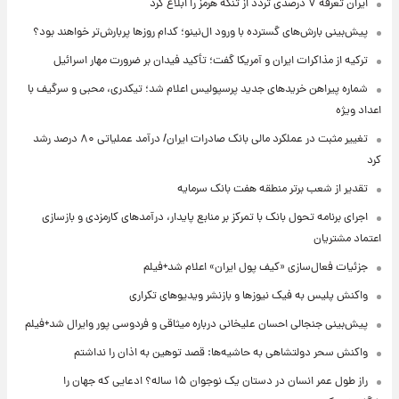
ایران تعرفه ۷ درصدی تردد از تنگه هرمز را ابلاغ کرد
پیش‌بینی بارش‌های گسترده با ورود ال‌نینو؛ کدام روزها پربارش‌تر خواهند بود؟
ترکیه از مذاکرات ایران و آمریکا گفت؛ تأکید فیدان بر ضرورت مهار اسرائیل
شماره پیراهن خریدهای جدید پرسپولیس اعلام شد؛ تیکدری، محبی و سرگیف با
اعداد ویژه
تغییر مثبت در عملکرد مالی بانک صادرات ایران/ درآمد عملیاتی ۸۰ درصد رشد
کرد
تقدیر از شعب برتر منطقه هفت بانک سرمایه
اجرای برنامه تحول بانک با تمرکز بر منابع پایدار، درآمدهای کارمزدی و بازسازی
اعتماد مشتریان
جزئیات فعال‌سازی «کیف پول ایران» اعلام شد+فیلم
واکنش پلیس به فیک نیوزها و بازنشر ویدیوهای تکراری
پیش‌بینی جنجالی احسان علیخانی درباره میثاقی و فردوسی پور وایرال شد+فیلم
واکنش سحر دولتشاهی به حاشیه‌ها: قصد توهین به اذان را نداشتم
راز طول عمر انسان در دستان یک نوجوان ۱۵ ساله؟ ادعایی که جهان را