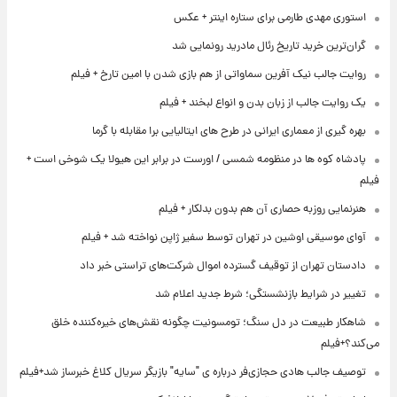
استوری مهدی طارمی برای ستاره اینتر + عکس
گران‌ترین خرید تاریخ رئال مادرید رونمایی شد
روایت جالب نیک آفرین سماواتی از هم بازی شدن با امین تارخ + فیلم
یک روایت جالب از زبان بدن و انواع لبخند + فیلم
بهره گیری از معماری ایرانی در طرح های ایتالیایی برا مقابله با گرما
پادشاه کوه ها در منظومه شمسی / اورست در برابر این هیولا یک شوخی است +
فیلم
هنرنمایی روزبه حصاری آن هم بدون بدلکار + فیلم
آوای موسیقی اوشین در تهران توسط سفیر ژاپن نواخته شد + فیلم
دادستان تهران از توقیف گسترده اموال شرکت‌های تراستی خبر داد
تغییر در شرایط بازنشستگی؛ شرط جدید اعلام شد
شاهکار طبیعت در دل سنگ؛ تومسونیت چگونه نقش‌های خیره‌کننده خلق
می‌کند؟+فیلم
توصیف جالب هادی حجازی‌فر درباره ی "سایه" بازیگر سریال کلاغ خبرساز شد+فیلم