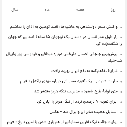
۱ روز پیش
قیمت طلا و سکه امروز پنجشنبه ۱۵ مرداد ۱۴۰۵
روز
هفته
ماه
سال
واکنش سحر دولتشاهی به حاشیه‌ها: قصد توهین به اذان را نداشتم
۱ روز پیش
شارژ جدید کالابرگ برای سه دهک؛ جزئیات اعلام
راز طول عمر انسان در دستان یک نوجوان ۱۵ ساله؟ ادعایی که جهان
شد
را شگفت‌زده کرد
۱ روز پیش
پیش‌بینی جنجالی احسان علیخانی درباره میثاقی و فردوسی پور وایرال
شرایط تازه فروش اقساطی سایپا اعلام شد؛
شد+فیلم
شاهین، کوییک، اطلس، سهند و ساینا با اقساط
بلندمدت + جدول
شرایط تفاهم‌نامه به نفع ایران بهبود یافت
۱ روز پیش
نظرات شنیدنی نیک آفرید سماواتی درباره مهدی پاکدل + فیلم
سیگنال‌های جدید برای بازار طلا؛ پیش‌بینی
قیمت سکه و طلا فردا
متن اولیۀ طرح راهبردی مدیریت تنگه هرمز منتشر شد
ایران تعرفه ۷ درصدی تردد از تنگه هرمز را ابلاغ کرد
۱ روز پیش
استایل عجیب صابر ابر وایرال شد + عکس
فال حافظ پنجشنبه ۱۵ مرداد ماه ۱۴۰۵
روایت جالب نیک آفرین سماواتی از هم بازی شدن با امین تارخ + فیلم