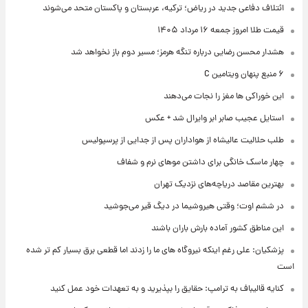
ائتلاف دفاعی جدید در ریاض؛ ترکیه، عربستان و پاکستان متحد می‌شوند
قیمت طلا امروز جمعه ۱۶ مرداد ۱۴۰۵
هشدار محسن رضایی درباره تنگه هرمز؛ مسیر دوم باز نخواهد شد
۶ منبع پنهان ویتامین C
این خوراکی ها مغز را نجات می‌دهند
استایل عجیب صابر ابر وایرال شد + عکس
طلب حلالیت عالیشاه از هواداران پس از جدایی از پرسپولیس
چهار ماسک خانگی برای داشتن موهای نرم و شفاف
بهترین مقاصد دریاچه‌های نزدیک تهران
در ششم اوت؛ وقتی هیروشیما در دیگ قیر می‌جوشید
این مناطق کشور آماده بارش باران باشند
پزشکیان: علی رغم اینکه نیروگاه های ما را زدند اما قطعی برق بسیار کم تر شده
است
کنایه قالیباف به ترامپ: حقایق را بپذیرید و به تعهدات خود عمل کنید