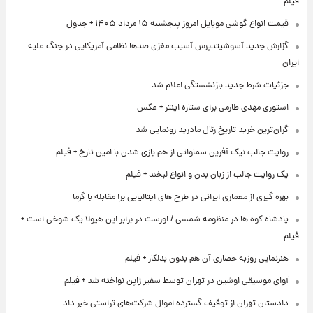
فیلم
قیمت انواع گوشی موبایل امروز پنجشنبه ۱۵ مرداد ۱۴۰۵ + جدول
گزارش جدید آسوشیتدپرس آسیب مغزی صدها نظامی آمریکایی در جنگ علیه
ایران
جزئیات شرط جدید بازنشستگی اعلام شد
استوری مهدی طارمی برای ستاره اینتر + عکس
گران‌ترین خرید تاریخ رئال مادرید رونمایی شد
روایت جالب نیک آفرین سماواتی از هم بازی شدن با امین تارخ + فیلم
یک روایت جالب از زبان بدن و انواع لبخند + فیلم
بهره گیری از معماری ایرانی در طرح های ایتالیایی برا مقابله با گرما
پادشاه کوه ها در منظومه شمسی / اورست در برابر این هیولا یک شوخی است +
فیلم
هنرنمایی روزبه حصاری آن هم بدون بدلکار + فیلم
آوای موسیقی اوشین در تهران توسط سفیر ژاپن نواخته شد + فیلم
دادستان تهران از توقیف گسترده اموال شرکت‌های تراستی خبر داد