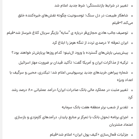
تغییر در شرایط بازنشستگی؛ شرط جدید اعلام شد
شاهکار طبیعت در دل سنگ؛ تومسونیت چگونه نقش‌های خیره‌کننده خلق
می‌کند؟+فیلم
توصیف جالب هادی حجازی‌فر درباره ی "سایه" بازیگر سریال کلاغ خبرساز شد+فیلم
ایران تعرفه ۷ درصدی تردد از تنگه هرمز را ابلاغ کرد
پیش‌بینی بارش‌های گسترده با ورود ال‌نینو؛ کدام روزها پربارش‌تر خواهند بود؟
ترکیه از مذاکرات ایران و آمریکا گفت؛ تأکید فیدان بر ضرورت مهار اسرائیل
شماره پیراهن خریدهای جدید پرسپولیس اعلام شد؛ تیکدری، محبی و سرگیف با
اعداد ویژه
تغییر مثبت در عملکرد مالی بانک صادرات ایران/ درآمد عملیاتی ۸۰ درصد رشد
کرد
تقدیر از شعب برتر منطقه هفت بانک سرمایه
اجرای برنامه تحول بانک با تمرکز بر منابع پایدار، درآمدهای کارمزدی و بازسازی
اعتماد مشتریان
جزئیات فعال‌سازی «کیف پول ایران» اعلام شد+فیلم