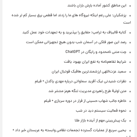
این مناطق کشور آماده بارش باران باشند
پزشکیان: علی رغم اینکه نیروگاه های ما را زدند اما قطعی برق بسیار کم تر شده
است
کنایه قالیباف به ترامپ: حقایق را بپذیرید و به تعهدات خود عمل کنید
رصد این صور فلکی در آسمان شب بدون هیچ تجهیزاتی ممکن است
چت متنی نامحدود و رایگان در ChatGPT
شرایط تفاهم‌نامه به نفع ایران بهبود یافت
سعید عزت‌اللهی ارزشمندترین هافبک فوتبال ایران
نظرات شنیدنی نیک آفرید سماواتی درباره مهدی پاکدل + فیلم
متن اولیۀ طرح راهبردی مدیریت تنگه هرمز منتشر شد
خاطره جالب شهاب حسینی از فرار در دوره سربازی + فیلم
نحوه فعالیت سیستم دید در شب
یک پیش‌بینی مهم از آینده بازار طلا
یحیی سریع از عملیات گسترده تجمعات نظامی وابسته به عربستان خبر داد +