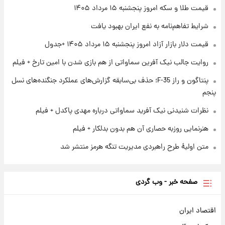
قیمت طلا و سکه امروز پنجشنبه ۱۵ مرداد ۱۴۰۵
ارزش سهام عدالت برای امروز چهارشنبه ۱۴ مرداد
+ جدول
شرایط تفاهم‌نامه به نفع ایران بهبود یافت
قیمت دلار بازار آزاد امروز پنجشنبه ۱۵ مرداد ۱۴۰۵ +جدول
۱ روز پیش
آغاز طرح جدید فروش مشارکت در تولید سایپا؛
روایت جالب نیک آفرین سماواتی از هم بازی شدن با امین تارخ + فیلم
نام خودرو، مبلغ پیش پرداخت و زمان تحویل |
سود مشارکت چند درصد است؟
پنتاگون و راز F-35؛ حذف بی‌سابقه گزارش‌های عملکرد جنگنده‌های نسل
پنجم
نظرات شنیدنی نیک آفرید سماواتی درباره مهدی پاکدل + فیلم
هنرنمایی روزبه حصاری آن هم بدون بدلکار + فیلم
متن اولیۀ طرح راهبردی مدیریت تنگه هرمز منتشر شد
صفحه خبر - وب گردی
اقتصاد ایران