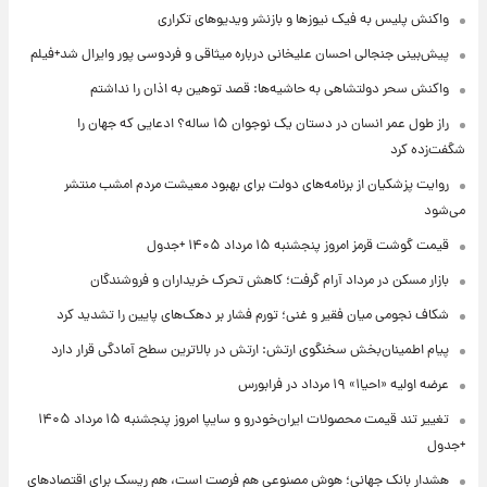
واکنش پلیس به فیک نیوزها و بازنشر ویدیوهای تکراری
پیش‌بینی جنجالی احسان علیخانی درباره میثاقی و فردوسی پور وایرال شد+فیلم
واکنش سحر دولتشاهی به حاشیه‌ها: قصد توهین به اذان را نداشتم
راز طول عمر انسان در دستان یک نوجوان ۱۵ ساله؟ ادعایی که جهان را
شگفت‌زده کرد
روایت پزشکیان از برنامه‌های دولت برای بهبود معیشت مردم امشب منتشر
می‌شود
قیمت گوشت قرمز امروز پنجشنبه ۱۵ مرداد ۱۴۰۵ +جدول
بازار مسکن در مرداد آرام گرفت؛ کاهش تحرک خریداران و فروشندگان
شکاف نجومی میان فقیر و غنی؛ تورم فشار بر دهک‌های پایین را تشدید کرد
پیام اطمینان‌بخش سخنگوی ارتش: ارتش در بالاترین سطح آمادگی قرار دارد
عرضه اولیه «احیا۱» ۱۹ مرداد در فرابورس
تغییر تند قیمت محصولات ایران‌خودرو و سایپا امروز پنجشنبه ۱۵ مرداد ۱۴۰۵
+جدول
هشدار بانک جهانی؛ هوش مصنوعی هم فرصت است، هم ریسک برای اقتصادهای