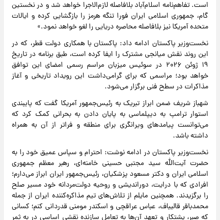
است. تفاهم‌نامه اسلام‌آباد بلافاصله لازم‌الاجرا خواهد شد و در نخستین
گام، جمهوری اسلامی ایران فورا تنگه هرمز را بازگشایی کرده و ایالات
متحده آمریکا نیز بلافاصله محاصره دریایی را لغو خواهد نمود.»
نخست‌وزیر پاکستان ادامه داد: پاکستان با همکاری دولت قطر، که در
این روند نقش میانجی مشترک را ایفا کرده است، طبق برنامه در تاریخ
۱۹ ژوئن ۲۰۲۶ در سوئیس میزبان مراسم رسمی امضای این توافق
خواهد بود؛ مراسمی که برای گرامی‌داشت این رویداد تاریخی و آغاز
مذاکرات در سطح فنی برگزار می‌شود.
شهباز شریف ضمن ابراز تبریک به رئیس‌جمهور آمریکا گفت که پایبندی
استوار ترامپ به دیپلماسی به پایان دادن به بحرانی کمک کرد که
می‌توانست پیامدهای ویرانگری برای منطقه و فراتر از آن به همراه
داشته باشد.
نخست‌وزیر پاکستان در ادامه نوشت: احترام و سپاس عمیق خود را به
حضرت آیت‌الله سید مجتبی حسینی خامنه‌ای، رهبر معظم جمهوری
اسلامی ایران و دکتر مسعود پزشکیان، رئیس‌جمهور ایران ابراز می‌دارم؛
افرادی که با درایت، دوراندیشی و روحیه دولت‌مردانه خود مسیر صلح
را برگزیدند. همچنین مایلم از تلاش‌های تیم مذاکره‌کننده ایران از جمله
محمدباقر قالیباف، عباس عراقچی و اسکندر مومنی قدردانی کنم؛ کسانی
که صبر، پشتکار و تعهد آن‌ها به تعامل سازنده نقشی اساسی در به ثمر