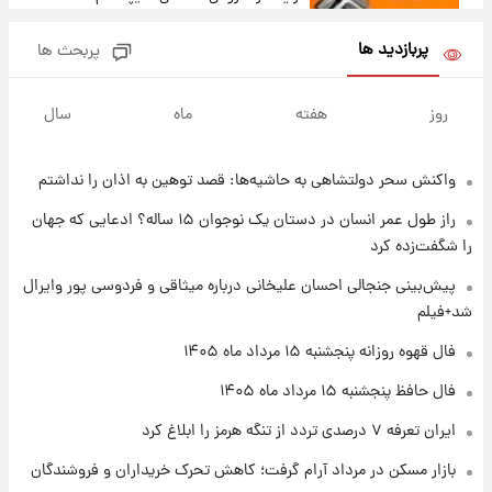
شاهین، کوییک، اطلس، سهند و ساینا با اقساط
بلندمدت + جدول
پربازدید ها
پربحث ها
۱ روز پیش
سیگنال‌های جدید برای بازار طلا؛ پیش‌بینی
روز
هفته
ماه
سال
قیمت سکه و طلا فردا
واکنش سحر دولتشاهی به حاشیه‌ها: قصد توهین به اذان را نداشتم
۲۲ ساعت پیش
فال حافظ پنجشنبه ۱۵ مرداد ماه ۱۴۰۵
راز طول عمر انسان در دستان یک نوجوان ۱۵ ساله؟ ادعایی که جهان
را شگفت‌زده کرد
۲۳ ساعت پیش
پیش‌بینی جنجالی احسان علیخانی درباره میثاقی و فردوسی پور وایرال
فال قهوه روزانه پنجشنبه ۱۵ مرداد ماه ۱۴۰۵
شد+فیلم
فال قهوه روزانه پنجشنبه ۱۵ مرداد ماه ۱۴۰۵
۱ روز پیش
فال حافظ پنجشنبه ۱۵ مرداد ماه ۱۴۰۵
فال روزانه واقعی پنجشنبه ۱۵ مرداد ۱۴۰۵
ایران تعرفه ۷ درصدی تردد از تنگه هرمز را ابلاغ کرد
بازار مسکن در مرداد آرام گرفت؛ کاهش تحرک خریداران و فروشندگان
۱ روز پیش