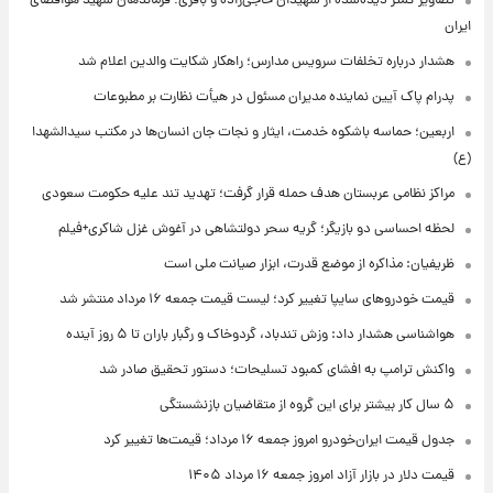
تصاویر کمتر دیده‌شده از شهیدان حاجی‌زاده و باقری؛ فرماندهان شهید هوافضای
ایران
هشدار درباره تخلفات سرویس مدارس؛ راهکار شکایت والدین اعلام شد
پدرام پاک آیین نماینده مدیران مسئول در هیأت نظارت بر مطبوعات
اربعین؛ حماسه باشکوه خدمت، ایثار و نجات جان انسان‌ها در مکتب سیدالشهدا
(ع)
مراکز نظامی عربستان هدف حمله قرار گرفت؛ تهدید تند علیه حکومت سعودی
لحظه احساسی دو بازیگر؛ گریه سحر دولتشاهی در آغوش غزل شاکری+فیلم
ظریفیان: مذاکره از موضع قدرت، ابزار صیانت ملی است
قیمت خودروهای سایپا تغییر کرد؛ لیست قیمت جمعه ۱۶ مرداد منتشر شد
هواشناسی هشدار داد: وزش تندباد، گردوخاک و رگبار باران تا ۵ روز آینده
واکنش ترامپ به افشای کمبود تسلیحات؛ دستور تحقیق صادر شد
۵ سال کار بیشتر برای این گروه از متقاضیان بازنشستگی
جدول قیمت ایران‌خودرو امروز جمعه ۱۶ مرداد؛ قیمت‌ها تغییر کرد
قیمت دلار در بازار آزاد امروز جمعه ۱۶ مرداد ۱۴۰۵