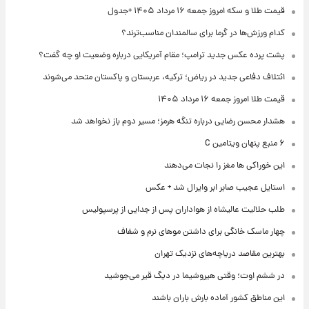
قیمت طلا و سکه امروز جمعه ۱۶ مرداد ۱۴۰۵ +جدول
کدام ورزش‌ها در گرما برای سالمندان مناسب‌ترند؟
پشت پرده عکس جدید ترامپ؛ مقام آمریکایی درباره وضعیت او چه گفت؟
ائتلاف دفاعی جدید در ریاض؛ ترکیه، عربستان و پاکستان متحد می‌شوند
قیمت طلا امروز جمعه ۱۶ مرداد ۱۴۰۵
هشدار محسن رضایی درباره تنگه هرمز؛ مسیر دوم باز نخواهد شد
۶ منبع پنهان ویتامین C
این خوراکی ها مغز را نجات می‌دهند
استایل عجیب صابر ابر وایرال شد + عکس
طلب حلالیت عالیشاه از هواداران پس از جدایی از پرسپولیس
چهار ماسک خانگی برای داشتن موهای نرم و شفاف
بهترین مقاصد دریاچه‌های نزدیک تهران
در ششم اوت؛ وقتی هیروشیما در دیگ قیر می‌جوشید
این مناطق کشور آماده بارش باران باشند