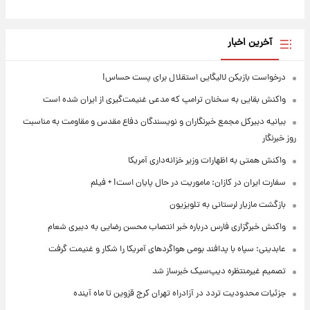
آخرین اخبار
درخواست بازیکن لالیگایی استقلال برای پست حساس!
واکنش بقایی به سخنان ترامپ که مدعی غنیمت‌گیری از ایران شده است
بیانیه دبیرکل مجمع خبرنگاران و نویسندگان دفاع مقدس و مقاومت به مناسبت
روز خبرنگار
واکنش همتی به اظهارات وزیر خزانه‌داری آمریکا
سفارت ایران در کازان: ماموریت در حال پایان است! + فیلم
بازگشت مازیار لرستانی به تلویزیون
واکنش خبرگزاری فارس درباره خبر انتصاب محسن رضایی به دبیری شعام
عابدینی: سپاه با پدافند بومی هواگردهای آمریکا را شکار و غنیمت گرفت
تصمیم غیرمنتظره دیپ‌سیک خبرساز شد
جزئیات محدودیت تردد در آزادراه تهران کرج قزوین تا ماه آینده