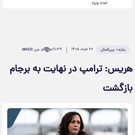
اعداد ویژه
۰
>
بین‌الملل
۲۶ خرداد ۱۴۰۵
۱۸:۳۸
کد خبر: 984531
خانه
هریس: ترامپ در نهایت به برجام
بازگشت