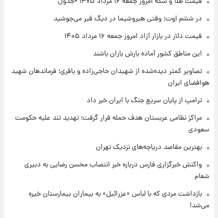
قیمت طلا و سکه امروز جمعه ۱۶ مرداد ۱۴۰۵ +جدول
تغییر تند قیمت محصولات ایران‌خودرو و سایپا
امروز پنجشنبه ۱۵ مرداد ۱۴۰۵ +جدول
در ششم اوت؛ وقتی هیروشیما در دیگ قیر می‌جوشید
قیمت دلار در بازار آزاد امروز جمعه ۱۶ مرداد ۱۴۰۵
۱ روز پیش
این مناطق کشور آماده بارش باران باشند
قیمت طلا و سکه امروز پنجشنبه ۱۵ مرداد ۱۴۰۵
تصاویر کمتر دیده‌شده از شهیدان حاجی‌زاده و باقری؛ فرماندهان شهید
هوافضای ایران
۱ روز پیش
شارژ جدید کالابرگ برای سه دهک؛ جزئیات اعلام
ترامپ از پایان سریع جنگ با ایران خبر داد
شد
مراکز نظامی عربستان هدف حمله قرار گرفت؛ تهدید تند علیه حکومت
سعودی
بهترین مقاصد دریاچه‌های نزدیک تهران
واکنش خبرگزاری فارس درباره خبر انتصاب محسن رضایی به دبیری
شعام
بازداشت مردی که با لباس «عزرائیل» به بیماران بیمارستان خیره
می‌شد!