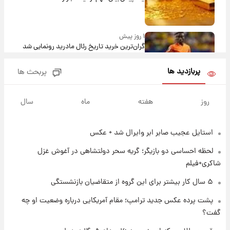
۱ روز پیش
گران‌ترین خرید تاریخ رئال مادرید رونمایی شد
پربازدید ها
پربحث ها
۱ روز پیش
پیش‌بینی بارش‌های گسترده با ورود ال‌نینو؛ کدام
روز
هفته
ماه
سال
روزها پربارش‌تر خواهند بود؟
استایل عجیب صابر ابر وایرال شد + عکس
۱ روز پیش
شماره پیراهن خریدهای جدید پرسپولیس اعلام
لحظه احساسی دو بازیگر؛ گریه سحر دولتشاهی در آغوش غزل
شد؛ تیکدری، محبی و سرگیف با اعداد ویژه
شاکری+فیلم
۱ روز پیش
۵ سال کار بیشتر برای این گروه از متقاضیان بازنشستگی
جزئیات فعال‌سازی «کیف پول ایران» اعلام
پشت پرده عکس جدید ترامپ؛ مقام آمریکایی درباره وضعیت او چه
شد+فیلم
گفت؟
۱ روز پیش