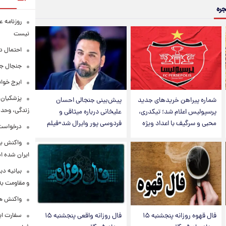
جره
روزنامه ع
نیست
احتمال د
جنجال جد
ایرج خوا
پزشکیان:
شماره پیراهن خریدهای جدید
پیش‌بینی جنجالی احسان
زندگی، وحد
پرسپولیس اعلام شد؛ تیکدری،
علیخانی درباره میثاقی و
محبی و سرگیف با اعداد ویژه
فردوسی پور وایرال شد+فیلم
درخواست 
واکنش بق
ایران شده 
بیانیه د
و مقاومت به 
واکنش همت
سفارت ایر
فال قهوه روزانه پنجشنبه ۱۵
فال روزانه واقعی پنجشنبه ۱۵