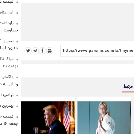
قیمت دلار د
این مناط
بازداشت 
بیمارستان 
تصاویر ک
باقری؛ فرم
مراکز نظ
تهدید تند
واکنش خ
رضایی به د
 مرتبط
ترامپ از
بهترین م
قیمت خو
جمعه ۱۶ مرداد منتشر شد