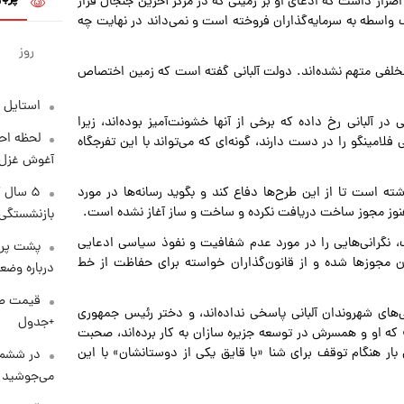
اصرار داشت که ادعای او بر زمینی که در مرکز آخرین جنجال قرار
 واسطه به سرمایه‌گذاران فروخته است و نمی‌داند در نهایت چه
روز
چ تخلفی متهم نشده‌اند. دولت آلبانی گفته است که زمین اختصاص
استایل 
ر آلبانی رخ داده که برخی از آنها خشونت‌آمیز بوده‌اند، زیرا
لحظه احس
 فلامینگو را در دست دارند، گونه‌ای که می‌تواند با این تفرجگاه
آغوش غزل 
اشته است تا از این طرح‌ها دفاع کند و بگوید رسانه‌ها در مورد
۵ سال 
 هنوز مجوز ساخت دریافت نکرده و ساخت و ساز آغاز نشده است.
بازنشستگی
، نگرانی‌هایی را در مورد عدم شفافیت و نفوذ سیاسی ادعایی
پشت پرد
دن مجوزها شده‌ و از قانون‌گذاران خواسته‌ برای حفاظت از خط
درباره وض
‌های شهروندان آلبانی پاسخی نداده‌اند، و دختر رئیس‌ جمهوری
+جدول
» که او و همسرش در توسعه جزیره سازان به کار برده‌اند، صحبت
ن بار هنگام توقف برای شنا «با قایق یکی از دوستانشان» با این
در ششم 
می‌جوشید