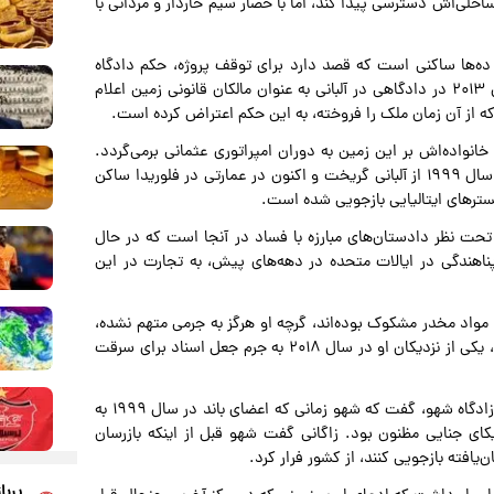
احلی‌اش دسترسی پیدا کند، اما با حصار سیم خاردار و مردانی با
 ده‌ها ساکنی است که قصد دارد برای توقف پروژه، حکم دادگاه
بگیرد. او گفت ساکنانی که او وکالت آنها را بر عهده دارد، سال ۲۰۱۳ در دادگاهی در آلبانی به عنوان مالکان قانونی زمین اعلام
ه از آن زمان ملک را فروخته، به این حکم اعتراض کرده است.
انواده‌اش بر این زمین به دوران امپراتوری عثمانی برمی‌گردد.
طبق گزارش پروژه گزارش جرایم سازمان‌یافته و فساد، شهو که سال ۱۹۹۹ از آلبانی گریخت و اکنون در عمارتی در فلوریدا ساکن
گسترهای ایتالیایی بازجویی شده است.
 تحت نظر دادستان‌های مبارزه با فساد در آنجا است که در حال
اهندگی در ایالات متحده در دهه‌های پیش، به تجارت در این
 مواد مخدر مشکوک بوده‌اند، گرچه او هرگز به جرمی متهم نشده،
زیرا مقامات ایتالیا اعلام کردند شواهد کافی ندارند. با این حال، یکی از نزدیکان او در سال ۲۰۱۸ به جرم جعل اسناد برای سرقت
دریتان زاگانی، رئیس سابق واحد مبارزه با مواد مخدر در ولورا، زادگاه شهو، گفت که شهو زمانی که اعضای باند در سال ۱۹۹۹ به
یکای جنایی مظنون بود. زاگانی گفت شهو قبل از اینکه بازرسان
‌یافته بازجویی کنند، از کشور فرار کرد.
پربا