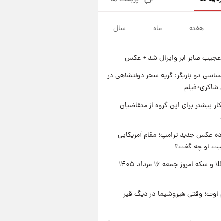
پربحث ها
جزئیات فعال‌سازی «کیف پول
ایران» اعلام شد+فیلم
هفته
ماه
سال
۱ روز پیش
تغییر تند قیمت محصولات
ایران‌خودرو و سایپا امروز پنجشنبه
عجیب صابر ابر وایرال شد + عکس
۱۵ مرداد ۱۴۰۵ +جدول
۱ روز پیش
قیمت طلا و سکه امروز پنجشنبه
اسی دو بازیگر؛ گریه سحر دولتشاهی در
۱۵ مرداد ۱۴۰۵
شاکری+فیلم
۱ روز پیش
کار بیشتر برای این گروه از متقاضیان
شارژ جدید کالابرگ برای سه
دهک؛ جزئیات اعلام شد
ه عکس جدید ترامپ؛ مقام آمریکایی
عیت او چه گفت؟
قیمت طلا و سکه امروز جمعه ۱۶ مرداد ۱۴۰۵
اوت؛ وقتی هیروشیما در دیگ قیر