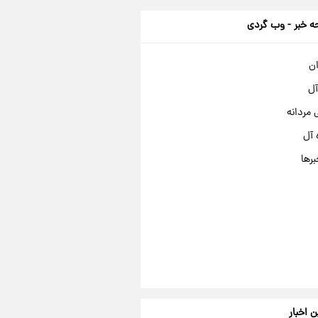
 خبر - وب گردی
ان
آل
مردانه
 آل
برها
ن اخبار