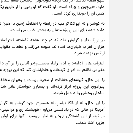
شهو هفته گذشته در یک برنامه تلویزیونی آلبانیایی ظاهر شد و 
دارد، «بی‌چون و چرا» است. او گفت که او زمین را از طریق یک
کسی آن را خریداری کرده است.
نه کوشنر و نه ایوانکا ترامپ در رابطه با اختلاف زمین به هی
داده شده برای این پروژه متعلق به بخش خصوصی است.
نیویورک تایمز گزارش داد که در چند هفته گذشته، اعتراضاتی د
هزاران نفر به خیابان‌ها آمده‌اند، سوت می‌زنند و قطعات مقوایی
لوکس تهدید شود.
اعتراض‌های ادامه‌دار، ادی راما، نخست‌وزیر آلبانی را بر آن د
مقیاس تظاهرات اغراق کرده‌اند و خاطرنشان کند که این پروژه
با این حال، گروه‌های حفاظت از محیط زیست و رهبران مخالف
پیرامون این پروژه ابراز کرده‌اند و بسیاری خواستار علنی ش
ساحلی وحشی وارد عمل شوند.
با این حال، نه ایوانکا ترامپ نه همسرش جرد کوشنر به نگرانی
آمریکا در حالی که در پادکستی درباره «خویشتنداری و مراقبتی
می‌کرد، از این آشفتگی بی‌خبر به نظر می‌رسید. آنها برای اولی
جزیره آشنا شدند.