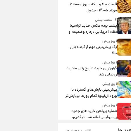
قیمت طلا و سکه امروز جمعه ۱۶
مرداد ۱۴۰۵ +جدول
۱۶ ساعت پیش
پشت پرده عکس جدید ترامپ؛
مقام آمریکایی درباره وضعیت او
چه گفت؟
۱ روز پیش
یک پیش‌بینی مهم از آینده بازار
طلا
۱ روز پیش
گران‌ترین خرید تاریخ رئال مادرید
رونمایی شد
۱ روز پیش
پیش‌بینی بارش‌های گسترده با
ورود ال‌نینو؛ کدام روزها پربارش‌تر
خواهند بود؟
۱ روز پیش
شماره پیراهن خریدهای جدید
پرسپولیس اعلام شد؛ تیکدری،
محبی و سرگیف با اعداد ویژه
۱ روز پیش
زدید ها