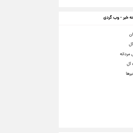
 خبر - وب گردی
ان
آل
مردانه
 آل
برها