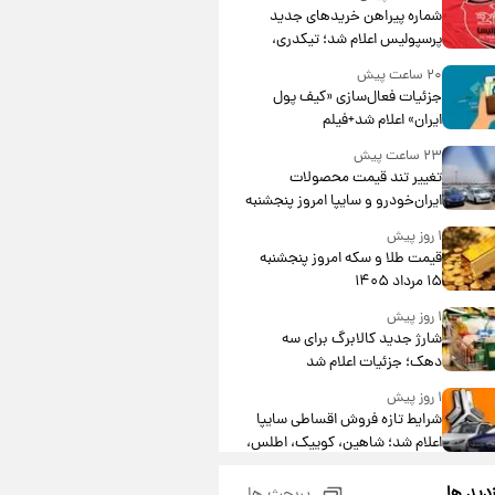
شماره پیراهن خریدهای جدید
پرسپولیس اعلام شد؛ تیکدری،
محبی و سرگیف با اعداد ویژه
۲۰ ساعت پیش
جزئیات فعال‌سازی «کیف پول
ایران» اعلام شد+فیلم
۲۳ ساعت پیش
تغییر تند قیمت محصولات
ایران‌خودرو و سایپا امروز پنجشنبه
۱۵ مرداد ۱۴۰۵ +جدول
۱ روز پیش
قیمت طلا و سکه امروز پنجشنبه
۱۵ مرداد ۱۴۰۵
۱ روز پیش
شارژ جدید کالابرگ برای سه
دهک؛ جزئیات اعلام شد
۱ روز پیش
شرایط تازه فروش اقساطی سایپا
اعلام شد؛ شاهین، کوییک، اطلس،
سهند و ساینا با اقساط بلندمدت +
۱ روز پیش
جدول
زدید ها