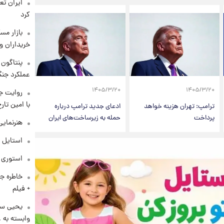
کرد
بازار مس
خریداران و
عملکرد جنگ
۱۴۰۵/۳/۲۰
۱۴۰۵/۳/۲۰
روایت ج
با امین تار
ترامپ: تهران هزینه خواهد
ادعای جدید ترامپ درباره
پرداخت
حمله به زیرساخت‌های ایران
هنرنمایی
استایل 
استوری م
خاطره جا
+ فیلم
یحیی سر
وابسته به ع