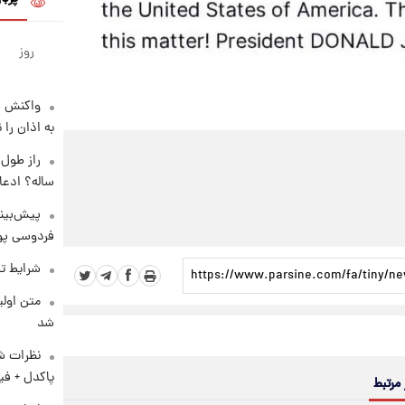
روز
واکنش س
به اذان را 
ساله؟ ادعا
پیش‌بینی
فردوسی پور
شرایط تف
متن اولی
شد
نظرات شن
پاکدل + فی
 مرتبط