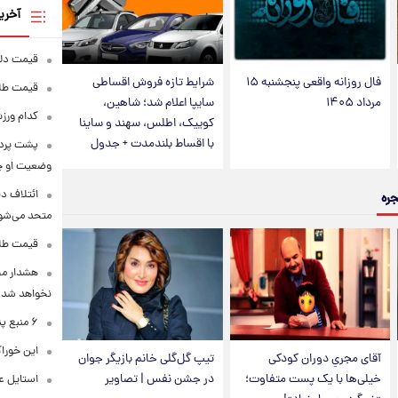
آخری
قیمت دلار در 
فال روزانه واقعی پنجشنبه ۱۵
شرایط تازه فروش اقساطی
قیمت طلا و سکه
مرداد ۱۴۰۵
سایپا اعلام شد؛ شاهین،
کدام ورزش
کوییک، اطلس، سهند و ساینا
با اقساط بلندمدت + جدول
پشت پرده
وضعیت او 
ائتلاف د
جره
متحد می‌شو
قیمت طلا امرو
هشدار محس
نخواهد شد
۶ منبع پنهان ویتامین C
این خوراک
آقای مجریِ دوران کودکی
تیپ گل‌گلی خانم بازیگر جوان
خیلی‌ها با یک پست متفاوت؛
در جشن نفس | تصاویر
استایل ع