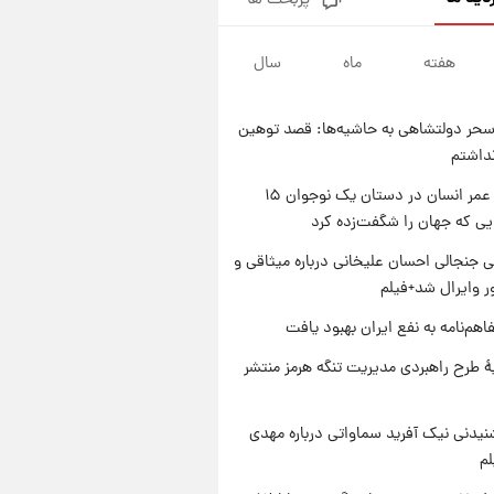
پربحث ها
سیگنال‌های جدید برای بازار طلا؛
پیش‌بینی قیمت سکه و طلا فردا
هفته
ماه
سال
۱ روز پیش
فال حافظ پنجشنبه ۱۵ مرداد ماه
۱۴۰۵
حر دولتشاهی به حاشیه‌ها: قصد توهین
۱ روز پیش
نداشتم
فال قهوه روزانه پنجشنبه ۱۵ مرداد
ماه ۱۴۰۵
راز طول عمر انسان در دستان یک نوجوان ۱۵
یی که جهان را شگفت‌زده کرد
۱ روز پیش
فال روزانه واقعی پنجشنبه ۱۵
 جنجالی احسان علیخانی درباره میثاقی و
مرداد ۱۴۰۵
 وایرال شد+فیلم
اهم‌نامه به نفع ایران بهبود یافت
ۀ طرح راهبردی مدیریت تنگه هرمز منتشر
یدنی نیک آفرید سماواتی درباره مهدی
لم