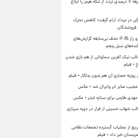
ایران تعرفه ۷ درصدی تردد از تنگه هرمز را ابلاغ
کن در مرداد آرام گرفت؛ کاهش تحرک
 فروشندگان
پنتاگون و راز F-35؛ حذف بی‌سابقه گزارش‌های
نده‌های نسل پنجم
الب نیک آفرین سماواتی از هم بازی شدن
خ + فیلم
 روزبه حصاری آن هم بدون بدلکار + فیلم
عجیب صابر ابر وایرال شد + عکس
هدی طارمی برای ستاره اینتر + عکس
لب شهاب حسینی از فرار در دوره سربازی
یع از عملیات گسترده تجمعات نظامی
ربستان خبر داد + فیلم