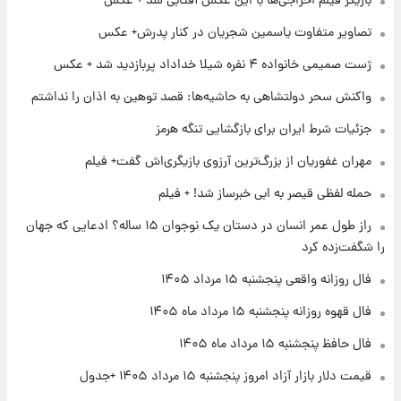
بازیگر فیلم اخراجی‌ها با این عکس آفتابی شد + عکس
۱۷ ساعت پیش
فال حافظ پنجشنبه ۱۵ مرداد ماه ۱۴۰۵
تصاویر متفاوت یاسمین شجریان در کنار پدرش+ عکس
ژست صمیمی خانواده ۴ نفره شیلا خداداد پربازدید شد + عکس
۱۸ ساعت پیش
واکنش سحر دولتشاهی به حاشیه‌ها: قصد توهین به اذان را نداشتم
فال قهوه روزانه پنجشنبه ۱۵ مرداد ماه ۱۴۰۵
جزئیات شرط ایران برای بازگشایی تنگه هرمز
مهران غفوریان از بزرگ‌ترین آرزوی بازیگری‌اش گفت+ فیلم
۱۹ ساعت پیش
فال روزانه واقعی پنجشنبه ۱۵ مرداد ۱۴۰۵
حمله لفظی قیصر به ابی خبرساز شد! + فیلم
راز طول عمر انسان در دستان یک نوجوان ۱۵ ساله؟ ادعایی که جهان
را شگفت‌زده کرد
۱ روز پیش
ارزش سهام عدالت برای امروز چهارشنبه ۱۴ مرداد
فال روزانه واقعی پنجشنبه ۱۵ مرداد ۱۴۰۵
+ جدول
فال قهوه روزانه پنجشنبه ۱۵ مرداد ماه ۱۴۰۵
۱ روز پیش
فال حافظ پنجشنبه ۱۵ مرداد ماه ۱۴۰۵
آغاز طرح جدید فروش مشارکت در تولید سایپا؛
نام خودرو، مبلغ پیش پرداخت و زمان تحویل |
قیمت دلار بازار آزاد امروز پنجشنبه ۱۵ مرداد ۱۴۰۵ +جدول
سود مشارکت چند درصد است؟