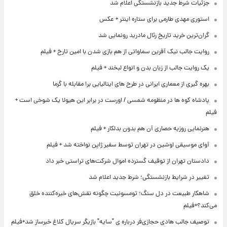
جزئیات شرط جدید بازنشستگی اعلام شد
استوری مهدی طارمی برای ستاره اینتر + عکس
گران‌ترین خرید تاریخ رئال مادرید رونمایی شد
روایت جالب نیک آفرین سماواتی از هم بازی شدن با امین تارخ + فیلم
یک روایت جالب از زبان بدن و انواع لبخند + فیلم
بهره گیری از معماری ایرانی در طرح های ایتالیایی برا مقابله با گرما
پادشاه کوه ها در منظومه شمسی / اورست در برابر این هیولا یک شوخی است +
فیلم
هنرنمایی روزبه حصاری آن هم بدون بدلکار + فیلم
آوای موسیقی اوشین در تهران توسط سفیر ژاپن نواخته شد + فیلم
دادستان تهران از توقیف گسترده اموال شرکت‌های تراستی خبر داد
تغییر در شرایط بازنشستگی؛ شرط جدید اعلام شد
شاهکار طبیعت در دل سنگ؛ تومسونیت چگونه نقش‌های خیره‌کننده خلق
می‌کند؟+فیلم
توصیف جالب هادی حجازی‌فر درباره ی "سایه" بازیگر سریال کلاغ خبرساز شد+فیلم