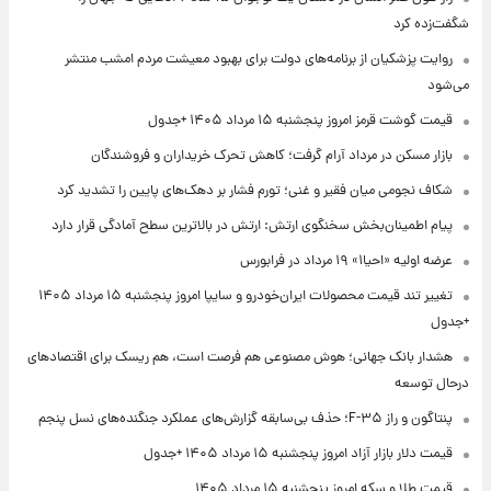
شگفت‌زده کرد
روایت پزشکیان از برنامه‌های دولت برای بهبود معیشت مردم امشب منتشر
می‌شود
قیمت گوشت قرمز امروز پنجشنبه ۱۵ مرداد ۱۴۰۵ +جدول
بازار مسکن در مرداد آرام گرفت؛ کاهش تحرک خریداران و فروشندگان
شکاف نجومی میان فقیر و غنی؛ تورم فشار بر دهک‌های پایین را تشدید کرد
پیام اطمینان‌بخش سخنگوی ارتش: ارتش در بالاترین سطح آمادگی قرار دارد
عرضه اولیه «احیا۱» ۱۹ مرداد در فرابورس
تغییر تند قیمت محصولات ایران‌خودرو و سایپا امروز پنجشنبه ۱۵ مرداد ۱۴۰۵
+جدول
هشدار بانک جهانی؛ هوش مصنوعی هم فرصت است، هم ریسک برای اقتصادهای
درحال توسعه
پنتاگون و راز F-۳۵؛ حذف بی‌سابقه گزارش‌های عملکرد جنگنده‌های نسل پنجم
قیمت دلار بازار آزاد امروز پنجشنبه ۱۵ مرداد ۱۴۰۵ +جدول
قیمت طلا و سکه امروز پنجشنبه ۱۵ مرداد ۱۴۰۵