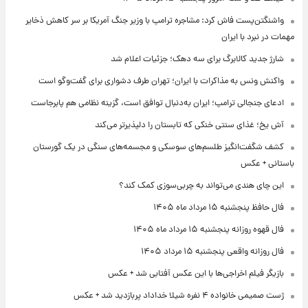
واشنگتن‌پست فاش کرد: مشاجره ترامپ با وزیر جنگ آمریکا بر سر کاهش ذخایر
مهمات در نبرد با ایران
شارژ جدید کالابرگ برای سه دهک؛ جزئیات اعلام شد
واکنش ونس به مذاکرات با ایران؛ تهران طرف دشواری برای گفت‌وگو است
ادعای جنجالی ترامپ؛ ایران به‌دنبال توافق است، گزینه نظامی هم پابرجاست
آش یخ؛ غذای سنتی خنکی که تابستان را دلپذیرتر می‌کند
کشف شگفت‌انگیز طلسم‌های سوسکی و مجسمه‌های سنگی در یک گورستان
باستانی + عکس
این چای هندی می‌تواند به چربی‌سوزی کمک کند؟
فال حافظ پنجشنبه ۱۵ مرداد ماه ۱۴۰۵
فال قهوه روزانه پنجشنبه ۱۵ مرداد ماه ۱۴۰۵
فال روزانه واقعی پنجشنبه ۱۵ مرداد ۱۴۰۵
بازیگر فیلم اخراجی‌ها با این عکس آفتابی شد + عکس
ژست صمیمی خانواده ۴ نفره شیلا خداداد پربازدید شد + عکس