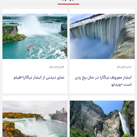
۱۴۰۳/۸/۴
۱۴۰۴/۱۱/۷
آبشار معروف نیاگارا در حال یخ زدن
نمای دیدنی از آبشار نیاگارا+فیلم
است +ویدئو