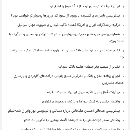
ایران تعرفه ۷ درصدی تردد از تنگه هرمز را ابلاغ کرد
پیش‌بینی بارش‌های گسترده با ورود ال‌نینو؛ کدام روزها پربارش‌تر خواهند بود؟
ترکیه از مذاکرات ایران و آمریکا گفت؛ تأکید فیدان بر ضرورت مهار اسرائیل
شماره پیراهن خریدهای جدید پرسپولیس اعلام شد؛ تیکدری، محبی و سرگیف با
اعداد ویژه
تغییر مثبت در عملکرد مالی بانک صادرات ایران/ درآمد عملیاتی ۸۰ درصد رشد
کرد
تقدیر از شعب برتر منطقه هفت بانک سرمایه
اجرای برنامه تحول بانک با تمرکز بر منابع پایدار، درآمدهای کارمزدی و بازسازی
اعتماد مشتریان
جزئیات فعال‌سازی «کیف پول ایران» اعلام شد+فیلم
واکنش پلیس به فیک نیوزها و بازنشر ویدیوهای تکراری
پیش‌بینی جنجالی احسان علیخانی درباره میثاقی و فردوسی پور وایرال شد+فیلم
واکنش سحر دولتشاهی به حاشیه‌ها: قصد توهین به اذان را نداشتم
راز طول عمر انسان در دستان یک نوجوان ۱۵ ساله؟ ادعایی که جهان را