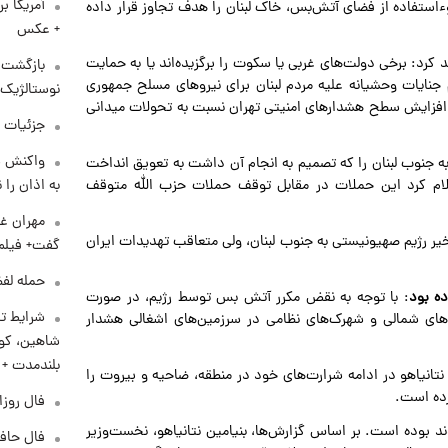
آمریکا ب
استفاده از فضای آتش‌بس، خاک لبنان را هدف تجاوز قرار داده
+ عکس
د کرد: برخی دولت‌های غربی یا سکوت را برگزیده‌اند یا به حمایت
بازگشت م
جنایات وحشیانه علیه مردم لبنان برای نیرو‌های مسلح جمهوری
نوستالژیک 
افزایش سطح هشدار‌های امنیتی تهران نسبت به تحولات میدانی
جزئیات ش
واکنش س
ه جنوب لبنان را که تصمیم به انجام آن داشت به تعویق انداخت
به اذان را 
اعلام کرد این حملات در مقابل توقف حملات حزب الله متوقف
مهران غف
خیر رژیم صهیونیستی به جنوب لبنان، ولی متعاقب تهدیدات ایران
گفت+ فیلم
حمله لفظ
ده بود
: با توجه به نقض مکرر آتش بس توسط رژیم، در صورت
شرایط تا
های شمالی و شهرک‌های نظامی در سرزمین‌های اشغالی هشدار
شاهین، کوی
بلندمدت +
: نتانیاهو در ادامه شرارت‌های خود در منطقه، ضاحیه و بیروت را
رده است.
فال روزانه و
وند بوده است. بر اساس گزارش‌ها، بنیامین نتانیاهو، نخست‌وزیر
فال حافظ پنجشنب