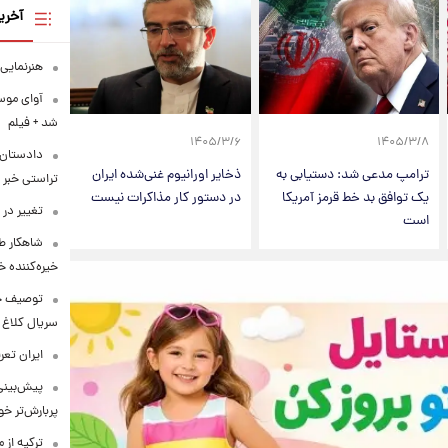
آخری
هنرنمایی 
آوای موس
شد + فیلم
۱۴۰۵/۳/۶
۱۴۰۵/۳/۸
دادستان 
ترامپ مدعی شد: دستیابی به
ذخایر اورانیوم غنی‌شده ایران
تراستی خبر 
یک توافق بد خط قرمز آمریکا
در دستور کار مذاکرات نیست
تغییر در
است
شاهکار ط
خیره‌کننده خ
توصیف جال
سریال کلاغ 
ایران تعرفه ۷ درصدی تردد از تنگه هرمز 
پیش‌بینی 
پربارش‌تر خو
ترکیه از 