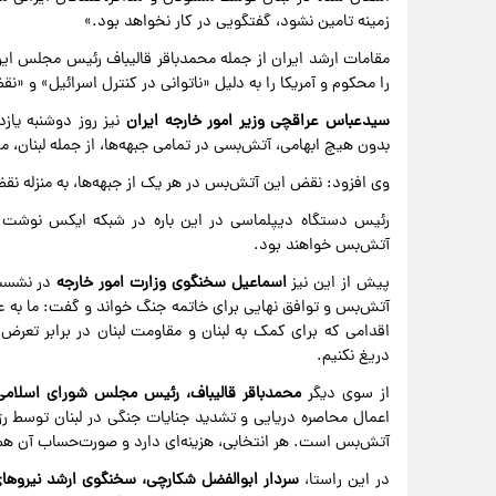
زمینه تامین نشود، گفتگویی در کار نخواهد بود.»
مقامات ارشد ایران از جمله محمدباقر قالیباف رئیس مجلس ایران
را محکوم و آمریکا را به دلیل «ناتوانی در کنترل اسرائیل» و 
سیدعباس عراقچی وزیر امور خارجه ایران
نیز روز دوشنبه یاز
بدون هیچ ابهامی، آتش‌بسی در تمامی جبهه‌ها، از جمله لبنان،
وی افزود: نقض این آتش‌بس در هر یک از جبهه‌ها، به منزله نق
رئیس دستگاه دیپلماسی در این باره در شبکه ایکس نوشت: 
آتش‌بس خواهند بود.
پیش از این نیز
اسماعیل سخنگوی وزارت امور خارجه
در نشست 
آتش‌بس و توافق نهایی برای خاتمه جنگ خواند و گفت: ما به عن
اقدامی که برای کمک به لبنان و مقاومت لبنان در برابر تعرض 
دریغ نکنیم.
از سوی دیگر
محمدباقر قالیباف، رئیس مجلس شورای اسلامی
اعمال محاصره دریایی و تشدید جنایات جنگی در لبنان توسط 
آتش‌بس است. هر انتخابی، هزینه‌ای دارد و صورت‌حساب آن هم
در این راستا،
سردار ابوالفضل شکارچی، سخنگوی ارشد نیرو‌ه