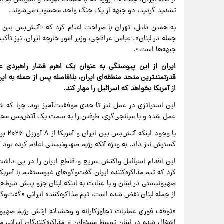
از نگاه ایران، جنگ ۴۰ روزه که با حملات آمریکا و
تشدید گردید، دو جبهه از یک جنگ واحد محسوب می‌شوند.
به همین دلیل، تهران با صراحت اعلام کرد که «آتش‌بس بین ای
جمله در لبنان». عباس عراقچی، وزیر امور خارجه ایران، نیز ت
جبهه‌ها است».
ایران از این پیوستگی به عنوان یک اهرم فشار راهبردی علیه
قدرتمندترین متحد منطقه‌ای ایران، بلافاصله پس از حمله به ای
از آمریکا بخواهد که اسرائیل را مهار کند.
این استراتژی در عمل نیز تا حدی موفقیت‌آمیز بود، چرا که ش
عمل شده و با میانجی‌گری، طرفین را به سمت یک آتش‌بس مح
با وج
گسترش نیز داد. به ویژه آنکه رژیم صهیونیستی اعلام کرده بود 
کرد که تیم مذاکره‌کننده ایران گفت‌و‌گو‌های غیرمستقیم با آمریک
صهیونیستی در لبنان و با عنایت به اینکه لبنان جزو پیش شرط
از جمله لبنان نقض شده است، تیم مذاکره‌کننده ایرانی «گفت‌و‌گ
«توقف فوری عملیات تجاوزکارانه و وحشیانه ارتش رژیم صهیون
اشغال شده در لبنان توسط مسئولان و مذاکره‌کنندگان ایرانی مو