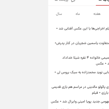
پربحث ها
ارزش سهام عدالت برای امروز
چهارشنبه ۱۴ مرداد + جدول
هفته
ماه
سال
۱ روز پیش
آغاز طرح جدید فروش مشارکت در
تولید سایپا؛ نام خودرو، مبلغ پیش
یلم اخراجی‌ها با این عکس آفتابی شد +
پرداخت و زمان تحویل | سود
۱ روز پیش
مشارکت چند درصد است؟
زمان پخش «مرد سه هزار چهره»
مشخص شد
متفاوت یاسمین شجریان در کنار پدرش+
۱ روز پیش
کار استقلال و رامین رضاییان رسما
ژست صمیمی خانواده ۴ نفره شیلا خداداد
تمام شد + عکس / خداحافظی
شد + عکس
صمیمانه آبی ها با رامین!
ایی نوید محمدزاده به سبک بروس لی +
پائولو مالدینی در مراسم هم بازی قدیمی
ارزی + فیلم
ومی جدید پویا امینی وایرال شد + عکس