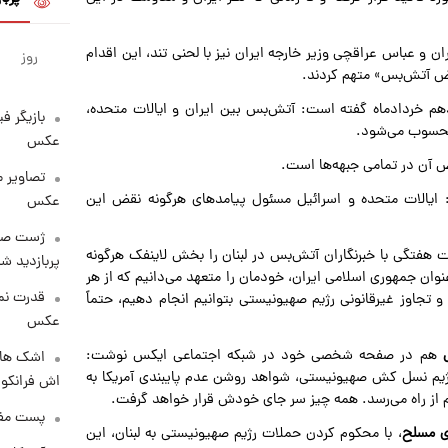
 و عباس عراقچی وزیر خارجه ایران نیز با لحنی تند، این اقدام
روز
«نقض آتش‌بس» متهم کردند.
دهم خردادماه گفته است: آتش‌بس بین ایران و ایالات متحده،
بازیگر ف
 محسوب می‌شود.
عکس
ض آن در تمامی جبهه‌ها است.
تصاویر 
ایالات متحده و اسرائیل مسئول پیامد‌های هرگونه نقض این
عکس
هفتگی با خبرنگاران آتش‌بس در لبنان را بخش لاینفک هرگونه
پربازدید 
وان جمهوری اسلامی ایران، خودمان را متعهد می‌دانیم که از هر
قدرت نم
و تجاوز غیرقانونی رژیم صهیونیستی بتوانیم انجام دهیم، حتماً
عکس
هم در صفحه شخصی خود در شبکه اجتماعی ایکس نوشت:
اشک های 
رژیم نسل کش صهیونیستی، شواهد روشن عدم پایبندی آمریکا به
اش فرانکو ب
 از راه می‌رسد. همه چیز سر جای خودش قرار خواهد گرفت.
پست مفه
ای مسلح
، با محکوم کردن حملات رژیم صهیونیستی به لبنان، این