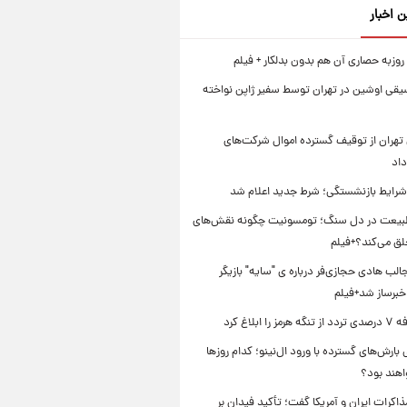
ن اخبار
روزبه حصاری آن هم بدون بدلکار + فیلم
یقی اوشین در تهران توسط سفیر ژاپن نواخته
تهران از توقیف گسترده اموال شرکت‌های
داد
 شرایط بازنشستگی؛ شرط جدید اعلام شد
بیعت در دل سنگ؛ تومسونیت چگونه نقش‌های
لق می‌کند؟+فیلم
ب هادی حجازی‌فر درباره ی "سایه" بازیگر
خبرساز شد+فیلم
را ابلاغ کرد
بارش‌های گسترده با ورود ال‌نینو؛ کدام روزها
اهند بود؟
مذاکرات ایران و آمریکا گفت؛ تأکید فیدان بر