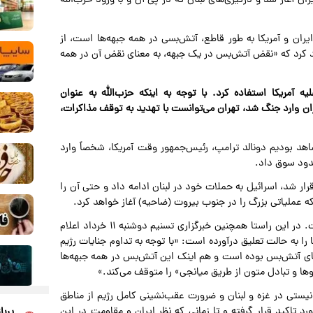
 اسرائیل به ایران آغاز شد و درگیری‌های لبنان که در پی آن و با ورود حزب‌الله
ران و آمریکا به طور قاطع، آتش‌بسی در همه جبهه‌ها است، از
أکید کرد که «نقض آتش‌بس در یک جبهه، به معنای نقض آن در همه
 آمریکا استفاده کرد. با توجه به اینکه حزب‌الله به عنوان
ران وارد جنگ شد، تهران می‌توانست با تهدید به توقف مذاکرات،
اهد بودیم دونالد ترامپ، رئیس‌جمهور وقت آمریکا، شخصاً وارد
دود سوق داد.
ود اینکه آتش‌بس بین ایران و آمریکا از ۸ آوریل ۲۰۲۶ برقرار شد، اسرائیل به حملات خود در لبنان ادامه داد و حتی آن را
که عملیاتی بزرگ را در جنوب بیروت (ضاحیه) آغاز خواهد کرد.
این اقدام اسرائیل واکنش سریع و قاطع ایران را در پی داشت. در این راستا همچنین خبرگزاری تسنیم دوشنبه ۱۱ خرداد اعلام
ا را به حالت تعلیق درآورده است: «با توجه به تداوم جنایات رژیم
‌های آتش‌بس بوده است و هم اینک این آتش‌بس در همه جبهه‌ها
و‌ها و تبادل متون از طریق میانجی» را متوقف می‌کند.»
یستی در غزه و لبنان و ضرورت عقب‌نشینی کامل رژیم از مناطق
رد تاکید قرار گرفته و تا زمانی که نظر ایران و مقاومت در این
پربا