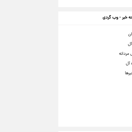
 خبر - وب گردی
ان
آل
مردانه
 آل
برها