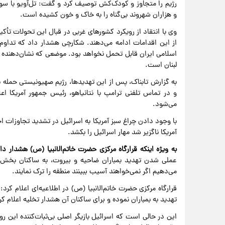
رژیم را متجاوز و کودک‌کش توصیف کرد و گفت: تل‌آویو با سوء
و هزاران شهروند بی‌گناه را به خاک و خون کشیده است.
وی با انتقاد از رویکرد کشور‌های غربی در قبال این تحولات تأکی
از این اقدامات ادامه می‌دهند. شکارچی هشدار داد که تداوم 
اسلامی ایران قابل تحمل نخواهد بود. موضعی که نشان‌دهنده 
لبنان است.
به گزارش تابناک، پس از این تهدیدها، رژیم صهیونیستی حمله ب
و در تماس تلفنی ترامپ با نتانیاهو، رئیس جمهور آمریکا 
می‌شود.
با وجود دادن چراغ سبز آمریکا به اسرائیل در تشدید تجاوزات ا
آمریکا ناگزیر شد مهار اسرائیل را بکشد.
به ویژه اینکه قرارگاه مرکزی حضرت خاتم‌الانبیا (ص) هشدار دا
عملی شدن تهدید بمباران ضاحیه و بیروت، به ساکنان بخش‌
می‌دهیم اگر نمی‌خواهند آسیب ببینند منطقه را ترک نمایند.
قرارگاه مرکزی حضرت خاتم‌الانبیا (ص) در اطلاعیه‌ای اعلام کرد
تهدید به بمباران نموده و برای ساکنان آن هشدار تخلیه اعلام ک
این در حالی است که اسرائیل بازیگر اصلی بی‌ثبات‌کننده این ر