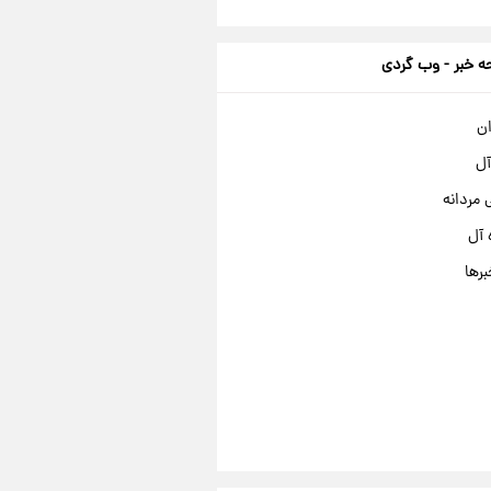
 خبر - وب گردی
ان
آل
مردانه
 آل
برها