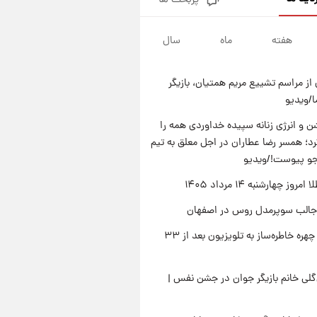
پربحث ها
قیمت دلار در بازار آزاد امروز
چهارشنبه ۱۴ مرداد ۱۴۰۵/ نرخ‌ها
ثابت ماند؟ +جدول
هفته
ماه
سال
۲۰ ساعت پیش
علی مطهری: اجرای کامل
تفاهم‌نامه اسلام‌آباد، پیروزی
از مراسم تشییع مریم همتیان، بازیگر
بزرگ‌تری برای ایران است
۲۱ ساعت پیش
/ویدیو
واکنش تند تاکر کارلسون به حمله
آمریکا به مدرسه میناب؛ «باید
 و انرژی زنانه سپیده خداوردی همه را
سیلی محکمی به صورت ترامپ زد»
؛ همسر رضا عطاران در اجل معلق به تیم
۲۱ ساعت پیش
قیمت طلا و سکه امروز چهارشنبه
جو پیوست!/ویدیو
۱۴ مرداد ۱۴۰۵/کاهش قیمت طلا
وز چهارشنبه ۱۴ مرداد ۱۴۰۵
و سکه
جالب سوپرمدل روس در اصفهان
بازگشت چهره خاطره‌ساز به تلویزیون بعد از ۳۳
لی خانم بازیگر جوان در جشن نفس |