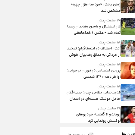
مشارکت چند درصد است؟
زمان پخش «مرد سه هزار چهره»
مشخص شد
۱۷ ساعت پیش
کار استقلال و رامین رضاییان رسما
تمام شد + عکس / خداحافظی
صمیمانه آبی ها با رامین!
۱۸ ساعت پیش
آتش اختلاف در اینستاگرام؛ تمجید
از حردانی به مذاق رضاییان خوش
نیامد+عکس
۱۸ ساعت پیش
پروین اعتصامی در دوران نوجوانی؛
اواخر دهه ۱۲۹۰ شمسی
۱۸ ساعت پیش
قدرت‌نمایی نظامی چین؛ بمب‌افکن
حامل موشک هسته‌ای در آسمان
ظاهر شد
۱۹ ساعت پیش
رونالدو از گنجینه خودروهای
لوکسش رونمایی کرد
۲۰ ساعت پیش
زدید ها