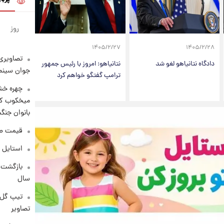
روز
۱۴۰۵/۲/۲۷
۱۴۰۵/۲/۲۸
تصاویری 
دادگاه نتانیاهو لغو شد
نتانیاهو: امروز با رئیس جمهور
جوان سینما
ترامپ گفتگو خواهم کرد
چهره خشن
میخکوب کرد
بانوان جنگ
قیمت طلا امر
استایل 
سال
تیپ گل‌گ
تصاویر