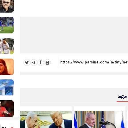
 مرتبط
پربا