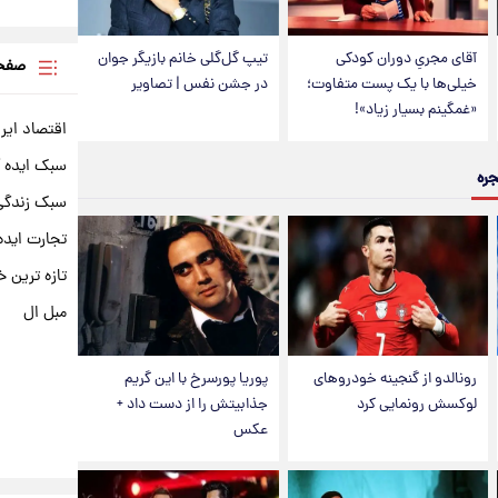
آقای مجریِ دوران کودکی
تیپ گل‌گلی خانم بازیگر جوان
صفحه
خیلی‌ها با یک پست متفاوت؛
در جشن نفس | تصاویر
«غمگینم بسیار زیاد»!
اقتصاد ایر
سبک ایده 
جره
سبک زندگی 
تجارت ایده
تازه ترین خ
مبل ال
رونالدو از گنجینه خودروهای
پوریا پورسرخ با این گریم
لوکسش رونمایی کرد
جذابیتش را از دست داد +
عکس