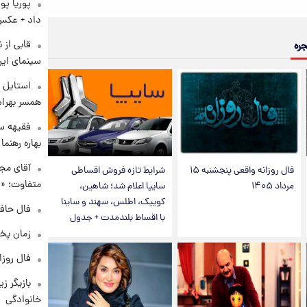
پوریا پو
داد + عکس
قابی از 
جره
سینمای ایر
استایل ت
همسر بهرام
فقیهه سل
بهاره رهنما
آقای مجر
فال روزانه واقعی پنجشنبه ۱۵
شرایط تازه فروش اقساطی
متفاوت؛ «غ
مرداد ۱۴۰۵
سایپا اعلام شد؛ شاهین،
کوییک، اطلس، سهند و ساینا
فال حافظ چهارش
با اقساط بلندمدت + جدول
زمان پخ
فال روزانه و
بازیگر ز
خانوادگی