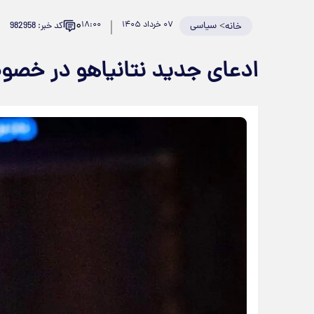
۰
>
سیاسی
۰۷ خرداد ۱۴۰۵
۱۸:۰۰
کد خبر: 982958
خانه
ادعای جدید نتانیاهو در خصو