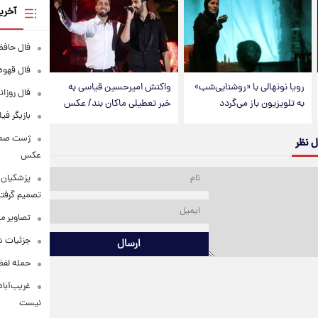
آخری
فال حافظ پنجشنبه
فال قهوه روزانه
رویا نونهالی با «روشنایی‌شب»
واکنش امیرحسین قیاسی به
فال روزانه وا
به تلویزیون باز می‌گردد
خبر تعطیلی ماکان بند/ عکس
بازیگر فی
ل نظر
عکس
پزشکیان: 
تصمیم گرفتن
تصاویر م
جزئیات شر
ارسال
حمله لفظی
غریب‌آباد
نیست