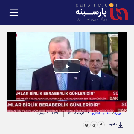
Play
Video
حجم ویدیو: 19.23M
|
مدت زمان ویدیو: 00:00:52
>
چندرسانه‌ای
۰۶ خرداد ۱۴۰۵
۱۲:۰۲
خانه
34 بازدید
دانلود