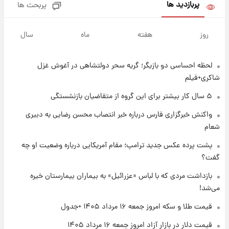
پربازدید ها
پربحث ها
۱ روز پیش
پیش‌بینی بارش‌های گسترده با ورود ال‌نینو؛ کدام
روز
هفته
ماه
سال
روزها پربارش‌تر خواهند بود؟
لحظه احساسی دو بازیگر؛ گریه سحر دولتشاهی در آغوش غزل
۱ روز پیش
شماره پیراهن خریدهای جدید پرسپولیس اعلام
شاکری+فیلم
شد؛ تیکدری، محبی و سرگیف با اعداد ویژه
۵ سال کار بیشتر برای این گروه از متقاضیان بازنشستگی
۱ روز پیش
واکنش خبرگزاری فارس درباره خبر انتصاب محسن رضایی به دبیری
جزئیات فعال‌سازی «کیف پول ایران» اعلام
شعام
شد+فیلم
پشت پرده عکس جدید ترامپ؛ مقام آمریکایی درباره وضعیت او چه
گفت؟
۱ روز پیش
تغییر تند قیمت محصولات ایران‌خودرو و سایپا
بازداشت مردی که با لباس «عزرائیل» به بیماران بیمارستان خیره
امروز پنجشنبه ۱۵ مرداد ۱۴۰۵ +جدول
می‌شد!
قیمت طلا و سکه امروز جمعه ۱۶ مرداد ۱۴۰۵ +جدول
۱ روز پیش
قیمت طلا و سکه امروز پنجشنبه ۱۵ مرداد ۱۴۰۵
قیمت دلار در بازار آزاد امروز جمعه ۱۶ مرداد ۱۴۰۵