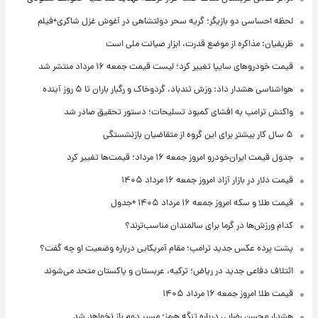
لحظه احساسی دو بازیگر؛ گریه سحر دولتشاهی در آغوش غزل شاکری+فیلم
ظریفیان: مذاکره از موضع قدرت، ابزار صیانت ملی است
قیمت خودروهای سایپا تغییر کرد؛ لیست قیمت جمعه ۱۶ مرداد منتشر شد
هواشناسی هشدار داد: وزش تندباد، گردوخاک و رگبار باران تا ۵ روز آینده
واکنش ترامپ به افشای کمبود تسلیحات؛ دستور تحقیق صادر شد
۵ سال کار بیشتر برای این گروه از متقاضیان بازنشستگی
جدول قیمت ایران‌خودرو امروز جمعه ۱۶ مرداد؛ قیمت‌ها تغییر کرد
قیمت دلار در بازار آزاد امروز جمعه ۱۶ مرداد ۱۴۰۵
قیمت طلا و سکه امروز جمعه ۱۶ مرداد ۱۴۰۵ +جدول
کدام ورزش‌ها در گرما برای سالمندان مناسب‌ترند؟
پشت پرده عکس جدید ترامپ؛ مقام آمریکایی درباره وضعیت او چه گفت؟
ائتلاف دفاعی جدید در ریاض؛ ترکیه، عربستان و پاکستان متحد می‌شوند
قیمت طلا امروز جمعه ۱۶ مرداد ۱۴۰۵
هشدار محسن رضایی درباره تنگه هرمز؛ مسیر دوم باز نخواهد شد