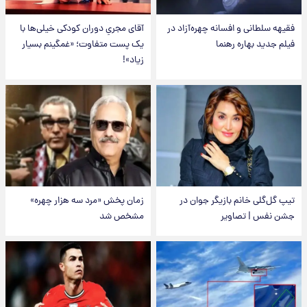
فقیهه سلطانی و افسانه چهره‌آزاد در
آقای مجریِ دوران کودکی خیلی‌ها با
فیلم جدید بهاره رهنما
یک پست متفاوت؛ «غمگینم بسیار
زیاد»!
تیپ گل‌گلی خانم بازیگر جوان در
زمان پخش «مرد سه هزار چهره»
جشن نفس | تصاویر
مشخص شد