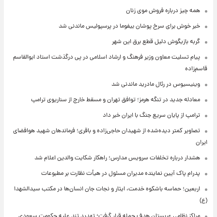
همه چیز درباره فروش موی زنان
خبر خوش برای سرخ پوشان بیفوما در پرسپولیس ماندنی شد
گربه بازیگوش دلیل قطع برق این شهر
پیام تسلیت معاون وزیر فرهنگ و ارشاد اسلامی در پی درگذشت استاد ابوالقاسم
قاسم‌زاده
وینیسیوس در رئال مادرید ماندنی شد
معادله جدید در تنگه هرمز؛ توافق تهران و مسقط خارج از سناریوی ترامپ
ترامپ از پایان سریع جنگ با ایران خبر داد
تصاویر کمتر دیده‌شده از شهیدان حاجی‌زاده و باقری؛ فرماندهان شهید هوافضای
ایران
هشدار درباره تخلفات سرویس مدارس؛ راهکار شکایت والدین اعلام شد
پدرام پاک آیین نماینده مدیران مسئول در هیأت نظارت بر مطبوعات
اربعین؛ حماسه باشکوه خدمت، ایثار و نجات جان انسان‌ها در مکتب سیدالشهدا
(ع)
مراکز نظامی عربستان هدف حمله قرار گرفت؛ تهدید تند علیه حکومت سعودی