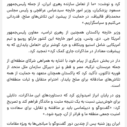
کرد و نوشت: «ما از تعامل سازنده رهبری ایران، از جمله رئیس‌جمهور
مسعود پزشکیان، وزیر امور خارجه سیدعباس عراقچی و رئیس مجلس
محمدباقر قالیباف، در حمایت از پیشبرد این تلاش‌های صلح، قدردانی
می‌کنیم و سپاسگزاریم.»
وزیر خارجه پاکستان همچنین از رهبری ترامپ، معاون رئیس‌جمهور
آمریکا جی. دی. ونس، وزیر امور خارجه این کشور مارکو روبیو و تیم
آمریکایی شامل استیو ویتکاف و جرد کوشنر برای «تعامل پایداری که به
پیشرفت معنادار در مذاکرات جاری کمک کرد» تمجید کرد.
دار در بخش دیگری از پیام خود با اشاره به همراهی شرکای منطقه‌ای از
جمله عربستان، ترکیه، مصر و قطر و نیز دبیرکل سازمان ملل متحد از
فوریه تاکنون، تأکید کرد که پاکستان همچنان متعهد به حمایت از همه
تلاش‌های صادقانه برای صلح پایدار، احترام متقابل و ثبات منطقه‌ای
است.
وی در پایان ابراز امیدواری کرد که دستاوردهای این مذاکرات، دلایلی
برای خوش‌بینی نسبت به یک نتیجه مثبت و ماندگار فراهم کند و تصریح
کرد: «گفت‌وگو و دیپلماسی باید بر مناقشه و تقابل، برای سعادت و
امنیت جمعی منطقه ما و فراتر از آن، چیره شود.»
ایران روز شنبه پس از چندین دور گفت‌وگو با میانجی‌ها به ویژه مقامات