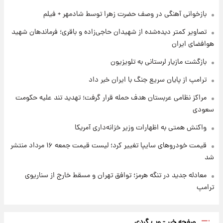
بازخوانی آهنگی در وصف حضرت زهرا توسط شادمهر + فیلم
۱ روز پیش
تصاویر کمتر دیده‌شده از شهیدان حاجی‌زاده و باقری؛ فرماندهان شهید
شارژ جدید کالابرگ برای سه دهک؛ جزئیات اعلام
هوافضای ایران
شد
بازگشت مازیار لرستانی به تلویزیون
ترامپ از پایان سریع جنگ با ایران خبر داد
مراکز نظامی عربستان هدف حمله قرار گرفت؛ تهدید تند علیه حکومت
سعودی
واکنش همتی به اظهارات وزیر خزانه‌داری آمریکا
قیمت خودروهای سایپا تغییر کرد؛ لیست قیمت جمعه ۱۶ مرداد منتشر
شد
معادله جدید در تنگه هرمز؛ توافق تهران و مسقط خارج از سناریوی
ترامپ
صفحه خبر - وب گردی