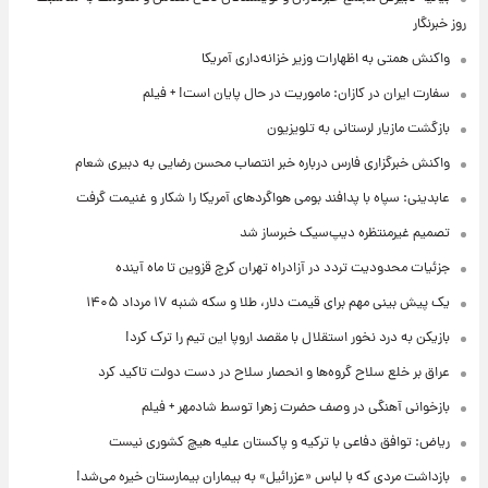
روز خبرنگار
واکنش همتی به اظهارات وزیر خزانه‌داری آمریکا
سفارت ایران در کازان: ماموریت در حال پایان است! + فیلم
بازگشت مازیار لرستانی به تلویزیون
واکنش خبرگزاری فارس درباره خبر انتصاب محسن رضایی به دبیری شعام
عابدینی: سپاه با پدافند بومی هواگردهای آمریکا را شکار و غنیمت گرفت
تصمیم غیرمنتظره دیپ‌سیک خبرساز شد
جزئیات محدودیت تردد در آزادراه تهران کرج قزوین تا ماه آینده
یک پیش ‌بینی مهم برای قیمت دلار، طلا و سکه شنبه ۱۷ مرداد ۱۴۰۵
بازیکن به درد نخور استقلال با مقصد اروپا این تیم را ترک کرد!
عراق بر خلع سلاح گروه‌ها و انحصار سلاح در دست دولت تاکید کرد
بازخوانی آهنگی در وصف حضرت زهرا توسط شادمهر + فیلم
ریاض: توافق دفاعی با ترکیه و پاکستان علیه هیچ کشوری نیست
بازداشت مردی که با لباس «عزرائیل» به بیماران بیمارستان خیره می‌شد!