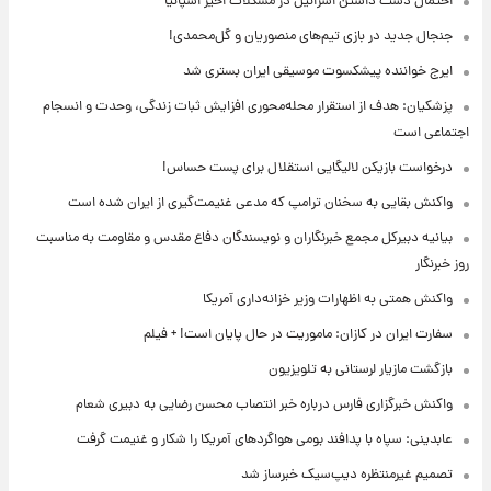
احتمال دست داشتن اسرائیل در مشکلات اخیر اسپانیا
جنجال جدید در بازی تیم‌های منصوریان و گل‌محمدی!
ایرج خواننده پیشکسوت موسیقی ایران بستری شد
پزشکیان: هدف از استقرار محله‌محوری افزایش ثبات زندگی، وحدت و انسجام
اجتماعی است
درخواست بازیکن لالیگایی استقلال برای پست حساس!
واکنش بقایی به سخنان ترامپ که مدعی غنیمت‌گیری از ایران شده است
بیانیه دبیرکل مجمع خبرنگاران و نویسندگان دفاع مقدس و مقاومت به مناسبت
روز خبرنگار
واکنش همتی به اظهارات وزیر خزانه‌داری آمریکا
سفارت ایران در کازان: ماموریت در حال پایان است! + فیلم
بازگشت مازیار لرستانی به تلویزیون
واکنش خبرگزاری فارس درباره خبر انتصاب محسن رضایی به دبیری شعام
عابدینی: سپاه با پدافند بومی هواگردهای آمریکا را شکار و غنیمت گرفت
تصمیم غیرمنتظره دیپ‌سیک خبرساز شد