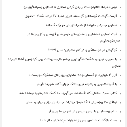
ترس نعیمه نظام‌دوست از بغل کردن دختری با استایل پسرانه/ویدیو
قیمت گوشت گوساله و گوسفند امروز شنبه ۱۷ مرداد ۱۴۰۵ +جدول
تصاویر جدید و دلبرانه از هدیه تهرانی در یک گلخانه
ثبت تصاویر تماشایی از همزیستی خرس‌های قهوه‌ای و کل‌وبزها در
اشترانکوه+فیلم
گوگوش در دو سالگی و در کنار مادرش؛ سال ۱۳۳۱
با عجیب ترین و شگفت انگیزترین چشم های حیوانات روی کره زمین آشنا شوید+
تصاویر
فرار ۴ هواپیما از آسمان جده؛ ماجرای پروازهای مشکوک چیست؟
با قدرتمندترین و بادوام ترین تانک جهان آشنا شوید+ فیلم
کتاب ۸۰۰ ساله‌ای که افسانه‌ها می‌گویند به کمک «شیطان» نوشته شد
توافق ۶۰ روزه برای تنگه هرمز؛ جزئیات جدید از رایزنی ایران و عمان
ماه‌چهره خلیلی با لباس عروس در کنار پارسا پیروزفر
بحث بازگشت شادمهر پس از اظهارات پزشکیان داغ شد!