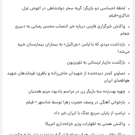
لحظه احساسی دو بازیگر؛ گریه سحر دولتشاهی در آغوش غزل
۲۳ ساعت پیش
قیمت خودروهای سایپا تغییر کرد؛ لیست قیمت
شاکری+فیلم
جمعه ۱۶ مرداد منتشر شد
واکنش خبرگزاری فارس درباره خبر انتصاب محسن رضایی به دبیری
شعام
۱ روز پیش
جدول قیمت ایران‌خودرو امروز جمعه ۱۶ مرداد؛
بازداشت مردی که با لباس «عزرائیل» به بیماران بیمارستان خیره
قیمت‌ها تغییر کرد
می‌شد!
بازگشت مازیار لرستانی به تلویزیون
۱ روز پیش
قیمت طلا و سکه امروز جمعه ۱۶ مرداد ۱۴۰۵
تصاویر کمتر دیده‌شده از شهیدان حاجی‌زاده و باقری؛ فرماندهان شهید
+جدول
هوافضای ایران
چهره بهت‌زده سه بازیگر زن در مراسم یادبود مریم همتیان
۱ روز پیش
پشت پرده عکس جدید ترامپ؛ مقام آمریکایی
بازخوانی آهنگی در وصف حضرت زهرا توسط شادمهر + فیلم
درباره وضعیت او چه گفت؟
ترامپ از پایان سریع جنگ با ایران خبر داد
۱ روز پیش
واکنش همتی به اظهارات وزیر خزانه‌داری آمریکا
یک پیش‌بینی مهم از آینده بازار طلا