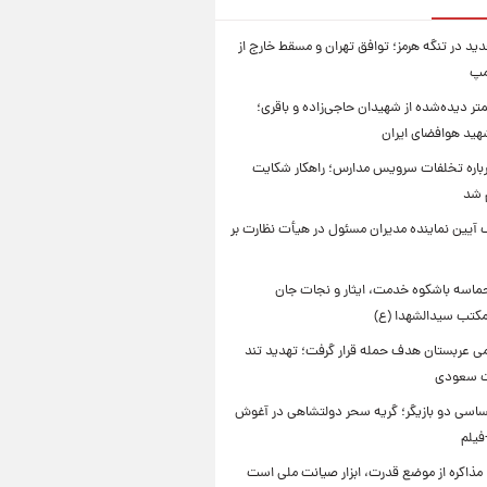
ید در تنگه هرمز؛ توافق تهران و مسقط خارج از
مپ
تر دیده‌شده از شهیدان حاجی‌زاده و باقری؛
هید هوافضای ایران
باره تخلفات سرویس مدارس؛ راهکار شکایت
م شد
 آیین نماینده مدیران مسئول در هیأت نظارت بر
حماسه باشکوه خدمت، ایثار و نجات جان
 مکتب سیدالشهدا (ع)
امی عربستان هدف حمله قرار گرفت؛ تهدید تند
ت سعودی
اسی دو بازیگر؛ گریه سحر دولتشاهی در آغوش
فیلم
 مذاکره از موضع قدرت، ابزار صیانت ملی است