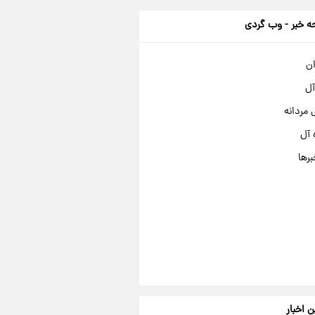
 خبر - وب گردی
ان
آل
مردانه
 آل
برها
ن اخبار