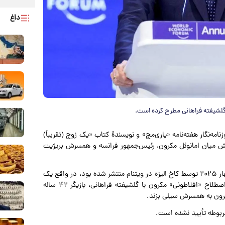
داغ
 گلشیفته فراهانی مطرح کرده است.
نامه‌نگار هفته‌نامه «پاری‌مچ» و نویسندهٔ کتاب «یک زوج (تقریباً)
ادعا‌های جدیدی درباره تنش میان امانوئل مکرون، رئیس‌جمهور فرانسه و همسرش بریژیت
بر اساس این ادعا، لحظه‌ای میان رئیس‌جمهور و همسرش که بهار ۲۰۲۵ توسط کاخ الیزه در ویتنام منتشر شده بود، در واقع یک
دعوا بوده است. تاردیف گفت این اختلاف به دلیل رابطه به‌اصطلاح «افلاطونی» مکرون با گلشیفته فراهانی، بازیگر ۴۲ ساله
رون به همسرش سیلی بزند.
 مربوطه تأیید نشده است.