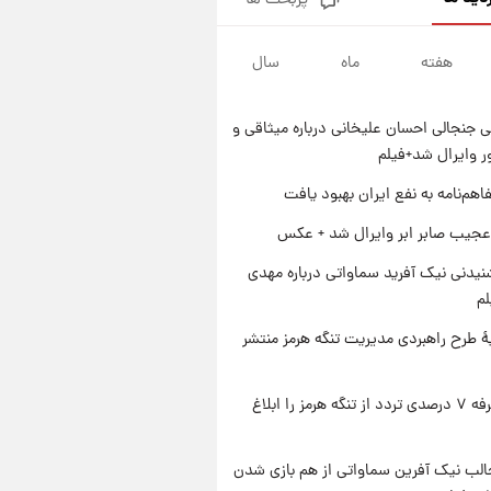
پربحث ها
قیمت طلا و سکه امروز پنجشنبه
۱۵ مرداد ۱۴۰۵
هفته
ماه
سال
۱ روز پیش
شارژ جدید کالابرگ برای سه
دهک؛ جزئیات اعلام شد
 جنجالی احسان علیخانی درباره میثاقی و
۱ روز پیش
 وایرال شد+فیلم
شرایط تازه فروش اقساطی سایپا
اعلام شد؛ شاهین، کوییک، اطلس،
اهم‌نامه به نفع ایران بهبود یافت
سهند و ساینا با اقساط بلندمدت +
۱ روز پیش
عجیب صابر ابر وایرال شد + عکس
جدول
سیگنال‌های جدید برای بازار طلا؛
پیش‌بینی قیمت سکه و طلا فردا
یدنی نیک آفرید سماواتی درباره مهدی
لم
ۀ طرح راهبردی مدیریت تنگه هرمز منتشر
ایران تعرفه ۷ درصدی تردد از تنگه هرمز را ابلاغ
الب نیک آفرین سماواتی از هم بازی شدن