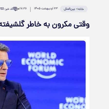
۰
>
بین‌الملل
۲۳ اردیبهشت ۱۴۰۵
۱۷:۲۶
کد خبر: 981733
خانه
وقتی مکرون به خاطر گلشیفت