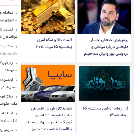
معادله جد
سناریوی ترا
تصاویر کم
فرماندهان ش
پیش‌بینی جنجالی احسان
قیمت طلا و سکه امروز
هشدار در
علیخانی درباره میثاقی و
پنجشنبه ۱۵ مرداد ۱۴۰۵
فردوسی پور وایرال شد+فیلم
والدین اعلا
پدرام پاک
مطبوعات
اربعین؛ 
انسان‌ها در
مراکز نظ
علیه حکوم
فال روزانه واقعی پنجشنبه ۱۵
شرایط تازه فروش اقساطی
لحظه احس
مرداد ۱۴۰۵
سایپا اعلام شد؛ شاهین،
غزل شاکری+
کوییک، اطلس، سهند و ساینا
با اقساط بلندمدت + جدول
ظریفیان: