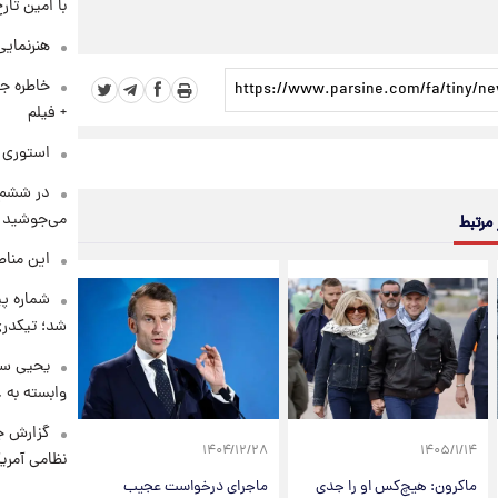
با امین تار
هنرنمایی
خاطره جا
+ فیلم
استوری م
در ششم 
می‌جوشید
 مرتبط
این مناط
شماره پ
شد؛ تیکدری
یحیی سر
وابسته به ع
گزارش ج
۱۴۰۴/۱۲/۲۸
۱۴۰۵/۱/۱۴
نظامی آمری
ماکرون: هیچ‌کس او را جدی
ماجرای درخواست عجیب