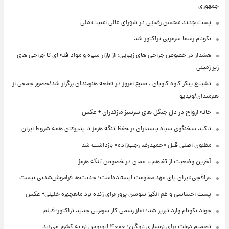
جمهوری
پست جدید محسن رضایی در شورای عالی امنیت ملی
نکونام رسما سرمربی تراکتور شد
هشدار در خصوص جراحی های زیبایی: از بازار سیاه و مواد فله ای تا جراحی های
زیر زمینی
تشییع پیکر کاوه کاویان ، صبح امروز در قطعه هنرمندان برگزار شد/حضور جمعی از
هنرمندان/ویدیو
خانه ارواح در دل جنگل های سرسبز مازندران + عکس
تاکید سخنگوی سپاه پاسداران بر حفظ تنگه هرمز تا پذیرفتن همه شروط ایران
مظنون اصلی قتل «حمیدرضا رجب‌زاده» بازداشت شد
آخرین وضعیت از تفاهم با عمان در خصوص تنگه هرمز
عراقچی:ایران پای عهد مقاومت ایستاده‌است؛ جنایت‌ها فراموش‌شدنی نیست
پست احساسی و غم انگیز سوسن پرور برای زنده یاد ماهچهره خلیلی+ عکس
جواد نکونام وارد تبریز شد؛ آغاز رسمی کار سرمربی جدید تراکتور+فیلم
تصمیم دولت برای نوسازی ناوگان؛ ۴۰۰۰ اتوبوس نو به کشور می‌آید