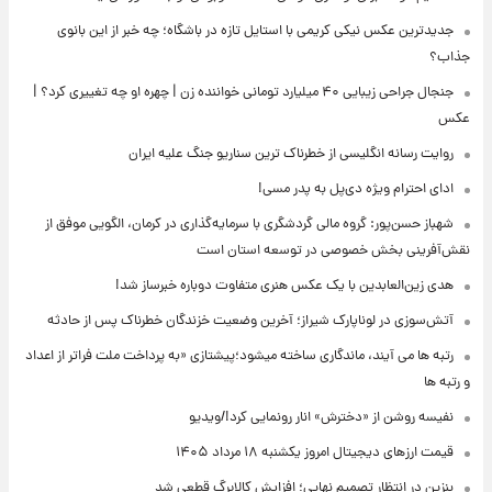
جدیدترین عکس نیکی کریمی با استایل تازه در باشگاه؛ چه خبر از این بانوی
جذاب؟
جنجال جراحی زیبایی ۴۰ میلیارد تومانی خواننده زن | چهره او چه تغییری کرد؟ |
عکس
روایت رسانه انگلیسی از خطرناک ترین سناریو جنگ علیه ایران
ادای احترام ویژه دی‌پل به پدر مسی!
شهباز حسن‌پور: گروه مالی گردشگری با سرمایه‌گذاری در کرمان، الگویی موفق از
نقش‌آفرینی بخش خصوصی در توسعه استان است
هدی زین‌العابدین با یک عکس هنری متفاوت دوباره خبرساز شد!
آتش‌سوزی در لوناپارک شیراز؛ آخرین وضعیت خزندگان خطرناک پس از حادثه
رتبه ها می آیند، ماندگاری ساخته میشود؛پیشتازی «به پرداخت ملت فراتر از اعداد
و رتبه ها
نفیسه روشن از «دخترش» انار رونمایی کرد!/ویدیو
قیمت ارزهای دیجیتال امروز یکشنبه ۱۸ مرداد ۱۴۰۵
بنزین در انتظار تصمیم نهایی؛ افزایش کالابرگ قطعی شد