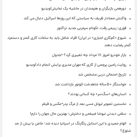
دورهمی بازیگران و هنرمندان در حاشیه یک نمایش/ویدیو
واکنش معنادار ظریف به سیاستی که این روزها اسرائیل دنبال می کند
فوری: ربیعی رفت، نکونام سرمربی جدید تراکتور
شیوع «کم‌کاری اجباری» در ایران/ افراد شاغل باید به ساعات کاری کمتر و دستمزد
کمتر رضایت دهند
بازار خودرو امروز ۱۸ مرداد چه تغییری کرد؟ +جدول
روایت رامین پرچمی از کاری که مهران مدیری برایش انجام داد/ویدیو
تاریخ احتمالی دربی مشخص شد
خواستگار ۵۰ساله شاهدخت لئونور بازداشت شد
انسان‌های «سگ‌سر» چه کسانی بودند؟
نخستین تصویر لیونل مسی بعد از مرگ پدر+عکس و فیلم
سلفی دیدنی نیوشا ضیغمی و دخترش؛ بهترین حال جهان را دارم!
الهام حمیدی با این استایل رنگارنگ در اسپانیا دیده شد؛ خاص یا بیش از حد
شلوغ؟