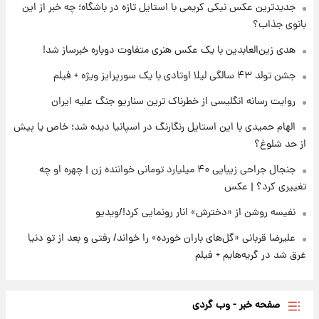
جدیدترین عکس نیکی کریمی با استایل تازه در باشگاه؛ چه خبر از این
برای اولین بار؛ انتشار تصاویری از رهبر جدید
انقلاب/ویدیو
بانوی جذاب؟
هدی زین‌العابدین با یک عکس هنری متفاوت دوباره خبرساز شد!
۱ روز پیش
تصاویر عمامه بستن به شیوه خاتمی/ویدیو
جشن تولد ۴۳ سالگی لیلا اوتادی با یک سورپرایز ویژه + فیلم
روایت رسانه انگلیسی از خطرناک ترین سناریو جنگ علیه ایران
الهام حمیدی با این استایل رنگارنگ در اسپانیا دیده شد؛ خاص یا بیش
از حد شلوغ؟
جنجال جراحی زیبایی ۴۰ میلیارد تومانی خواننده زن | چهره او چه
تغییری کرد؟ | عکس
نفیسه روشن از «دخترش» انار رونمایی کرد!/ویدیو
علیرضا قربانی «گل‌های باران خورده» را خواند/ رفتی و بعد از تو دنیا
غرق شد در گریه‌هایم + فیلم
صفحه خبر - وب گردی