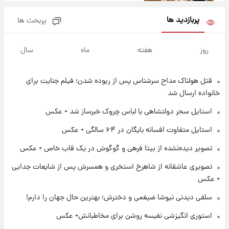
پربازدید ها
پربحث ها
۱۳ ساعت پیش
فال روزانه واقعی یکشنبه ۱۸ مرداد ۱۴۰۵
روز
هفته
ماه
سال
قتل هولناک مداح سرشناس پس از ربوده شدن؛ فیلم جنایت برای
۲۰ ساعت پیش
ارزش سهام عدالت برای امروز ۱۷ مرداد ۱۴۰۵ +
خانواده ارسال شد
جدول
استایل سحر دولتشاهی با لباس چروک خبرساز شد + عکس
۲۱ ساعت پیش
استایل متفاوت افسانه بایگان در ۶۴ سالگی + عکس
لیونل مسی عزادار شد! + جزئیات
تصویر دیده‌نشده از بیتا فرهی و گوگوش در یک قاب خاص + عکس
تصویری عاشقانه از شاهرخ استخری و همسرش پس از شایعات جدایی
۱ روز پیش
+ عکس
لحظه برخورد رعد و برق به ساختمان مرکز تجارت
جهانی در آمریکا + فیلم
سلفی دیدنی نیوشا ضیغمی و دخترش؛ بهترین حال جهان را دارم!
استوری انگیزشی نفیسه روشن برای مخاطبانش+ عکس
۱ روز پیش