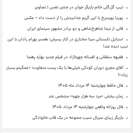
۲۲ ساعت پیش
تیپ گل‌گلی خانم بازیگر جوان در جشن نفس | تصاویر
علی مطهری: اجرای کامل تفاهم‌نامه اسلام‌آباد،
پیروزی بزرگ‌تری برای ایران است
پوریا پورسرخ با این گریم جذابیتش را از دست داد + عکس
قابی از نیما شاهرخ‌شاهی و دو برادر مشهور سینمای ایران
۲۲ ساعت پیش
واکنش تند تاکر کارلسون به حمله آمریکا به
استایل تابستانی مینا مختاری در کنار پسرش؛ همسر بهرام رادان با این
مدرسه میناب؛ «باید سیلی محکمی به صورت
تیپ دیده شد!
ترامپ زد»
فقیهه سلطانی و افسانه چهره‌آزاد در فیلم جدید بهاره رهنما
۲۳ ساعت پیش
قیمت طلا و سکه امروز چهارشنبه ۱۴ مرداد
آقای مجریِ دوران کودکی خیلی‌ها با یک پست متفاوت؛ «غمگینم بسیار
۱۴۰۵/کاهش قیمت طلا و سکه
زیاد»!
فال حافظ چهارشنبه ۱۴ مرداد ماه ۱۴۰۵
زمان پخش «مرد سه هزار چهره» مشخص شد
فال روزانه واقعی چهارشنبه ۱۴ مرداد ۱۴۰۵
بازیگر زیبای سریال سیب ممنوعه در یک قاب خانوادگی