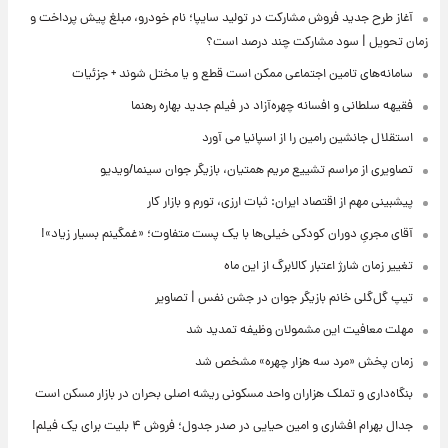
آغاز طرح جدید فروش مشارکت در تولید سایپا؛ نام خودرو، مبلغ پیش پرداخت و
زمان تحویل | سود مشارکت چند درصد است؟
سامانه‌های تامین اجتماعی ممکن است قطع و یا مختل شوند + جزئیات
فقیهه سلطانی و افسانه چهره‌آزاد در فیلم جدید بهاره رهنما
استقلال جانشین رامین را از اسپانیا می آورد
تصاویری از مراسم تشییع مریم همتیان، بازیگر جوان سینما/ویدیو
پیشبینی مهم از اقتصاد ایران: ثبات ارزی، تورم و بازار کار
آقای مجریِ دوران کودکی خیلی‌ها با یک پست متفاوت؛ «غمگینم بسیار زیاد»!
تغییر زمان شارژ اعتبار کالابرگ از این ماه
تیپ گل‌گلی خانم بازیگر جوان در جشن نفس | تصاویر
مهلت معافیت این مشمولان وظیفه تمدید شد
زمان پخش «مرد سه هزار چهره» مشخص شد
بنگاه‌داری و تملک هزاران واحد مسکونی ریشه اصلی بحران در بازار مسکن است
جدال بهرام افشاری و امین حیایی در صدر جدول؛ فروش ۴ بلیت برای یک فیلم!