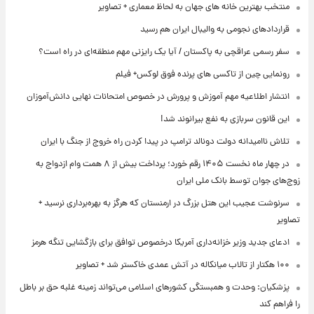
منتخب بهترین خانه های جهان به لحاظ معماری + تصاویر
قراردادهای نجومی به والیبال ایران هم رسید
سفر رسمی عراقچی به پاکستان / آیا یک رایزنی مهم منطقه‌ای در راه است؟
رونمایی چین از تاکسی های پرنده فوق لوکس+ فیلم
انتشار اطلاعیه مهم آموزش و پرورش در خصوص امتحانات نهایی دانش‌آموزان
این قانون سربازی به نفع بیرانوند شد!
تلاش ناامیدانه‌ دولت دونالد ترامپ در پیدا کردن راه خروج از جنگ با ایران
در چهار ماه نخست ۱۴۰۵ رقم خورد؛ پرداخت بیش از ۸ همت وام ازدواج به
زوج‌های جوان توسط بانک ملی ایران
سرنوشت عجیب این هتل بزرگ در ارمنستان که هرگز به بهره‌برداری نرسید +
تصاویر
ادعای جدید وزیر خزانه‌داری آمریکا درخصوص توافق برای بازگشایی تنگه هرمز
۱۰۰ هکتار از تالاب میانکاله در آتش عمدی خاکستر شد + تصاویر
پزشکیان: وحدت و همبستگی کشورهای اسلامی می‌تواند زمینه غلبه حق بر باطل
را فراهم کند