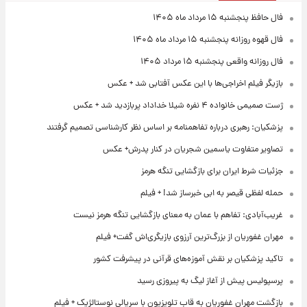
فال حافظ پنجشنبه ۱۵ مرداد ماه ۱۴۰۵
فال قهوه روزانه پنجشنبه ۱۵ مرداد ماه ۱۴۰۵
فال روزانه واقعی پنجشنبه ۱۵ مرداد ۱۴۰۵
بازیگر فیلم اخراجی‌ها با این عکس آفتابی شد + عکس
ژست صمیمی خانواده ۴ نفره شیلا خداداد پربازدید شد + عکس
پزشکیان: رهبری درباره تفاهمنامه بر اساس نظر کارشناسی تصمیم گرفتند
تصاویر متفاوت یاسمین شجریان در کنار پدرش+ عکس
جزئیات شرط ایران برای بازگشایی تنگه هرمز
حمله لفظی قیصر به ابی خبرساز شد! + فیلم
غریب‌آبادی: تفاهم با عمان به معنای بازگشایی تنگه هرمز نیست
مهران غفوریان از بزرگ‌ترین آرزوی بازیگری‌اش گفت+ فیلم
تاکید پزشکیان بر نقش آموزه‌های قرآنی در پیشرفت کشور
پرسپولیس پیش از آغاز لیگ به پیروزی رسید
بازگشت مهران غفوریان به قاب تلویزیون با سریالی نوستالژیک + فیلم