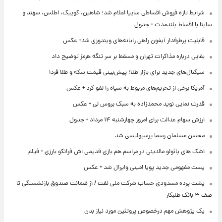
شرایط تازه فروش اقساطی سایپا اعلام شد؛ شاهین، کوییک، اطلس، سهند و
ساینا با اقساط بلندمدت + جدول
قابلیت پرطرفدار آیفون راهی رایانه‌های ویندوزی شد+ عکس
بقایی درباره مذاکرات تهران و مسقط بر سر تنگه هرمز توضیح داد
سیگنال‌های جدید برای بازار طلا؛ پیش‌بینی قیمت سکه و طلا فردا
آمریکا برخی از تحریم‌های مربوط به سپاه را لغو کرد + عکس
قدرت نمایی نوید محمدزاده به سبک بروس لی + عکس
ارزش سهام عدالت برای امروز چهارشنبه ۱۴ مرداد + جدول
محسن مسلمان رسما پرسپولیسی شد
اشک های پائولو مالدینی در مراسم هم بازی قدیمی اش فرانکو بارزی + فیلم
پست مفهومی جدید پویا امینی وایرال شد + عکس
پشت پرده‌ مسدودی حساب شرکت ملی نفت / از ضمانت صندوق بازنشستگی تا
صف ۳ بانک طلبکار
یک پژوهش مهم درخصوص پروتئین مورد نیاز بدن