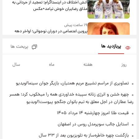
آتش اختلاف در اینستاگرام؛ تمجید از حردانی به
مذاق رضاییان خوش نیامد+عکس
۱۹ ساعت پیش
پروین اعتصامی در دوران نوجوانی؛ اواخر دهه
۱۲۹۰ شمسی
پربازدید ها
پربحث ها
۱۹ ساعت پیش
قدرت‌نمایی نظامی چین؛ بمب‌افکن حامل موشک
روز
هفته
ماه
سال
هسته‌ای در آسمان ظاهر شد
تصاویری از مراسم تشییع مریم همتیان، بازیگر جوان سینما/ویدیو
۲۰ ساعت پیش
رونالدو از گنجینه خودروهای لوکسش رونمایی
چهره خشن و انرژی زنانه سپیده خداوردی همه را میخکوب کرد؛ همسر
کرد
رضا عطاران در اجل معلق به تیم بانوان جنگجو پیوست!/ویدیو
۲۲ ساعت پیش
قیمت طلا امروز چهارشنبه ۱۴ مرداد ۱۴۰۵
قیمت دلار در بازار آزاد امروز چهارشنبه ۱۴ مرداد
استایل جالب سوپرمدل روس در اصفهان
۱۴۰۵/ نرخ‌ها ثابت ماند؟ +جدول
بازگشت چهره خاطره‌ساز به تلویزیون بعد از ۳۳ سال