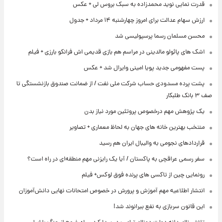
قدرت نمایی نوید محمدزاده به سبک بروس لی + عکس
ارزش سهام عدالت برای امروز چهارشنبه ۱۴ مرداد + جدول
محسن مسلمان رسما پرسپولیسی شد
اشک های پائولو مالدینی در مراسم هم بازی قدیمی اش فرانکو بارزی + فیلم
پست مفهومی جدید پویا امینی وایرال شد + عکس
پشت پرده‌ مسدودی حساب شرکت ملی نفت / از ضمانت صندوق بازنشستگی تا
صف ۳ بانک طلبکار
یک پژوهش مهم درخصوص پروتئین مورد نیاز بدن
منتخب بهترین خانه های جهان به لحاظ معماری + تصاویر
قراردادهای نجومی به والیبال ایران هم رسید
سفر رسمی عراقچی به پاکستان / آیا یک رایزنی مهم منطقه‌ای در راه است؟
رونمایی چین از تاکسی های پرنده فوق لوکس+ فیلم
انتشار اطلاعیه مهم آموزش و پرورش در خصوص امتحانات نهایی دانش‌آموزان
این قانون سربازی به نفع بیرانوند شد!