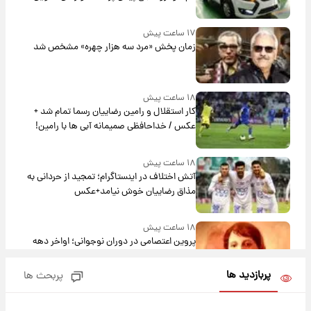
سود مشارکت چند درصد است؟
۱۷ ساعت پیش
زمان پخش «مرد سه هزار چهره» مشخص شد
۱۸ ساعت پیش
کار استقلال و رامین رضاییان رسما تمام شد +
عکس / خداحافظی صمیمانه آبی ها با رامین!
۱۸ ساعت پیش
آتش اختلاف در اینستاگرام؛ تمجید از حردانی به
مذاق رضاییان خوش نیامد+عکس
۱۸ ساعت پیش
پروین اعتصامی در دوران نوجوانی؛ اواخر دهه
۱۲۹۰ شمسی
پربازدید ها
پربحث ها
۱۸ ساعت پیش
قدرت‌نمایی نظامی چین؛ بمب‌افکن حامل موشک