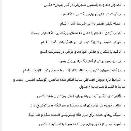
تصاویر متفاوت یاسمین شجریان در کنار پدرش+ عکس
جزئیات شرط ایران برای بازگشایی تنگه هرمز
حمله لفظی قیصر به ابی خبرساز شد! + فیلم
غریب‌آبادی: تفاهم با عمان به معنای بازگشایی تنگه هرمز نیست
مهران غفوریان از بزرگ‌ترین آرزوی بازیگری‌اش گفت+ فیلم
تاکید پزشکیان بر نقش آموزه‌های قرآنی در پیشرفت کشور
پرسپولیس پیش از آغاز لیگ به پیروزی رسید
بازگشت مهران غفوریان به قاب تلویزیون با سریالی نوستالژیک + فیلم
شرایط تازه فروش اقساطی سایپا اعلام شد؛ شاهین، کوییک، اطلس، سهند و
ساینا با اقساط بلندمدت + جدول
قابلیت پرطرفدار آیفون راهی رایانه‌های ویندوزی شد+ عکس
بقایی درباره مذاکرات تهران و مسقط بر سر تنگه هرمز توضیح داد
سیگنال‌های جدید برای بازار طلا؛ پیش‌بینی قیمت سکه و طلا فردا
آمریکا برخی از تحریم‌های مربوط به سپاه را لغو کرد + عکس