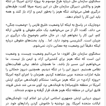
سخنگوی سازمان ملل درباره طرح موسوم به پروژه آزادی آمریکا در تنگه
هرمز و واکنش دبیرکل سازمان ملل در این زمینه صرفا گفت: طرف‌های
درگیری فعلی می‌توانند تنگه هرمز را به‌طور ایمن و آزاد باز کنند و همه
باید این کار را انجام دهند.
دوجاریک در پاسخ به اینکه آیا وضعیت خلیج فارس را «وضعیت جنگی»
می داند، گفت: اگر از من می‌خواهید یک حکم حقوقی و قانونی ارائه
کنم، این کار را نخواهم کرد. در حال حاضر به‌وضوح یک درگیری در
جریان است. آتش‌بسی وجود دارد. اما… وارد بحث‌های حقوقی درباره
اینکه دقیقاً این وضعیت چه معنایی دارد، نمی‌شوم.
سخنگوی سازمان ملل افزود: ما می‌دانیم وضعیت چیست، و وضعیت
این است که تنگه هرمز برای کشتیرانی آزاد و ایمن باز نیست. ما
می‌خواهیم این مسیر باز باشد. ما همچنان شاهد برخی فعالیت‌های
نظامی هستیم. دیروز این را در تنگه دیدیم. همچنین دیروز حملاتی را
علیه امارات متحده عربی مشاهده کردیم. همزمان با اجرای آنچه آمریکا
«پروژه آزادی» در تنگه هرمز می‌نامد؛ سنتکام (فرماندهی مرکزی ارتش
آمریکا در منطقه خاورمیانه) به فرماندهی برد کوپر مدعی شد شش فروند
قایق ایرانی در منطقه تنگه هرمز هدف قرار گرفته و منهدم شده‌اند.
نیروی دریایی ارتش جمهوری اسلامی ایران نیز اعلام کرد: ناوشکن‌های
ایالات متحده آمریکا، روز دوشنبه با خاموش کردن رادارهای خود در