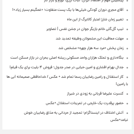
پیشبینی مهم از اقتصاد ایران: ثبات ارزی، تورم و بازار کار
آقای مجریِ دوران کودکی خیلی‌ها با یک پست متفاوت؛ «غمگینم بسیار زیاد»!
تغییر زمان شارژ اعتبار کالابرگ از این ماه
تیپ گل‌گلی خانم بازیگر جوان در جشن نفس | تصاویر
مهلت معافیت این مشمولان وظیفه تمدید شد
زمان پخش «مرد سه هزار چهره» مشخص شد
بنگاه‌داری و تملک هزاران واحد مسکونی ریشه اصلی بحران در بازار مسکن است
جدال بهرام افشاری و امین حیایی در صدر جدول؛ فروش ۴ بلیت برای یک فیلم!
کار استقلال و رامین رضاییان رسما تمام شد + عکس / خداحافظی صمیمانه آبی ها
با رامین!
کنسرت علیرضا قربانی به زودی در شیراز
حضور پرقدرت یک خارجی در تمرینات استقلال +عکس
آتش اختلاف در اینستاگرام؛ تمجید از حردانی به مذاق رضاییان خوش
نیامد+عکس