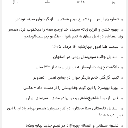
روز
هفته
ماه
سال
هسته‌ای در آسمان ظاهر شد
تصاویری از مراسم تشییع مریم همتیان، بازیگر جوان سینما/ویدیو
۱۹ ساعت پیش
رونالدو از گنجینه خودروهای لوکسش رونمایی
چهره خشن و انرژی زنانه سپیده خداوردی همه را میخکوب کرد؛ همسر
کرد
رضا عطاران در اجل معلق به تیم بانوان جنگجو پیوست!/ویدیو
۲۱ ساعت پیش
قیمت طلا امروز چهارشنبه ۱۴ مرداد ۱۴۰۵
قیمت دلار در بازار آزاد امروز چهارشنبه ۱۴ مرداد
استایل جالب سوپرمدل روس در اصفهان
۱۴۰۵/ نرخ‌ها ثابت ماند؟ +جدول
بازگشت چهره خاطره‌ساز به تلویزیون بعد از ۳۳ سال
۲۱ ساعت پیش
تیپ گل‌گلی خانم بازیگر جوان در جشن نفس | تصاویر
علی مطهری: اجرای کامل تفاهم‌نامه اسلام‌آباد،
پیروزی بزرگ‌تری برای ایران است
پوریا پورسرخ با این گریم جذابیتش را از دست داد + عکس
قابی از نیما شاهرخ‌شاهی و دو برادر مشهور سینمای ایران
۲۱ ساعت پیش
واکنش تند تاکر کارلسون به حمله آمریکا به
استایل تابستانی مینا مختاری در کنار پسرش؛ همسر بهرام رادان با این
مدرسه میناب؛ «باید سیلی محکمی به صورت
تیپ دیده شد!
ترامپ زد»
فقیهه سلطانی و افسانه چهره‌آزاد در فیلم جدید بهاره رهنما
۲۲ ساعت پیش