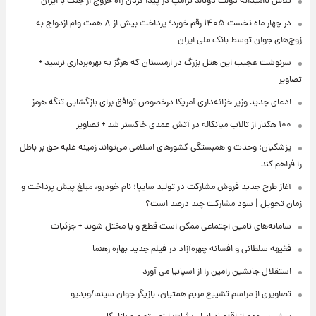
تلاش ناامیدانه‌ دولت دونالد ترامپ در پیدا کردن راه خروج از جنگ با ایران
در چهار ماه نخست ۱۴۰۵ رقم خورد؛ پرداخت بیش از ۸ همت وام ازدواج به
زوج‌های جوان توسط بانک ملی ایران
سرنوشت عجیب این هتل بزرگ در ارمنستان که هرگز به بهره‌برداری نرسید +
تصاویر
ادعای جدید وزیر خزانه‌داری آمریکا درخصوص توافق برای بازگشایی تنگه هرمز
۱۰۰ هکتار از تالاب میانکاله در آتش عمدی خاکستر شد + تصاویر
پزشکیان: وحدت و همبستگی کشورهای اسلامی می‌تواند زمینه غلبه حق بر باطل
را فراهم کند
آغاز طرح جدید فروش مشارکت در تولید سایپا؛ نام خودرو، مبلغ پیش پرداخت و
زمان تحویل | سود مشارکت چند درصد است؟
سامانه‌های تامین اجتماعی ممکن است قطع و یا مختل شوند + جزئیات
فقیهه سلطانی و افسانه چهره‌آزاد در فیلم جدید بهاره رهنما
استقلال جانشین رامین را از اسپانیا می آورد
تصاویری از مراسم تشییع مریم همتیان، بازیگر جوان سینما/ویدیو