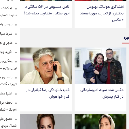
افشاگری هولناک بهنوش
لادن مستوفی در ۵۴ سالگی با
۸ کشف ب
بختیاری از تجارت موی اجساد
این استایل متفاوت دیده شد!
ندارد+ تصاوی
+ عکس
بررسی راب
شرط سپاه 
جره
ماجرای ج
تأیید وجو
رهگیری ب
لیزری رژیم 
با صدور پ
تبریک گفت
عکس شاد سپند امیرسلیمانی
قاب خانوادگی رضا کیانیان در
آشپز مشهو
در کنار پسرش
کنار خواهرش
لحظه برخو
آمریکا + فیلم
حضور مازی
شد!/ دزدی از