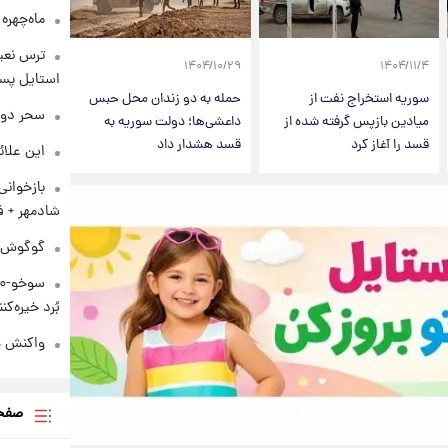
ماه‌چهره
ترس نعیم
۱۴۰۴/۱۰/۲۹
۱۴۰۴/۱۱/۴
استایل پسر
سوریه استخراج نفت از
حمله به دو زندان محل حبس
سحر دول
میادین بازپس گرفته شده از
داعشی‌ها؛ دولت سوریه به
قسد را آغاز کرد
قسد هشدار داد
این علائ
بازخوان
شادمهر + ف
گوگوش در
بُرد خیره‌کننده ۳۰۰۰ ک
واکنش هم
صفحه