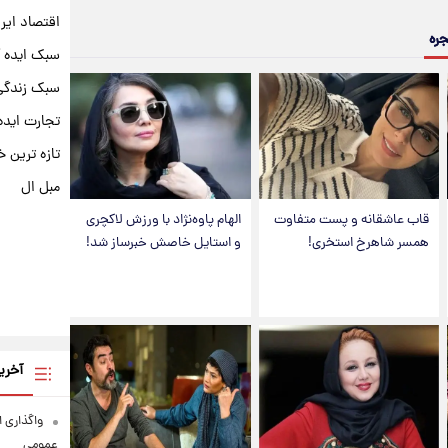
اقتصاد ایر
جره
سبک ایده 
سبک زندگی 
تجارت ایده
تازه ترین خ
مبل ال
قاب عاشقانه و پست متفاوت
الهام پاوه‌نژاد با ورزش لاکچری
همسر شاهرخ استخری!
و استایل خاصش خبرساز شد!
آخری
واگذاری ا
عمومی