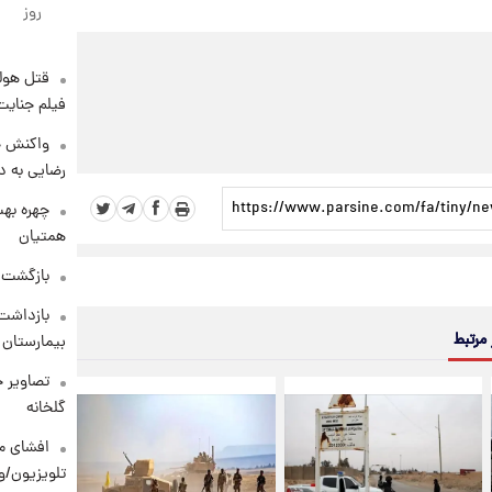
روز
قتل هول
فیلم جنایت
واکنش خ
رضایی به د
چهره بهت
همتیان
بازگشت م
بازداشت 
 مرتبط
بیمارستان 
تصاویر ج
گلخانه
افشای مح
تلویزیون/و