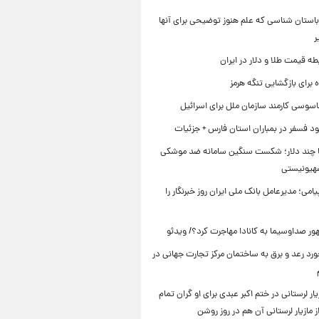
استان شناسی که علم هنوز توضیحی برای آنها
ر
طه قیمت طلا و دلار در ایران
برای بازگشایی تنگه هرمز
اسوسی کارمند سازمان ملل برای اسرائیل
د فسفر در بمباران استان فارس + جزئیات
ا چند دلار؛ شکست سنگین سامانه ضد موشکی
صهیونیستی
یامی؛ مدیرعامل بانک ملی ایران روز خبرنگار را
ر صداوسیما به کانادا مهاجرت کرد؟/ ویدئو
رد رعد و برق به ساختمان مرکز تجارت جهانی در
ار لرستانی در ختم اکبر عبدی برای او گران تمام
 مازیار لرستانی آن هم در روز روشن