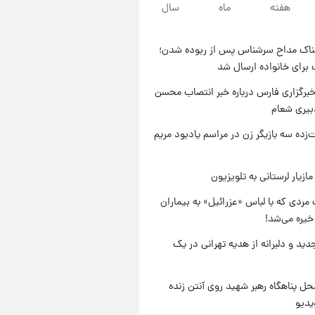
هفته
ماه
سال
۲۱ ساعت پیش
یک پیش ‌بینی مهم برای قیمت
دلار، طلا و سکه شنبه ۱۷ مرداد
ناک مداح سرشناس پس از ربوده شدن؛
۱۴۰۵
۲۱ ساعت پیش
 برای خانواده ارسال شد
بازیکن به درد نخور استقلال با
مقصد اروپا این تیم را ترک کرد!
برگزاری فارس درباره خبر انتصاب محسن
بیری شعام
۱ روز پیش
تصاویر کمتر دیده‌شده از شهیدان
‌زده سه بازیگر زن در مراسم یادبود مریم
حاجی‌زاده و باقری؛ فرماندهان
شهید هوافضای ایران
ازیار لرستانی به تلویزیون
مردی که با لباس «عزرائیل» به بیماران
خیره می‌شد!
دید و دلبرانه از هدیه تهرانی در یک
ل پناهگاه‌ رهبر شهید روی آنتن زنده
یدیو