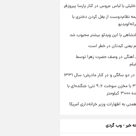
 خلیلی با لباس عروس در کنار پارسا پیروزفر
ه نظام‌دوست از بغل کردن دختری با
انه/ویدیو
تشاهی با این ویدئو بیشتر محبوب شد
م یعنی کبدتان در خطر است
ی آهنگی در وصف حضرت زهرا توسط
یلم
 دو سالگی و در کنار مادرش؛ سال ۱۳۳۱
سوخو-۳۰ با مخزن سوخت ۹.۶ تنی؛ جنگنده‌ای با
یلومتر
تی به اظهارات وزیر خزانه‌داری آمریکا
 خبر - وب گردی