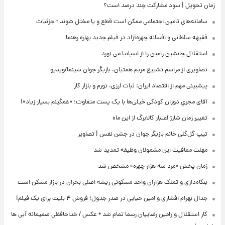
زمان تحویل | سود مشارکت چند درصد است؟
سامانه‌های تامین اجتماعی ممکن است قطع و یا مختل شوند + جزئیات
فقیهه سلطانی و افسانه چهره‌آزاد در فیلم جدید بهاره رهنما
استقلال جانشین رامین را از اسپانیا می آورد
تصاویری از مراسم تشییع مریم همتیان، بازیگر جوان سینما/ویدیو
پیشبینی مهم از اقتصاد ایران: ثبات ارزی، تورم و بازار کار
آقای مجریِ دوران کودکی خیلی‌ها با یک پست متفاوت؛ «غمگینم بسیار زیاد»!
تغییر زمان شارژ اعتبار کالابرگ از این ماه
تیپ گل‌گلی خانم بازیگر جوان در جشن نفس | تصاویر
مهلت معافیت این مشمولان وظیفه تمدید شد
زمان پخش «مرد سه هزار چهره» مشخص شد
بنگاه‌داری و تملک هزاران واحد مسکونی ریشه اصلی بحران در بازار مسکن است
جدال بهرام افشاری و امین حیایی در صدر جدول؛ فروش ۴ بلیت برای یک فیلم!
کار استقلال و رامین رضاییان رسما تمام شد + عکس / خداحافظی صمیمانه آبی ها