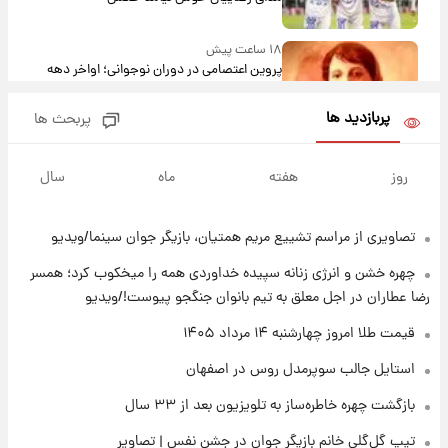
۱۸ ساعت پیش
پروین اعتصامی در دوران نوجوانی؛ اواخر دهه
۱۲۹۰ شمسی
پربازدید ها
پربحث ها
۱۸ ساعت پیش
قدرت‌نمایی نظامی چین؛ بمب‌افکن حامل موشک
روز
هفته
ماه
سال
هسته‌ای در آسمان ظاهر شد
تصاویری از مراسم تشییع مریم همتیان، بازیگر جوان سینما/ویدیو
۱۹ ساعت پیش
رونالدو از گنجینه خودروهای لوکسش رونمایی
چهره خشن و انرژی زنانه سپیده خداوردی همه را میخکوب کرد؛ همسر
کرد
رضا عطاران در اجل معلق به تیم بانوان جنگجو پیوست!/ویدیو
۲۱ ساعت پیش
قیمت طلا امروز چهارشنبه ۱۴ مرداد ۱۴۰۵
قیمت دلار در بازار آزاد امروز چهارشنبه ۱۴ مرداد
استایل جالب سوپرمدل روس در اصفهان
۱۴۰۵/ نرخ‌ها ثابت ماند؟ +جدول
بازگشت چهره خاطره‌ساز به تلویزیون بعد از ۳۳ سال
۲۱ ساعت پیش
تیپ گل‌گلی خانم بازیگر جوان در جشن نفس | تصاویر
علی مطهری: اجرای کامل تفاهم‌نامه اسلام‌آباد،