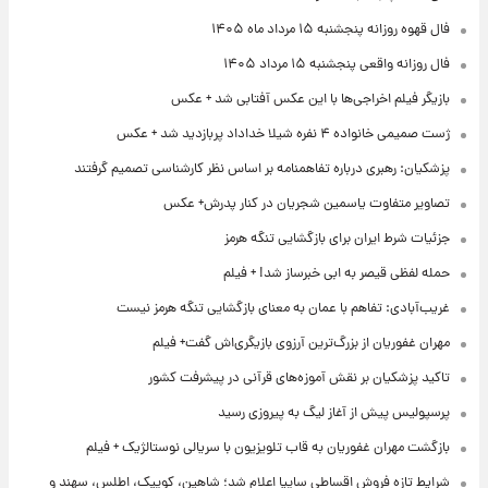
فال قهوه روزانه پنجشنبه ۱۵ مرداد ماه ۱۴۰۵
فال روزانه واقعی پنجشنبه ۱۵ مرداد ۱۴۰۵
بازیگر فیلم اخراجی‌ها با این عکس آفتابی شد + عکس
ژست صمیمی خانواده ۴ نفره شیلا خداداد پربازدید شد + عکس
پزشکیان: رهبری درباره تفاهمنامه بر اساس نظر کارشناسی تصمیم گرفتند
تصاویر متفاوت یاسمین شجریان در کنار پدرش+ عکس
جزئیات شرط ایران برای بازگشایی تنگه هرمز
حمله لفظی قیصر به ابی خبرساز شد! + فیلم
غریب‌آبادی: تفاهم با عمان به معنای بازگشایی تنگه هرمز نیست
مهران غفوریان از بزرگ‌ترین آرزوی بازیگری‌اش گفت+ فیلم
تاکید پزشکیان بر نقش آموزه‌های قرآنی در پیشرفت کشور
پرسپولیس پیش از آغاز لیگ به پیروزی رسید
بازگشت مهران غفوریان به قاب تلویزیون با سریالی نوستالژیک + فیلم
شرایط تازه فروش اقساطی سایپا اعلام شد؛ شاهین، کوییک، اطلس، سهند و