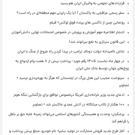
قراردادهای نجومی به والیبال ایران هم رسید
سفر رسمی عراقچی به پاکستان / آیا یک رایزنی مهم منطقه‌ای در راه است؟
رونمایی چین از تاکسی های پرنده فوق لوکس+ فیلم
انتشار اطلاعیه مهم آموزش و پرورش در خصوص امتحانات نهایی دانش‌آموزان
این قانون سربازی به نفع بیرانوند شد!
تلاش ناامیدانه‌ دولت دونالد ترامپ در پیدا کردن راه خروج از جنگ با ایران
در چهار ماه نخست ۱۴۰۵ رقم خورد؛ پرداخت بیش از ۸ همت وام ازدواج به
زوج‌های جوان توسط بانک ملی ایران
سرنوشت عجیب این هتل بزرگ در ارمنستان که هرگز به بهره‌برداری نرسید +
تصاویر
ادعای جدید وزیر خزانه‌داری آمریکا درخصوص توافق برای بازگشایی تنگه هرمز
۱۰۰ هکتار از تالاب میانکاله در آتش عمدی خاکستر شد + تصاویر
پزشکیان: وحدت و همبستگی کشورهای اسلامی می‌تواند زمینه غلبه حق بر باطل
را فراهم کند
آغاز طرح جدید فروش مشارکت در تولید سایپا؛ نام خودرو، مبلغ پیش پرداخت و