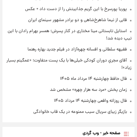
پیروزی بزرگ‌تری برای ایران است
پوریا پورسرخ با این گریم جذابیتش را از دست داد + عکس
قابی از نیما شاهرخ‌شاهی و دو برادر مشهور سینمای ایران
۲۱ ساعت پیش
واکنش تند تاکر کارلسون به حمله آمریکا به
استایل تابستانی مینا مختاری در کنار پسرش؛ همسر بهرام رادان با این
مدرسه میناب؛ «باید سیلی محکمی به صورت
تیپ دیده شد!
ترامپ زد»
فقیهه سلطانی و افسانه چهره‌آزاد در فیلم جدید بهاره رهنما
۲۱ ساعت پیش
قیمت طلا و سکه امروز چهارشنبه ۱۴ مرداد
آقای مجریِ دوران کودکی خیلی‌ها با یک پست متفاوت؛ «غمگینم بسیار
۱۴۰۵/کاهش قیمت طلا و سکه
زیاد»!
فال حافظ چهارشنبه ۱۴ مرداد ماه ۱۴۰۵
زمان پخش «مرد سه هزار چهره» مشخص شد
فال روزانه واقعی چهارشنبه ۱۴ مرداد ۱۴۰۵
بازیگر زیبای سریال سیب ممنوعه در یک قاب خانوادگی
صفحه خبر - وب گردی