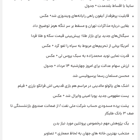
ساینا با اقساط بلندمدت + جدول
قابلیت پرطرفدار آیفون راهی رایانه‌های ویندوزی شد+ عکس
بقایی درباره مذاکرات تهران و مسقط بر سر تنگه هرمز توضیح داد
سیگنال‌های جدید برای بازار طلا؛ پیش‌بینی قیمت سکه و طلا فردا
آمریکا برخی از تحریم‌های مربوط به سپاه را لغو کرد + عکس
قدرت نمایی نوید محمدزاده به سبک بروس لی + عکس
ارزش سهام عدالت برای امروز چهارشنبه ۱۴ مرداد + جدول
محسن مسلمان رسما پرسپولیسی شد
اشک های پائولو مالدینی در مراسم هم بازی قدیمی اش فرانکو بارزی + فیلم
پست مفهومی جدید پویا امینی وایرال شد + عکس
پشت پرده‌ مسدودی حساب شرکت ملی نفت / از ضمانت صندوق بازنشستگی تا
صف ۳ بانک طلبکار
یک پژوهش مهم درخصوص پروتئین مورد نیاز بدن
منتخب بهترین خانه های جهان به لحاظ معماری + تصاویر