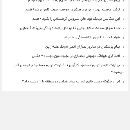
پیام دکتر بیگدلی، مدیرعامل بانک گردشگری به مناسبت روز خبرنگار
ترفند عجیب این زن برای ماهیگیری، موجب حیرت کاربران شد+ فیلم
این سکانس نزدیک بود جان سیروس گرجستانی را بگیرد + فیلم
خانه مجلل محمد صلاح، جایی که او مثل پادشاه زندگی می‌کند | تصاویر
شرایط جدید قانون بازنشستگی اعلام شد
پیام پزشکیان در سالروز بمباران اتمی آمریکا علیه ژاپن
افشاگری هولناک بهنوش بختیاری از تجارت موی اجساد + عکس
جزئیات تازه از ترمیم دستمزد کارگران / مذاکرات ترمیم دستمزد چه زمانی آغاز
می‌شود؟
ایران چگونه دست بالای تجارت مواد غذایی در منطقه را از دست داد؟