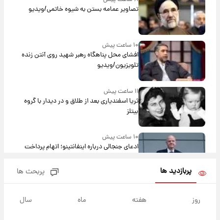
تصاویر عمامه بستن به شیوه خاتمی/ویدیو
۱۰ ساعت پیش
افشای محل پناهگاه‌ رهبر شهید روی آنتن زنده
تلویزیون/ویدیو
۱۱ ساعت پیش
ثریا اسفندیاری بعد از طلاق و در دیدار با گروه
بیتلز
۱۰ ساعت پیش
ادعای جنجالی درباره اینفانتینو؛ اتهام پرداخت
پول به معشوقه با درآمد یوفا
پربازدید ها
پربحث ها
۱۱ ساعت پیش
هشدار درباره کمبود یک ماده معدنی؛ خطر
روز
هفته
ماه
سال
آلزایمر و زوال عقل افزایش می‌یابد؟