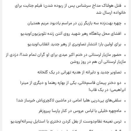
قتل هولناک مداح سرشناس پس از ربوده شدن؛ فیلم جنایت برای
۱۱ ساعت پیش
انتقاد تند پیمان طالبی از مسئولان استقلال در
خانواده ارسال شد
پی رفتن رامین رضاییان+ عکس
چهره بهت‌زده سه بازیگر زن در مراسم یادبود مریم همتیان
۱۱ ساعت پیش
افشای محل پناهگاه‌ رهبر شهید روی آنتن زنده تلویزیون/ویدیو
قیمت گوشت گوساله و گوسفند امروز شنبه ۱۷
برای اولین بار؛ انتشار تصاویری از رهبر جدید انقلاب/ویدیو
مرداد ۱۴۰۵ +جدول
حضور مازیار لرستانی در ختم اکبر عبدی برای او گران تمام شد!/ دزدی از
۱۲ ساعت پیش
مازیار لرستانی آن هم در روز روشن
با قدرتمندترین و بادوام ترین تانک جهان آشنا
شوید+ فیلم
تصاویر جدید و دلبرانه از هدیه تهرانی در یک گلخانه
دو دختر پیمان قاسم‌خانی، یکی از بهاره رهنما و دیگری از میترا
۱۳ ساعت پیش
ابراهیمی؛ در یک قاب!
قیمت طلا ۱۸عیار امروز شنبه ۱۷ مرداد ۱۴۰۵
+جدول
سلفی‌های پی‌درپی هلیا امامی در ماشین لاکچری‌اش خبرساز شد!
ماه‌چهره خلیلی با لباس عروس در کنار پارسا پیروزفر
۱۳ ساعت پیش
قیمت محصولات ایران‌خودرو و سایپا امروز شنبه
ترس نعیمه نظام‌دوست از بغل کردن دختری با استایل پسرانه/ویدیو
۱۷ مرداد ۱۴۰۵