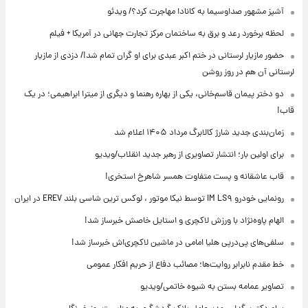
آشپز مشهور صداوسیما به کانادا مهاجرت کرد؟/ ویدئو
لحظه برخورد رعد و برق به ساختمان مرکز تجارت جهانی در آمریکا + فیلم
حضور مازیار لرستانی در ختم اکبر عبدی برای او گران تمام شد!/ دزدی از مازیار
لرستانی آن هم در روز روشن
دو دختر پیمان قاسم‌خانی، یکی از بهاره رهنما و دیگری از میترا ابراهیمی؛ در یک
قاب!
زمان‌بندی جدید شارژ کالابرگ مرداد ۱۴۰۵ اعلام شد
برای اولین بار؛ انتشار تصاویری از رهبر جدید انقلاب/ویدیو
قاب عاشقانه و پست متفاوت همسر شاهرخ استخری!
رونمایی خودرو IM LS۹ توسط نیکا موتور ، لوکس ترین شاسی بلند EREV در ایران
الهام پاوه‌نژاد با ورزش لاکچری و استایل خاصش خبرساز شد!
سلفی‌های پی‌درپی هلیا امامی در ماشین لاکچری‌اش خبرساز شد!
خط مقدم نابرابر روایت‌ها؛ مصائب دفاع از حریم افکار عمومی
تصاویر عمامه بستن به شیوه خاتمی/ویدیو