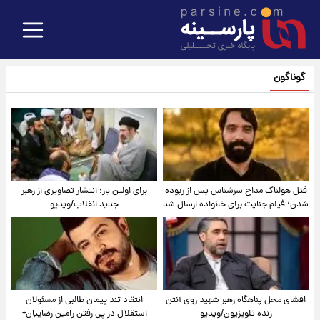
گوناگون
قتل هولناک مداح سرشناس پس از ربوده
برای اولین بار؛ انتشار تصاویری از رهبر
شدن؛ فیلم جنایت برای خانواده ارسال شد
جدید انقلاب/ویدیو
افشای محل پناهگاه‌ رهبر شهید روی آنتن
انتقاد تند پیمان طالبی از مسئولان
زنده تلویزیون/ویدیو
استقلال در پی رفتن رامین رضاییان+