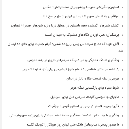
استوری انگیزشی نفیسه روشن برای مخاطبانش+ عکس
عراقچی به ادعای سهم ۱۱ درصدی ایران از خزر پاسخ داد
کشف شهرهای گمشده مصر باستان در اعماق دریا و زیر شن‌های صحرا + تصاویر
پزشکیان: هنر، آوردن نگاه‌های مشترک به میدان است
قتل هولناک مداح سرشناس پس از ربوده شدن؛ فیلم جنایت برای خانواده ارسال
شد
واگذاری املاک تملیکی و مازاد بانک سرمایه از طریق مزایده عمومی
۸ کشف باستان شناسی که علم هنوز توضیحی برای آنها ندارد+ تصاویر
بررسی رابطه قیمت طلا و دلار در ایران
شرط سپاه برای بازگشایی تنگه هرمز
ماجرای جاسوسی کارمند سازمان ملل برای اسرائیل
تأیید وجود فسفر در بمباران استان فارس + جزئیات
رهگیری با چند دلار؛ شکست سنگین سامانه ضد موشکی لیزری رژیم صهیونیستی
با صدور پیامی؛ مدیرعامل بانک ملی ایران روز خبرنگار را تبریک گفت