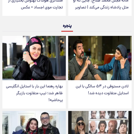
خانه مجلل محمد صلاح، جایی که او
افشاگری هولناک بهنوش بختیاری از
مثل پادشاه زندگی می‌کند | تصاویر
تجارت موی اجساد + عکس
پنجره
لادن مستوفی در ۵۴ سالگی با این
بهاره رهنما این بار با استایل انگلیسی
استایل متفاوت دیده شد!
ظاهر شد؛ تیپ متفاوت بازیگر
پرحاشیه!