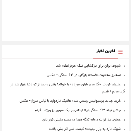
آخرین اخبار
شروط ایران برای بازگشایی تنگه هرمز اعلام شد
استایل متفاوت افسانه بایگان در ۶۴ سالگی + عکس
علیرضا قربانی «گل‌های باران خورده» را خواند/ رفتی و بعد از تو دنیا غرق شد در
گریه‌هایم + فیلم
خرید جدید پرسپولیس رسمی شد؛ هافبک تازه‌وارد با لباس سرخ + عکس
جشن تولد ۴۳ سالگی لیلا اوتادی با یک سورپرایز ویژه + فیلم
عمان: مذاکرات درباره تنگه هرمز در مسیر مثبتی قرار دارد
شوک تازه به بازار لبنیات؛ قیمت شیر افزایش یافت