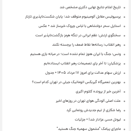
تاریخ اعلام نتایج نهایی دکتری مشخص شد
پرسپولیس مقابل آلومینیوم متوقف شد؛ پایان شکست‌ناپذیری تارتار
استایل سحر دولتشاهی با لباس چروک خبرساز شد + عکس
سخنگوی ارتش: نظم ایرانی در تنگه هرمز بازگشت‌ناپذیر است
رهبر انقلاب: رسانه‌ها نقاط ضعف را برجسته نکنند
ونس: جنگ با ایران هنوز تمام نشده است؛ در میانه بازی هستیم
پزشکیان: تا آخر پای تصمیمات رهبر انقلاب ایستاده‌ایم
ارزش سهام عدالت برای امروز ۱۷ مرداد ۱۴۰۵ + جدول
بهترین تعمیرگاه گیربکس اتوماتیک جیلی در تهران کدام است؟
آخرین خبر از پرونده کلثوم اکبری
علت اصلی آلودگی هوای تهران در روزهای اخیر
رضا شکاری از تیم جدیدش رونمایی کرد
لیونل مسی عزادار شد! + جزئیات
ماجرای پیامک "مشمول سهمیه جنگ هستید"