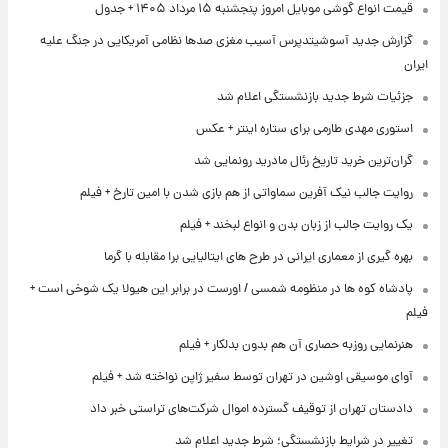
قیمت انواع گوشی موبایل امروز پنجشنبه ۱۵ مرداد ۱۴۰۵ + جدول
گزارش جدید آسوشیتدپرس آسیب مغزی صدها نظامی آمریکایی در جنگ علیه
ایران
جزئیات شرط جدید بازنشستگی اعلام شد
استوری مهدی طارمی برای ستاره اینتر + عکس
گران‌ترین خرید تاریخ رئال مادرید رونمایی شد
روایت جالب نیک آفرین سماواتی از هم بازی شدن با امین تارخ + فیلم
یک روایت جالب از زبان بدن و انواع لبخند + فیلم
بهره گیری از معماری ایرانی در طرح های ایتالیایی برا مقابله با گرما
پادشاه کوه ها در منظومه شمسی / اورست در برابر این هیولا یک شوخی است +
فیلم
هنرنمایی روزبه حصاری آن هم بدون بدلکار + فیلم
آوای موسیقی اوشین در تهران توسط سفیر ژاپن نواخته شد + فیلم
دادستان تهران از توقیف گسترده اموال شرکت‌های تراستی خبر داد
تغییر در شرایط بازنشستگی؛ شرط جدید اعلام شد