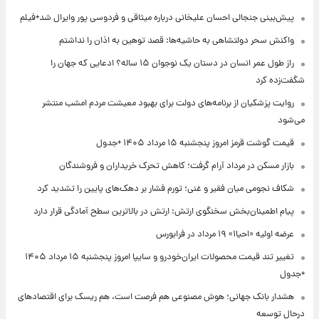
پیش‌بینی جنجالی احسان علیخانی درباره میثاقی و فردوسی پور وایرال شد+فیلم
واکنش سحر دولتشاهی به حاشیه‌ها: قصد توهین به اذان را نداشتم
راز طول عمر انسان در دستان یک نوجوان ۱۵ ساله؟ ادعایی که جهان را
شگفت‌زده کرد
روایت پزشکیان از برنامه‌های دولت برای بهبود معیشت مردم امشب منتشر
می‌شود
قیمت گوشت قرمز امروز پنجشنبه ۱۵ مرداد ۱۴۰۵ +جدول
بازار مسکن در مرداد آرام گرفت؛ کاهش تحرک خریداران و فروشندگان
شکاف نجومی میان فقیر و غنی؛ تورم فشار بر دهک‌های پایین را تشدید کرد
پیام اطمینان‌بخش سخنگوی ارتش: ارتش در بالاترین سطح آمادگی قرار دارد
عرضه اولیه «احیا۱» ۱۹ مرداد در فرابورس
تغییر تند قیمت محصولات ایران‌خودرو و سایپا امروز پنجشنبه ۱۵ مرداد ۱۴۰۵
+جدول
هشدار بانک جهانی؛ هوش مصنوعی هم فرصت است، هم ریسک برای اقتصادهای
درحال توسعه