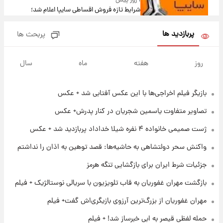
۱ روز پیش
شرایط تازه فروش اقساطی سایپا اعلام شد؛
شاهین، کوییک، اطلس، سهند و ساینا با اقساط
بلندمدت + جدول
پربازدید ها
پربحث ها
۱ روز پیش
سیگنال‌های جدید برای بازار طلا؛ پیش‌بینی
روز
هفته
ماه
سال
قیمت سکه و طلا فردا
بازیگر فیلم اخراجی‌ها با این عکس آفتابی شد + عکس
۱۷ ساعت پیش
فال حافظ پنجشنبه ۱۵ مرداد ماه ۱۴۰۵
تصاویر متفاوت یاسمین شجریان در کنار پدرش+ عکس
ژست صمیمی خانواده ۴ نفره شیلا خداداد پربازدید شد + عکس
۱۸ ساعت پیش
واکنش سحر دولتشاهی به حاشیه‌ها: قصد توهین به اذان را نداشتم
فال قهوه روزانه پنجشنبه ۱۵ مرداد ماه ۱۴۰۵
جزئیات شرط ایران برای بازگشایی تنگه هرمز
بازگشت مهران غفوریان به قاب تلویزیون با سریالی نوستالژیک + فیلم
۱۹ ساعت پیش
فال روزانه واقعی پنجشنبه ۱۵ مرداد ۱۴۰۵
مهران غفوریان از بزرگ‌ترین آرزوی بازیگری‌اش گفت+ فیلم
حمله لفظی قیصر به ابی خبرساز شد! + فیلم