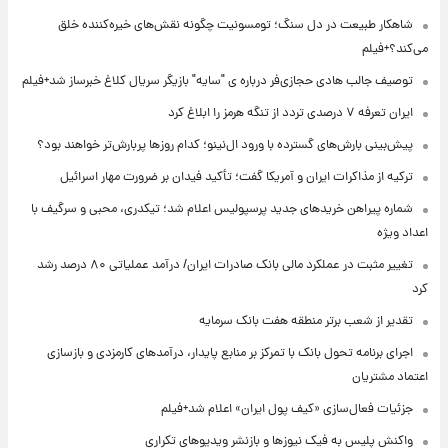
شاهکار طبیعت در دل سنگ؛ تومسونیت چگونه نقش‌های خیره‌کننده خلق
می‌کند؟+فیلم
توصیف جالب هادی حجازی‌فر درباره ی "سایه" بازیگر سریال کلاغ خبرساز شد+فیلم
ایران تعرفه ۷ درصدی تردد از تنگه هرمز را ابلاغ کرد
پیش‌بینی بارش‌های گسترده با ورود ال‌نینو؛ کدام روزها پربارش‌تر خواهند بود؟
ترکیه از مذاکرات ایران و آمریکا گفت؛ تأکید فیدان بر ضرورت مهار اسرائیل
شماره پیراهن خریدهای جدید پرسپولیس اعلام شد؛ تیکدری، محبی و سرگیف با
اعداد ویژه
تغییر مثبت در عملکرد مالی بانک صادرات ایران/ درآمد عملیاتی ۸۰ درصد رشد
کرد
تقدیر از شعب برتر منطقه هفت بانک سرمایه
اجرای برنامه تحول بانک با تمرکز بر منابع پایدار، درآمدهای کارمزدی و بازسازی
اعتماد مشتریان
جزئیات فعال‌سازی «کیف پول ایران» اعلام شد+فیلم
واکنش پلیس به فیک نیوزها و بازنشر ویدیوهای تکراری