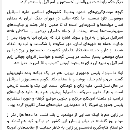
دیگر حکم بازداشت بین‌المللی نخست‌وزیر اسرائیل را منتشر کرد.
گرچه موضع‌گیری‌های شدید وغلیظ کشورهای اسلامی علیه اسرائیل
موضوعی تازه نیست، اما نکته جالب در دوران جنگ ایران به میدان
آمدن دولت‌ها و کشورهایی است که تا همین اواخر چشم بر جنایت‌های
صهیونیست‌ها بسته بودند. از جمله حامیان پیشین و ساکتان فتنه
اسرائیل می‌توان به نروژ و سوئد اشاره کرد که رهبران آنها به ویژه پس از
جنایت حمله به شهرهای لبنان، مهر سکوت را شکستند و لب به انتقاد
شدید از دار و دسته جنایتکار نتانیاهو گشودند. نخست‌وزیر نروژ در این
میان موضعی بسیار سخت در پیش گرفت و خواستار انزوای جهانی رژیم
اسرائیل و تنبیه آن برای به وجود آوردن آشوب و ناآرامی در دنیا شد.
لولا داسیلوا، رئیس جمهوری برزیل، هم در یک برنامه زنده تلویزیونی
گفت: می‌خواهم خیلی روشن و با صدای بلند بگویم نخست‌وزیر اسرائیل
در حال نسل‌کشی علیه زنان و کودکان است. این یک واقعیت تاریخی
است و هرگز تغییر نمی‌کند. داسیلوا پیش‌تر هم بارها علیه جنایت‌های
ترامپ در منطقه آمریکای مرکزی و جنوبی موضع گرفته و خوی استکباری
رئیس جمهوری آمریکا را با شدیدترین عبارت‌های ممکن تقبیح کرده بود.
در ژاپن هم با اینکه صدایی از دولتمردان بلند نشد، اما ده‌ها هزار نفر از
مردم روز گذشته در برابر پارلمان این کشور در توکیو گرد هم آمدند و
خواستار کناره‌گیری نخست‌وزیر ژاپن به خاطر حمایت از جنایت‌های آمریکا