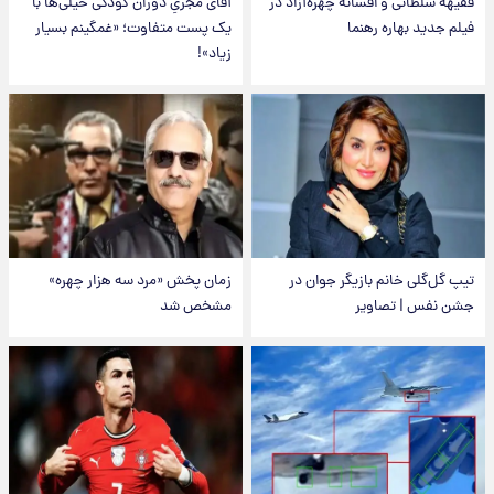
فقیهه سلطانی و افسانه چهره‌آزاد در
آقای مجریِ دوران کودکی خیلی‌ها با
فیلم جدید بهاره رهنما
یک پست متفاوت؛ «غمگینم بسیار
زیاد»!
تیپ گل‌گلی خانم بازیگر جوان در
زمان پخش «مرد سه هزار چهره»
جشن نفس | تصاویر
مشخص شد