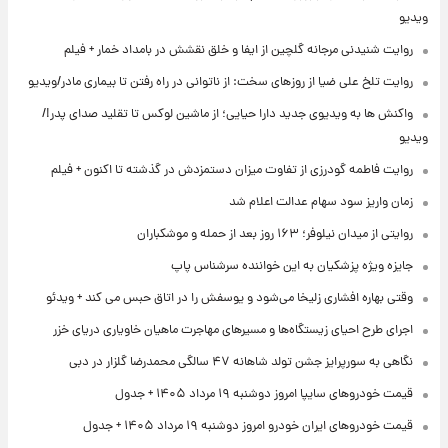
ویدیو
روایت شنیدنی مرجانه گلچین از ایفا و خلق نقشش در بامداد خمار + فیلم
روایت تلخ علی ضیا از روزهای سخت: از ناتوانی در راه رفتن تا بیماری مادر/ویدیو
واکنش ها به ویدیوی جدید دارا حیایی؛ از ماشین لوکس تا تقلید صدای پدر!/
ویدیو
روایت فاطمه گودرزی از تفاوت میزان دستمزدش در گذشته تا اکنون + فیلم
زمان واریز سود سهام عدالت اعلام شد
روایتی از میدان نیلوفر؛ ۱۶۳ روز بعد از حمله و موشکباران
جایزه ویژه پزشکیان به این خواننده سرشناس پاپ
وقتی بهاره افشاری زلیخا می‌شود و یوسفش را در اتاق حبس می کند + ویدئو
اجرای طرح احیای زیستگاه‌ها و مسیرهای مهاجرت ماهیان خاویاری دریای خزر
نگاهی به سورپرایز جشن تولد شاهانه ۴۷ سالگی محمدرضا گلزار در دبی
قیمت خودروهای سایپا امروز دوشنبه ۱۹ مرداد ۱۴۰۵ + جدول
قیمت خودروهای ایران خودرو امروز دوشنبه ۱۹ مرداد ۱۴۰۵ + جدول