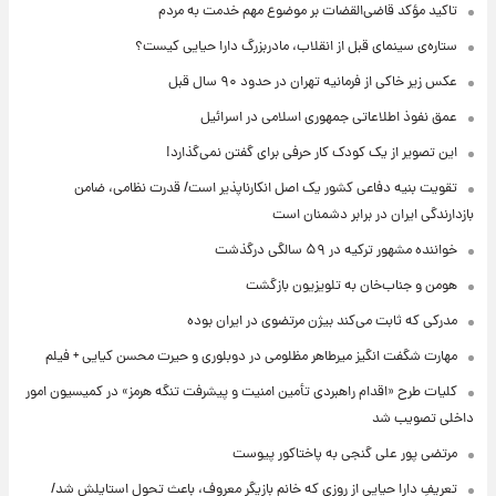
تاکید مؤکد قاضی‌القضات بر موضوع مهم خدمت به مردم
ستاره‌ی سینمای قبل از انقلاب، مادربزرگ دارا حیایی کیست؟
عکس زیر خاکی از فرمانیه تهران در حدود ۹۰ سال قبل
عمق نفوذ اطلاعاتی جمهوری اسلامی در اسرائیل
این تصویر از یک کودک کار حرفی برای گفتن نمی‌گذارد!
تقویت بنیه دفاعی کشور یک اصل انکارناپذیر است/ قدرت نظامی، ضامن
بازدارندگی ایران در برابر دشمنان است
خواننده مشهور ترکیه در ۵۹ سالگی درگذشت
هومن و جناب‌خان به تلویزیون بازگشت
مدرکی که ثابت می‌کند بیژن مرتضوی در ایران بوده
مهارت شگفت انگیز میرطاهر مظلومی در دوبلوری و حیرت محسن کیایی + فیلم
کلیات طرح «اقدام راهبردی تأمین امنیت و پیشرفت تنگه هرمز» در کمیسیون امور
داخلی تصویب شد
مرتضی پور علی گنجی به پاختاکور پیوست
تعریفِ دارا حیایی از روزی که خانم بازیگر معروف، باعث تحول استایلش شد/