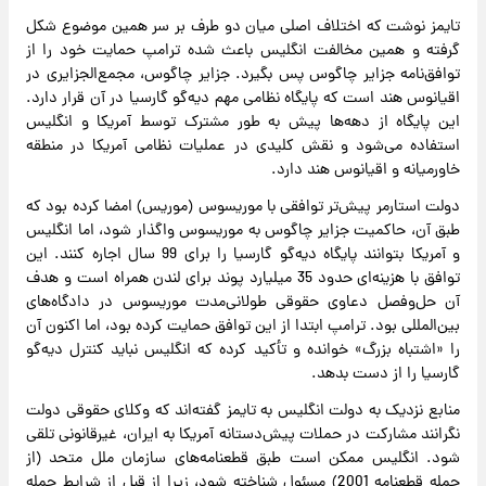
تایمز نوشت که اختلاف اصلی میان دو طرف بر سر همین موضوع شکل
گرفته و همین مخالفت انگلیس باعث شده ترامپ حمایت خود را از
توافق‌نامه جزایر چاگوس پس بگیرد. جزایر چاگوس، مجمع‌الجزایری در
اقیانوس هند است که پایگاه نظامی مهم دیه‌گو گارسیا در آن قرار دارد.
این پایگاه از دهه‌ها پیش به طور مشترک توسط آمریکا و انگلیس
استفاده می‌شود و نقش کلیدی در عملیات نظامی آمریکا در منطقه
خاورمیانه و اقیانوس هند دارد.
دولت استارمر پیش‌تر توافقی با موریسوس (موریس) امضا کرده بود که
طبق آن، حاکمیت جزایر چاگوس به موریسوس واگذار شود، اما انگلیس
و آمریکا بتوانند پایگاه دیه‌گو گارسیا را برای 99 سال اجاره کنند. این
توافق با هزینه‌ای حدود 35 میلیارد پوند برای لندن همراه است و هدف
آن حل‌وفصل دعاوی حقوقی طولانی‌مدت موریسوس در دادگاه‌های
بین‌المللی بود. ترامپ ابتدا از این توافق حمایت کرده بود، اما اکنون آن
را «اشتباه بزرگ» خوانده و تأکید کرده که انگلیس نباید کنترل دیه‌گو
گارسیا را از دست بدهد.
منابع نزدیک به دولت انگلیس به تایمز گفته‌اند که وکلای حقوقی دولت
نگرانند مشارکت در حملات پیش‌دستانه آمریکا به ایران، غیرقانونی تلقی
شود. انگلیس ممکن است طبق قطعنامه‌های سازمان ملل متحد (از
جمله قطعنامه 2001) مسئول شناخته شود، زیرا از قبل از شرایط حمله