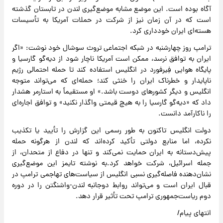
آگاه بوده است. این موضع مشابه موضع‌گیری لندن در تابستان گذشته
است که در آن زمان نیز از شرکت در حملات آمریکا به تأسیسات
هسته‌ای ایران خودداری کرد.
ترامپ روز چهارشنبه در شبکه اجتماعی تروث سوشال خود نوشت: «اگر
ایران به توافق نرسد، ممکن است آمریکا ناچار شود از دیه‌گو گارسیا و
پایگاه هوایی فِیرفورد در انگلیس استفاده کند تا حمله احتمالی رژیم
ناپایدار و خطرناک ایران را خنثی کند؛ حمله‌ای که می‌تواند متوجه
انگلیس و دیگر کشورهای دوست باشد.» او مستقیماً به استارمر هشدار
داد که «دیه‌گو گارسیا را به هیچ قیمتی واگذار نکنید» و توافق اجاره‌ای
را ناکارآمد دانست.
دولت انگلیس تاکنون به طور رسمی این گزارش را تأیید یا تکذیب
نکرده، اما منابع دولتی تأکید کرده‌اند که لندن از هرگونه حمله
پیش‌دستانه به ایران حمایت نمی‌کند و تنها در دفاع از متحدان، از
جمله اسرائیل، شرکت خواهد کرد.به نوشته تایمز این موضع‌گیری
نشان‌دهنده فاصله‌گیری نسبی انگلیس از سیاست‌های تهاجمی ترامپ در
قبال ایران است و می‌تواند روابط دوجانبه لندن-واشنگتن را در دوره
دوم ریاست‌جمهوری ترامپ تحت تأثیر قرار دهد.
انتهای پیام/