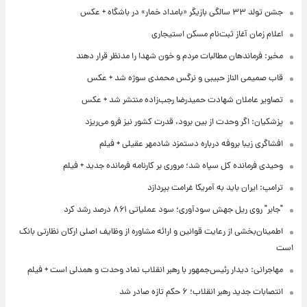
جشن تولد ۳۳ سالگی بازیگر «بامداد خمار» در باشگاه + عکس
اعلام زمان آغاز ثبت‌نام مسکن استیجاری
مخبر: فرماندهان مطالبات مردم و خون شهدا را مدنظر قرار دهند
قاب صمیمی الناز حبیبی و نرگس محمدی سوژه شد + عکس
تصاویر عاملان شهادت حمیدرضا رجب‌زاده منتشر شد + عکس
پزشکیان: اگر وحدت از بین برود، قدرت کشور نیز فرو می‌ریزد
افشاگری زیبا بروفه درباره دستمزد شادمهر عقیلی + فیلم
وحیدی فرمانده کل سپاه شد؛ مروری بر کارنامه فرمانده جدید + فیلم
ترامپ: ایران باید به آمریکا غرامت بپردازد
"جابر" روی ریل جهش سودآوری؛ سود عملیاتی ۸۶۱ درصد رشد کرد
اطمینان‌بخشی از رعایت قوانین و ارائه مشاوره از وظایف اصلی ارکان نظارتی بانک
است
مهاجرانی: دیدار رئیس‌جمهور با رهبر انقلاب نماد وحدت و همدلی است + فیلم
انتصابات جدید رهبر انقلاب؛ ۶ حکم تازه صادر شد