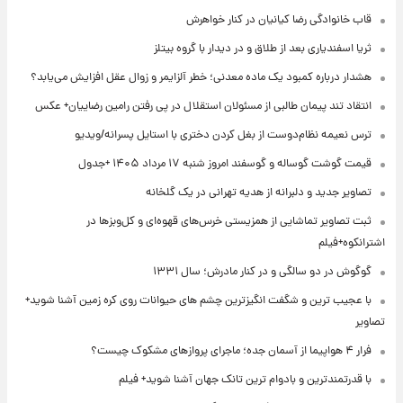
قاب خانوادگی رضا کیانیان در کنار خواهرش
ثریا اسفندیاری بعد از طلاق و در دیدار با گروه بیتلز
هشدار درباره کمبود یک ماده معدنی؛ خطر آلزایمر و زوال عقل افزایش می‌یابد؟
انتقاد تند پیمان طالبی از مسئولان استقلال در پی رفتن رامین رضاییان+ عکس
ترس نعیمه نظام‌دوست از بغل کردن دختری با استایل پسرانه/ویدیو
قیمت گوشت گوساله و گوسفند امروز شنبه ۱۷ مرداد ۱۴۰۵ +جدول
تصاویر جدید و دلبرانه از هدیه تهرانی در یک گلخانه
ثبت تصاویر تماشایی از همزیستی خرس‌های قهوه‌ای و کل‌وبزها در
اشترانکوه+فیلم
گوگوش در دو سالگی و در کنار مادرش؛ سال ۱۳۳۱
با عجیب ترین و شگفت انگیزترین چشم های حیوانات روی کره زمین آشنا شوید+
تصاویر
فرار ۴ هواپیما از آسمان جده؛ ماجرای پروازهای مشکوک چیست؟
با قدرتمندترین و بادوام ترین تانک جهان آشنا شوید+ فیلم