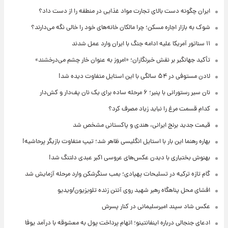
ایران چگونه دست بالای تجارت مواد غذایی در منطقه را از دست داد؟
شوک به بازار اجاره مسکن؛ چرا مالکان خانه‌های خود را خالی نگه می‌دارند؟
۱۱ سناتور آمریکا علیه ادامه جنگ با ایران وارد عمل شدند
تأکید جهانگیر بر نقش خبرنگاران؛ «امروز به عنوان خار چشم می‌درخشند»
لادن مستوفی در ۵۴ سالگی با این استایل متفاوت دیده شد!
نان سیر رستورانی با پنیر؛ ۶ مرحله ساده برای یک نان پف‌دار و کش‌دار
کدام قسمت مرغ را نباید زیاد مصرف کرد؟
قیمت جدید برنج ایرانی، هندی و پاکستانی مشخص شد
بهاره رهنما این بار با استایل انگلیسی ظاهر شد؛ تیپ متفاوت بازیگر پرحاشیه!
بهنوش بختیاری با دیدن عکس‌های عروسی اکبر عبدی دلتنگ شد!
گام تازه ترکیه در تسلیحات پهپادی؛ بمب سنگرشکن وارد مرحله آزمایش شد
افشای محل پناهگاه‌ رهبر شهید روی آنتن زنده تلویزیون/ویدیو
عکس شاد سپند امیرسلیمانی در کنار پسرش
ادعای جنجالی درباره اینفانتینو؛ اتهام پرداخت پول به معشوقه با درآمد یوفا