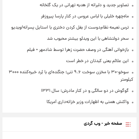
۲۱ ساعت پیش
تصاویر جدید و دلبرانه از هدیه تهرانی در یک گلخانه
بازیکن به درد نخور استقلال با مقصد اروپا این
تیم را ترک کرد!
ماه‌چهره خلیلی با لباس عروس در کنار پارسا پیروزفر
ترس نعیمه نظام‌دوست از بغل کردن دختری با استایل پسرانه/ویدیو
۱ روز پیش
تصاویر کمتر دیده‌شده از شهیدان حاجی‌زاده و
سحر دولتشاهی با این ویدئو بیشتر محبوب شد
باقری؛ فرماندهان شهید هوافضای ایران
بازخوانی آهنگی در وصف حضرت زهرا توسط شادمهر + فیلم
این علائم یعنی کبدتان در خطر است
سوخو-۳۰ با مخزن سوخت ۹.۶ تنی؛ جنگنده‌ای با بُرد خیره‌کننده ۳۰۰۰
کیلومتر
گوگوش در دو سالگی و در کنار مادرش؛ سال ۱۳۳۱
واکنش همتی به اظهارات وزیر خزانه‌داری آمریکا
صفحه خبر - وب گردی