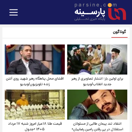
گوناگون
برای اولین بار؛ انتشار تصاویری از رهبر
افشای محل پناهگاه‌ رهبر شهید روی آنتن
جدید انقلاب/ویدیو
زنده تلویزیون/ویدیو
انتقاد تند پیمان طالبی از مسئولان
قیمت طلا ۱۸عیار امروز شنبه ۱۷ مرداد
استقلال در پی رفتن رامین رضاییان+
۱۴۰۵ +جدول