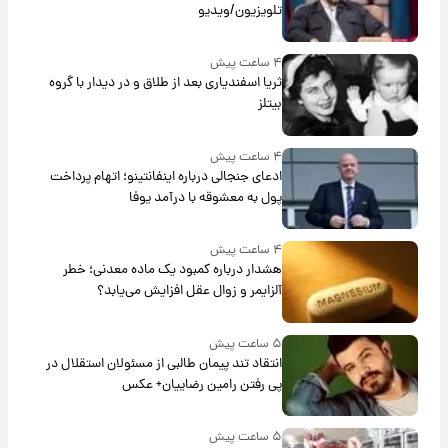
تلویزیون/ویدیو
۴ ساعت پیش
ثریا اسفندیاری بعد از طلاق و در دیدار با گروه
بیتلز
۴ ساعت پیش
ادعای جنجالی درباره اینفانتینو؛ اتهام پرداخت
پول به معشوقه با درآمد یوفا
۴ ساعت پیش
هشدار درباره کمبود یک ماده معدنی؛ خطر
آلزایمر و زوال عقل افزایش می‌یابد؟
۵ ساعت پیش
انتقاد تند پیمان طالبی از مسئولان استقلال در
پی رفتن رامین رضاییان+ عکس
۵ ساعت پیش