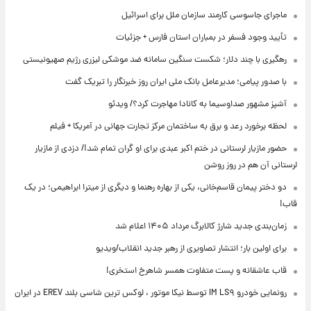
ماجرای جاسوسی کارمند سازمان ملل برای اسرائیل
تأیید وجود فسفر در بمباران استان فارس + جزئیات
رهگیری با چند دلار؛ شکست سنگین سامانه ضد موشکی لیزری رژیم صهیونیستی
با صدور پیامی؛ مدیرعامل بانک ملی ایران روز خبرنگار را تبریک گفت
آشپز مشهور صداوسیما به کانادا مهاجرت کرد؟/ ویدئو
لحظه برخورد رعد و برق به ساختمان مرکز تجارت جهانی در آمریکا + فیلم
حضور مازیار لرستانی در ختم اکبر عبدی برای او گران تمام شد!/ دزدی از مازیار
لرستانی آن هم در روز روشن
دو دختر پیمان قاسم‌خانی، یکی از بهاره رهنما و دیگری از میترا ابراهیمی؛ در یک
قاب!
زمان‌بندی جدید شارژ کالابرگ مرداد ۱۴۰۵ اعلام شد
برای اولین بار؛ انتشار تصاویری از رهبر جدید انقلاب/ویدیو
قاب عاشقانه و پست متفاوت همسر شاهرخ استخری!
رونمایی خودرو IM LS۹ توسط نیکا موتور ، لوکس ترین شاسی بلند EREV در ایران