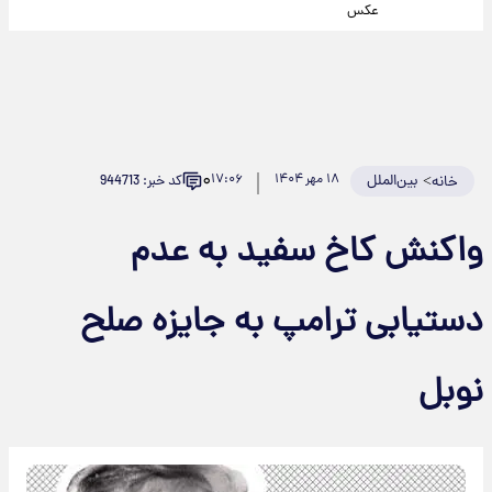
عکس
۰
>
بین‌الملل
۱۸ مهر ۱۴۰۴
۱۷:۰۶
کد خبر: 944713
خانه
واکنش کاخ سفید به عدم
دستیابی ترامپ به جایزه صلح
نوبل