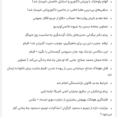
الهام پاوه‌نژاد با ورزش لاکچری و استایل خاصش خبرساز شد!
سلفی‌های پی‌درپی هلیا امامی در ماشین لاکچری‌اش خبرساز شد!
خط مقدم نابرابر روایت‌ها؛ مصائب دفاع از حریم افکار عمومی
تصاویر عمامه بستن به شیوه خاتمی/ویدیو
پیام دکتر بیگدلی، مدیرعامل بانک گردشگری به مناسبت روز خبرنگار
ترفند عجیب این زن برای ماهیگیری، موجب حیرت کاربران شد+ فیلم
این سکانس نزدیک بود جان سیروس گرجستانی را بگیرد + فیلم
خانه مجلل محمد صلاح، جایی که او مثل پادشاه زندگی می‌کند | تصاویر
قتل هولناک مداح سرشناس پس از ربوده شدن؛ فیلم جنایت برای خانواده ارسال
شد
شرایط جدید قانون بازنشستگی اعلام شد
پیام پزشکیان در سالروز بمباران اتمی آمریکا علیه ژاپن
افشاگری هولناک بهنوش بختیاری از تجارت موی اجساد + عکس
جزئیات تازه از ترمیم دستمزد کارگران / مذاکرات ترمیم دستمزد چه زمانی آغاز
می‌شود؟