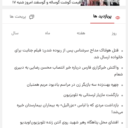
قیمت گوشت گوساله و گوسفند امروز شنبه ۱۷
مرداد ۱۴۰۵ +جدول
پربازدید ها
پربحث ها
۶ ساعت پیش
با قدرتمندترین و بادوام ترین تانک جهان آشنا
روز
هفته
ماه
سال
شوید+ فیلم
قتل هولناک مداح سرشناس پس از ربوده شدن؛ فیلم جنایت برای
۶ ساعت پیش
قیمت طلا ۱۸عیار امروز شنبه ۱۷ مرداد ۱۴۰۵
خانواده ارسال شد
+جدول
واکنش خبرگزاری فارس درباره خبر انتصاب محسن رضایی به دبیری
شعام
۷ ساعت پیش
قیمت محصولات ایران‌خودرو و سایپا امروز شنبه
چهره بهت‌زده سه بازیگر زن در مراسم یادبود مریم همتیان
۱۷ مرداد ۱۴۰۵
بازگشت مازیار لرستانی به تلویزیون
۲۰ ساعت پیش
بازداشت مردی که با لباس «عزرائیل» به بیماران بیمارستان خیره
یک پیش ‌بینی مهم برای قیمت دلار، طلا و سکه
می‌شد!
شنبه ۱۷ مرداد ۱۴۰۵
افشای محل پناهگاه‌ رهبر شهید روی آنتن زنده تلویزیون/ویدیو