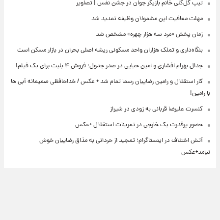
تیپ گل‌گلی خانم بازیگر جوان در جشن نفس | تصاویر
مهلت معافیت این مشمولان وظیفه تمدید شد
زمان پخش «مرد سه هزار چهره» مشخص شد
بنگاه‌داری و تملک هزاران واحد مسکونی ریشه اصلی بحران در بازار مسکن است
جدال بهرام افشاری و امین حیایی در صدر جدول؛ فروش ۴ بلیت برای یک فیلم!
کار استقلال و رامین رضاییان رسما تمام شد + عکس / خداحافظی صمیمانه آبی ها
با رامین!
کنسرت علیرضا قربانی به زودی در شیراز
حضور پرقدرت یک خارجی در تمرینات استقلال +عکس
آتش اختلاف در اینستاگرام؛ تمجید از حردانی به مذاق رضاییان خوش
نیامد+عکس