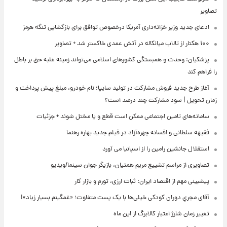
تصاویر
ادعای جدید وزیر خزانه‌داری آمریکا درخصوص توافق برای بازگشایی تنگه هرمز
۱۰۰ هکتار از تالاب میانکاله در آتش عمدی خاکستر شد + تصاویر
پزشکیان: وحدت و همبستگی کشورهای اسلامی می‌تواند زمینه غلبه حق بر باطل
را فراهم کند
آغاز طرح جدید فروش مشارکت در تولید سایپا؛ نام خودرو، مبلغ پیش پرداخت و
زمان تحویل | سود مشارکت چند درصد است؟
سامانه‌های تامین اجتماعی ممکن است قطع و یا مختل شوند + جزئیات
فقیهه سلطانی و افسانه چهره‌آزاد در فیلم جدید بهاره رهنما
استقلال جانشین رامین را از اسپانیا می آورد
تصاویری از مراسم تشییع مریم همتیان، بازیگر جوان سینما/ویدیو
پیشبینی مهم از اقتصاد ایران: ثبات ارزی، تورم و بازار کار
آقای مجریِ دوران کودکی خیلی‌ها با یک پست متفاوت؛ «غمگینم بسیار زیاد»!
تغییر زمان شارژ اعتبار کالابرگ از این ماه