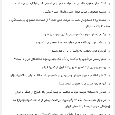
اشک های پائولو مالدینی در مراسم هم بازی قدیمی اش فرانکو بارزی + فیلم
پست مفهومی جدید پویا امینی وایرال شد + عکس
پشت پرده‌ مسدودی حساب شرکت ملی نفت / از ضمانت صندوق بازنشستگی تا
صف ۳ بانک طلبکار
یک پژوهش مهم درخصوص پروتئین مورد نیاز بدن
منتخب بهترین خانه های جهان به لحاظ معماری + تصاویر
قراردادهای نجومی به والیبال ایران هم رسید
سفر رسمی عراقچی به پاکستان / آیا یک رایزنی مهم منطقه‌ای در راه است؟
رونمایی چین از تاکسی های پرنده فوق لوکس+ فیلم
انتشار اطلاعیه مهم آموزش و پرورش در خصوص امتحانات نهایی دانش‌آموزان
این قانون سربازی به نفع بیرانوند شد!
تلاش ناامیدانه‌ دولت دونالد ترامپ در پیدا کردن راه خروج از جنگ با ایران
در چهار ماه نخست ۱۴۰۵ رقم خورد؛ پرداخت بیش از ۸ همت وام ازدواج به
زوج‌های جوان توسط بانک ملی ایران
سرنوشت عجیب این هتل بزرگ در ارمنستان که هرگز به بهره‌برداری نرسید +