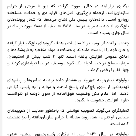
برکناری بولوارته در حالی صورت گرفت که پرو با موجی از جرایم
سازمان‌یافته، ازجمله باج‌گیری، قتل‌های قراردادی و حملات مسلحانه
روبه‌رو است. داده‌های پلیس ملی نشان می‌دهد که شمار پرونده‌های
باج‌گیری از چند صد مورد در سال ۲۰۱۷ به بیش از ۲۰۰۰ مورد در ماه در
سال جاری رسیده است.
چندین راننده اتوبوس در ۲ سال اخیر هدف گروه‌های باج‌گیر قرار گرفته
و جان خود را از دست داده‌اند و حملات با مواد منفجره به فروشگاه‌ها و
اماکن عمومی افزایش یافته است. تنها ۲ شب پیش از استیضاح،
مردان مسلح در حین اجرای یک گروه موسیقی در لیما تیراندازی کردند و
چهار نفر را زخمی کردند.
بولوارته پیش‌تر به شهروندان هشدار داده بود به تماس‌ها و پیام‌های
تهدیدآمیز از سوی باج‌گیران پاسخ ندهند و موارد را به پلیس گزارش
دهند. اما اعلام مکرر وضعیت فوق‌العاده از سوی دولت او نتوانست
جلوی افزایش خشونت را بگیرد.
تحلیلگران می‌گویند تصویب قوانینی که به‌منظور حمایت از هم‌پیمانان
سیاسی او تدوین شد، روند مقابله با جرایم سازمان‌یافته را نیز تضعیف
کرده است.
بولوارته در سال ۲۰۲۲ پس از برکناری رئیس‌جمهور پیشین «پدرو