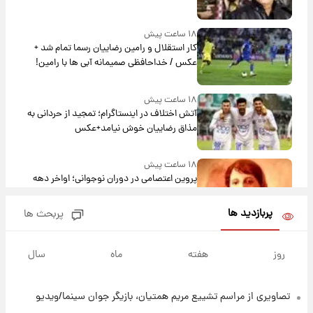
۱۸ ساعت پیش
کار استقلال و رامین رضاییان رسما تمام شد +
عکس / خداحافظی صمیمانه آبی ها با رامین!
۱۸ ساعت پیش
آتش اختلاف در اینستاگرام؛ تمجید از حردانی به
مذاق رضاییان خوش نیامد+عکس
۱۸ ساعت پیش
پروین اعتصامی در دوران نوجوانی؛ اواخر دهه
۱۲۹۰ شمسی
پربازدید ها
پربحث ها
۱۸ ساعت پیش
قدرت‌نمایی نظامی چین؛ بمب‌افکن حامل موشک
روز
هفته
ماه
سال
هسته‌ای در آسمان ظاهر شد
تصاویری از مراسم تشییع مریم همتیان، بازیگر جوان سینما/ویدیو
۱۹ ساعت پیش
رونالدو از گنجینه خودروهای لوکسش رونمایی