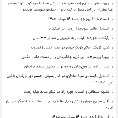
چهره خشن و انرژی زنانه سپیده خداوردی همه را میخکوب کرد؛ همسر
کرد
رضا عطاران در اجل معلق به تیم بانوان جنگجو پیوست!/ویدیو
۲۱ ساعت پیش
قیمت طلا امروز چهارشنبه ۱۴ مرداد ۱۴۰۵
قیمت دلار در بازار آزاد امروز چهارشنبه ۱۴ مرداد
استایل جالب سوپرمدل روس در اصفهان
۱۴۰۵/ نرخ‌ها ثابت ماند؟ +جدول
بازگشت چهره خاطره‌ساز به تلویزیون بعد از ۳۳ سال
۲۱ ساعت پیش
تیپ گل‌گلی خانم بازیگر جوان در جشن نفس | تصاویر
علی مطهری: اجرای کامل تفاهم‌نامه اسلام‌آباد،
پیروزی بزرگ‌تری برای ایران است
پوریا پورسرخ با این گریم جذابیتش را از دست داد + عکس
قابی از نیما شاهرخ‌شاهی و دو برادر مشهور سینمای ایران
۲۱ ساعت پیش
واکنش تند تاکر کارلسون به حمله آمریکا به
استایل تابستانی مینا مختاری در کنار پسرش؛ همسر بهرام رادان با این
مدرسه میناب؛ «باید سیلی محکمی به صورت
تیپ دیده شد!
ترامپ زد»
فقیهه سلطانی و افسانه چهره‌آزاد در فیلم جدید بهاره رهنما
۲۲ ساعت پیش
قیمت طلا و سکه امروز چهارشنبه ۱۴ مرداد
آقای مجریِ دوران کودکی خیلی‌ها با یک پست متفاوت؛ «غمگینم بسیار
۱۴۰۵/کاهش قیمت طلا و سکه
زیاد»!
فال حافظ چهارشنبه ۱۴ مرداد ماه ۱۴۰۵