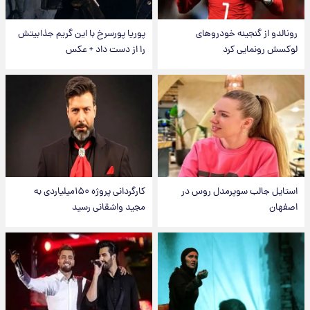
رونالدو از گنجینه خودروهای
پوریا پورسرخ با این گریم جذابیتش
لوکسش رونمایی کرد
را از دست داد + عکس
استایل جالب سوپرمدل روس در
کارگردانی پروژه ۱۵۰میلیاردی به
اصفهان
مجید واشقانی رسید