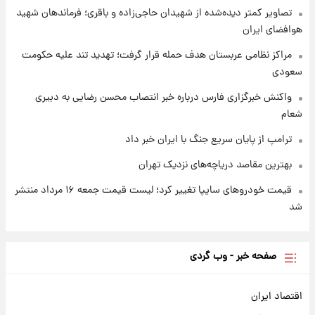
شارژ جدید کالابرگ برای سه دهک؛ جزئیات اعلام
تصاویر کمتر دیده‌شده از شهیدان حاجی‌زاده و باقری؛ فرماندهان شهید
شد
هوافضای ایران
مراکز نظامی عربستان هدف حمله قرار گرفت؛ تهدید تند علیه حکومت
سعودی
واکنش خبرگزاری فارس درباره خبر انتصاب محسن رضایی به دبیری
شعام
ترامپ از پایان سریع جنگ با ایران خبر داد
بهترین مقاصد دریاچه‌های نزدیک تهران
قیمت خودروهای سایپا تغییر کرد؛ لیست قیمت جمعه ۱۶ مرداد منتشر
شد
صفحه خبر - وب گردی
اقتصاد ایران