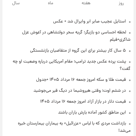
روز
هفته
ماه
سال
روزها پربارش‌تر خواهند بود؟
استایل عجیب صابر ابر وایرال شد + عکس
۱ روز پیش
شماره پیراهن خریدهای جدید پرسپولیس اعلام
لحظه احساسی دو بازیگر؛ گریه سحر دولتشاهی در آغوش غزل
شد؛ تیکدری، محبی و سرگیف با اعداد ویژه
شاکری+فیلم
۱ روز پیش
۵ سال کار بیشتر برای این گروه از متقاضیان بازنشستگی
جزئیات فعال‌سازی «کیف پول ایران» اعلام
پشت پرده عکس جدید ترامپ؛ مقام آمریکایی درباره وضعیت او چه
شد+فیلم
گفت؟
۱ روز پیش
قیمت طلا و سکه امروز جمعه ۱۶ مرداد ۱۴۰۵ +جدول
تغییر تند قیمت محصولات ایران‌خودرو و سایپا
امروز پنجشنبه ۱۵ مرداد ۱۴۰۵ +جدول
در ششم اوت؛ وقتی هیروشیما در دیگ قیر می‌جوشید
قیمت دلار در بازار آزاد امروز جمعه ۱۶ مرداد ۱۴۰۵
۱ روز پیش
این مناطق کشور آماده بارش باران باشند
قیمت طلا و سکه امروز پنجشنبه ۱۵ مرداد ۱۴۰۵
بازداشت مردی که با لباس «عزرائیل» به بیماران بیمارستان خیره
می‌شد!
۱ روز پیش