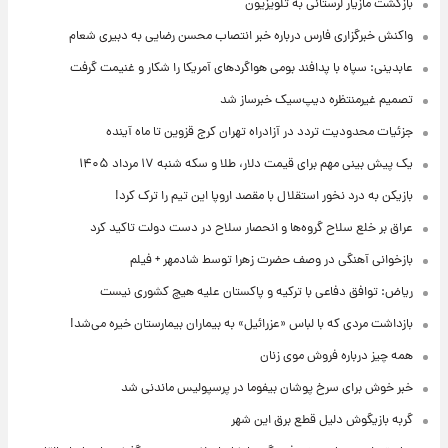
بازگشت مازیار لرستانی به تلویزیون
واکنش خبرگزاری فارس درباره خبر انتصاب محسن رضایی به دبیری شعام
عابدینی: سپاه با پدافند بومی هواگردهای آمریکا را شکار و غنیمت گرفت
تصمیم غیرمنتظره دیپ‌سیک خبرساز شد
جزئیات محدودیت تردد در آزادراه تهران کرج قزوین تا ماه آینده
یک پیش ‌بینی مهم برای قیمت دلار، طلا و سکه شنبه ۱۷ مرداد ۱۴۰۵
بازیکن به درد نخور استقلال با مقصد اروپا این تیم را ترک کرد!
عراق بر خلع سلاح گروه‌ها و انحصار سلاح در دست دولت تاکید کرد
بازخوانی آهنگی در وصف حضرت زهرا توسط شادمهر + فیلم
ریاض: توافق دفاعی با ترکیه و پاکستان علیه هیچ کشوری نیست
بازداشت مردی که با لباس «عزرائیل» به بیماران بیمارستان خیره می‌شد!
همه چیز درباره فروش موی زنان
خبر خوش برای سرخ پوشان بیفوما در پرسپولیس ماندنی شد
گربه بازیگوش دلیل قطع برق این شهر