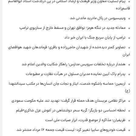
پیام تسلیت معاون وزیر فرهنگ و ارشاد اسلامی در پی درگذشت استاد ابوالقاسم
قاسم‌زاده
وینیسیوس در رئال مادرید ماندنی شد
معادله جدید در تنگه هرمز؛ توافق تهران و مسقط خارج از سناریوی ترامپ
ترامپ از پایان سریع جنگ با ایران خبر داد
تصاویر کمتر دیده‌شده از شهیدان حاجی‌زاده و باقری؛ فرماندهان شهید هوافضای
ایران
هشدار درباره تخلفات سرویس مدارس؛ راهکار شکایت والدین اعلام شد
پدرام پاک آیین نماینده مدیران مسئول در هیأت نظارت بر مطبوعات
اربعین؛ حماسه باشکوه خدمت، ایثار و نجات جان انسان‌ها در مکتب سیدالشهدا
(ع)
مراکز نظامی عربستان هدف حمله قرار گرفت؛ تهدید تند علیه حکومت سعودی
لحظه احساسی دو بازیگر؛ گریه سحر دولتشاهی در آغوش غزل شاکری+فیلم
ظریفیان: مذاکره از موضع قدرت، ابزار صیانت ملی است
قیمت خودروهای سایپا تغییر کرد؛ لیست قیمت جمعه ۱۶ مرداد منتشر شد