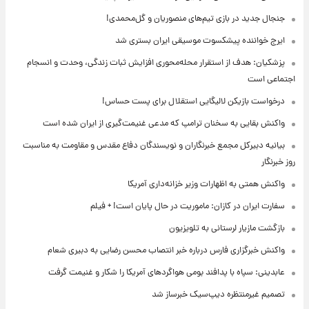
جنجال جدید در بازی تیم‌های منصوریان و گل‌محمدی!
ایرج خواننده پیشکسوت موسیقی ایران بستری شد
پزشکیان: هدف از استقرار محله‌محوری افزایش ثبات زندگی، وحدت و انسجام
اجتماعی است
درخواست بازیکن لالیگایی استقلال برای پست حساس!
واکنش بقایی به سخنان ترامپ که مدعی غنیمت‌گیری از ایران شده است
بیانیه دبیرکل مجمع خبرنگاران و نویسندگان دفاع مقدس و مقاومت به مناسبت
روز خبرنگار
واکنش همتی به اظهارات وزیر خزانه‌داری آمریکا
سفارت ایران در کازان: ماموریت در حال پایان است! + فیلم
بازگشت مازیار لرستانی به تلویزیون
واکنش خبرگزاری فارس درباره خبر انتصاب محسن رضایی به دبیری شعام
عابدینی: سپاه با پدافند بومی هواگردهای آمریکا را شکار و غنیمت گرفت
تصمیم غیرمنتظره دیپ‌سیک خبرساز شد