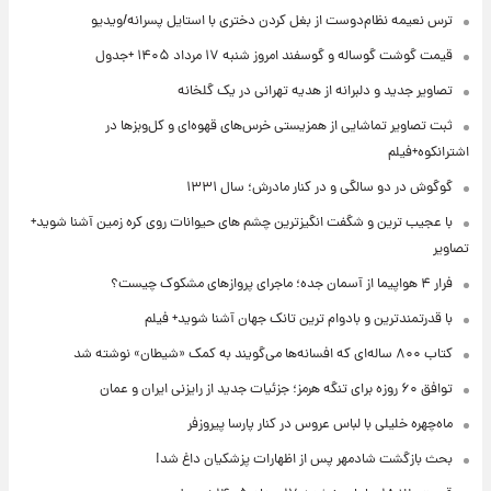
ترس نعیمه نظام‌دوست از بغل کردن دختری با استایل پسرانه/ویدیو
قیمت گوشت گوساله و گوسفند امروز شنبه ۱۷ مرداد ۱۴۰۵ +جدول
تصاویر جدید و دلبرانه از هدیه تهرانی در یک گلخانه
ثبت تصاویر تماشایی از همزیستی خرس‌های قهوه‌ای و کل‌وبزها در
اشترانکوه+فیلم
گوگوش در دو سالگی و در کنار مادرش؛ سال ۱۳۳۱
با عجیب ترین و شگفت انگیزترین چشم های حیوانات روی کره زمین آشنا شوید+
تصاویر
فرار ۴ هواپیما از آسمان جده؛ ماجرای پروازهای مشکوک چیست؟
با قدرتمندترین و بادوام ترین تانک جهان آشنا شوید+ فیلم
کتاب ۸۰۰ ساله‌ای که افسانه‌ها می‌گویند به کمک «شیطان» نوشته شد
توافق ۶۰ روزه برای تنگه هرمز؛ جزئیات جدید از رایزنی ایران و عمان
ماه‌چهره خلیلی با لباس عروس در کنار پارسا پیروزفر
بحث بازگشت شادمهر پس از اظهارات پزشکیان داغ شد!