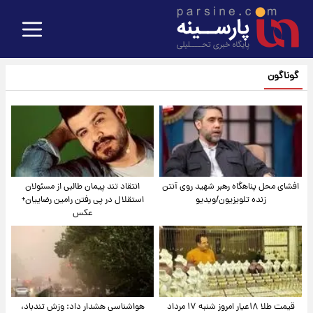
گوناگون
افشای محل پناهگاه‌ رهبر شهید روی آنتن
انتقاد تند پیمان طالبی از مسئولان
زنده تلویزیون/ویدیو
استقلال در پی رفتن رامین رضاییان+
عکس
قیمت طلا ۱۸عیار امروز شنبه ۱۷ مرداد
هواشناسی هشدار داد: وزش تندباد،