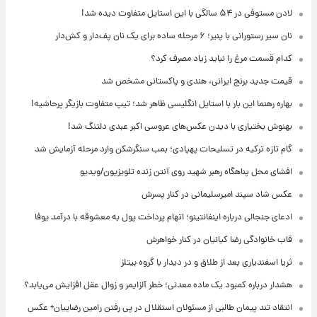
لادن مستوفی در ۵۴ سالگی با این استایل متفاوت دیده شد!
نان سیر رستورانی با پنیر؛ ۶ مرحله ساده برای یک نان پف‌دار و کش‌دار
کدام قسمت مرغ را نباید زیاد مصرف کرد؟
قیمت جدید برنج ایرانی، هندی و پاکستانی مشخص شد
بهاره رهنما این بار با استایل انگلیسی ظاهر شد؛ تیپ متفاوت بازیگر پرحاشیه!
بهنوش بختیاری با دیدن عکس‌های عروسی اکبر عبدی دلتنگ شد!
گام تازه ترکیه در تسلیحات پهپادی؛ بمب سنگرشکن وارد مرحله آزمایش شد
افشای محل پناهگاه‌ رهبر شهید روی آنتن زنده تلویزیون/ویدیو
عکس شاد سپند امیرسلیمانی در کنار پسرش
ادعای جنجالی درباره اینفانتینو؛ اتهام پرداخت پول به معشوقه با درآمد یوفا
قاب خانوادگی رضا کیانیان در کنار خواهرش
ثریا اسفندیاری بعد از طلاق و در دیدار با گروه بیتلز
هشدار درباره کمبود یک ماده معدنی؛ خطر آلزایمر و زوال عقل افزایش می‌یابد؟
انتقاد تند پیمان طالبی از مسئولان استقلال در پی رفتن رامین رضاییان+ عکس