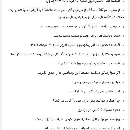
قیمت طلا ۱۸عیار امروز شنبه ۱۷ مرداد ۱۴۰۵ +جدول
از سقوط در QS تا حذف از تایمز، وقتی سیاست دانشگاه را قربانی می‌کند/ روایت
حذف دانشگاه‌های ایران از رتبه‌بندی‌های جهانی
چهره بهت‌زده سه بازیگر زن در مراسم یادبود مریم همتیان
سحر دولتشاهی با این ویدئو بیشتر محبوب شد
قیمت محصولات ایران‌خودرو و سایپا امروز شنبه ۱۷ مرداد ۱۴۰۵
سوخو-۳۰ با مخزن سوخت ۹.۶ تنی؛ جنگنده‌ای با بُرد خیره‌کننده ۳۰۰۰ کیلومتر
قیمت بیت‌کوین و اتریوم امروز شنبه ۱۷ مرداد
اگر تنها زندگی میکنید مصرف این ویتامین ها را جدی بگیرید
بهترین منابع مصرف ویتامین سی
این علائم یعنی کبدتان در خطر است
چرا هنگام خواب، مغز انرژی خود را خالی می‌کند؟
نحوه مصرف کافئین در بارداری
روزنامه عبری: توافق مکه به هیچ عنوان علیه اسرائیل نیست
احتمال دست داشتن اسرائیل در مشکلات اخیر اسپانیا