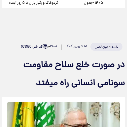
۱۴۰۵ +جدول
گردوخاک و رگبار باران تا ۵ روز آینده
۰
>
بین‌الملل
۱۵ شهریور ۱۴۰۴
۲۱:۰۱
کد خبر: 939990
خانه
در صورت خلع سلاح مقاومت
سونامی انسانی راه میفتد