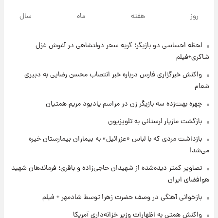
۱۷ ساعت پیش
یک پیش ‌بینی مهم برای قیمت دلار، طلا و سکه
روز
هفته
ماه
سال
شنبه ۱۷ مرداد ۱۴۰۵
لحظه احساسی دو بازیگر؛ گریه سحر دولتشاهی در آغوش غزل
۱۷ ساعت پیش
بازیکن به درد نخور استقلال با مقصد اروپا این
شاکری+فیلم
تیم را ترک کرد!
واکنش خبرگزاری فارس درباره خبر انتصاب محسن رضایی به دبیری
شعام
۲۲ ساعت پیش
تصاویر کمتر دیده‌شده از شهیدان حاجی‌زاده و
چهره بهت‌زده سه بازیگر زن در مراسم یادبود مریم همتیان
باقری؛ فرماندهان شهید هوافضای ایران
بازگشت مازیار لرستانی به تلویزیون
۱ روز پیش
بازداشت مردی که با لباس «عزرائیل» به بیماران بیمارستان خیره
قیمت خودروهای سایپا تغییر کرد؛ لیست قیمت
می‌شد!
جمعه ۱۶ مرداد منتشر شد
تصاویر کمتر دیده‌شده از شهیدان حاجی‌زاده و باقری؛ فرماندهان شهید
هوافضای ایران
۱ روز پیش
جدول قیمت ایران‌خودرو امروز جمعه ۱۶ مرداد؛
بازخوانی آهنگی در وصف حضرت زهرا توسط شادمهر + فیلم
قیمت‌ها تغییر کرد
واکنش همتی به اظهارات وزیر خزانه‌داری آمریکا