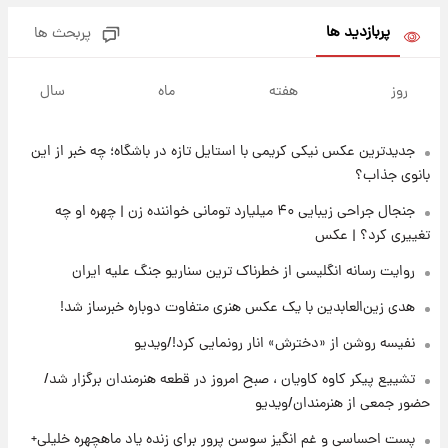
جدول
پربازدید ها
پربحث ها
۱۴ ساعت پیش
تصاویر شگفت‌انگیز از اهرام باستانی سودان در
روز
هفته
ماه
سال
دل صحرا + عکس
جدیدترین عکس نیکی کریمی با استایل تازه در باشگاه؛ چه خبر از این
۱۷ ساعت پیش
زمان برگزاری دربی ۱۰۷ اعلام شد؟
بانوی جذاب؟
جنجال جراحی زیبایی ۴۰ میلیارد تومانی خواننده زن | چهره او چه
تغییری کرد؟ | عکس
۱۸ ساعت پیش
خبر انتصاب جدید محسن رضایی حذف شد +
روایت رسانه انگلیسی از خطرناک ترین سناریو جنگ علیه ایران
جزئیات
هدی زین‌العابدین با یک عکس هنری متفاوت دوباره خبرساز شد!
۱۹ ساعت پیش
نفیسه روشن از «دخترش» انار رونمایی کرد!/ویدیو
پست جدید محسن رضایی در شورای عالی امنیت
ملی
تشییع پیکر کاوه کاویان ، صبح امروز در قطعه هنرمندان برگزار شد/
حضور جمعی از هنرمندان/ویدیو
۲۳ ساعت پیش
پست احساسی و غم انگیز سوسن پرور برای زنده یاد ماهچهره خلیلی+