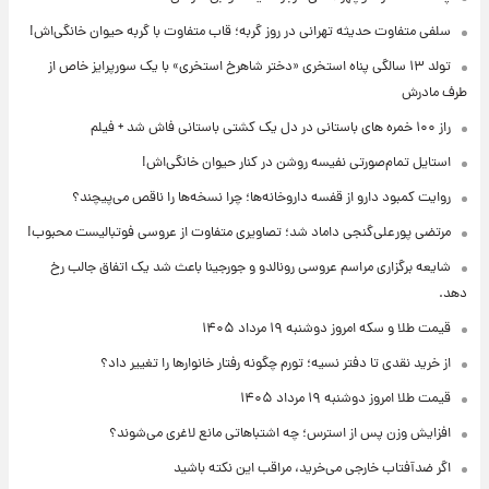
سلفی متفاوت حدیثه تهرانی در روز گربه؛ قاب متفاوت با گربه حیوان خانگی‌اش!
تولد ۱۳ سالگی پناه استخری «دختر شاهرخ استخری» با یک سورپرایز خاص از
طرف مادرش
راز ۱۰۰ خمره های باستانی در دل یک کشتی باستانی فاش شد + فیلم
استایل تمام‌صورتی نفیسه روشن در کنار حیوان خانگی‌اش!
روایت کمبود دارو از قفسه داروخانه‌ها؛ چرا نسخه‌ها را ناقص می‌پیچند؟
مرتضی پورعلی‌گنجی داماد شد؛ تصاویری متفاوت از عروسی فوتبالیست محبوب!
شایعه برگزاری مراسم عروسی رونالدو و جورجینا باعث شد یک اتفاق جالب رخ
دهد.
قیمت طلا و سکه امروز دوشنبه ۱۹ مرداد ۱۴۰۵
از خرید نقدی تا دفتر نسیه؛ تورم چگونه رفتار خانوارها را تغییر داد؟
قیمت طلا امروز دوشنبه ۱۹ مرداد ۱۴۰۵
افزایش وزن پس از استرس؛ چه اشتباهاتی مانع لاغری می‌شوند؟
اگر ضدآفتاب خارجی می‌خرید، مراقب این نکته باشید