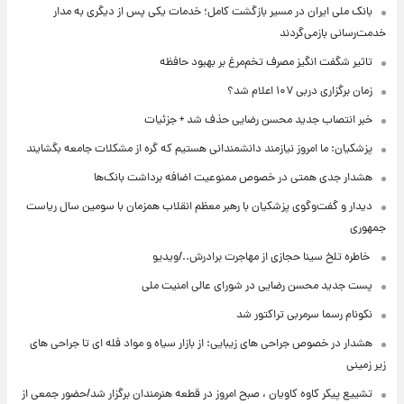
بانک ملی ایران در مسیر بازگشت کامل؛ خدمات یکی پس از دیگری به مدار
خدمت‌رسانی بازمی‌گردند
تاثیر شگفت انگیز مصرف تخم‌مرغ بر بهبود حافظه
زمان برگزاری دربی ۱۰۷ اعلام شد؟
خبر انتصاب جدید محسن رضایی حذف شد + جزئیات
پزشکیان: ما امروز نیازمند دانشمندانی هستیم که گره از مشکلات جامعه بگشایند
هشدار جدی همتی در خصوص ممنوعیت اضافه ‌برداشت بانک‌ها
دیدار و گفت‌وگوی پزشکیان با رهبر معظم انقلاب همزمان با سومین سال ریاست
جمهوری
⁨ خاطره تلخ سینا حجازی از مهاجرت برادرش../ویدیو
پست جدید محسن رضایی در شورای عالی امنیت ملی
نکونام رسما سرمربی تراکتور شد
هشدار در خصوص جراحی های زیبایی: از بازار سیاه و مواد فله ای تا جراحی های
زیر زمینی
تشییع پیکر کاوه کاویان ، صبح امروز در قطعه هنرمندان برگزار شد/حضور جمعی از