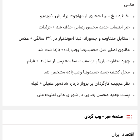
آتش‌سوزی در لوناپارک شیراز؛ آخرین وضعیت
عکس
خزندگان خطرناک پس از حادثه
⁨ خاطره تلخ سینا حجازی از مهاجرت برادرش../ویدیو
۱ روز پیش
خبر انتصاب جدید محسن رضایی حذف شد + جزئیات
خواستگار ۵۰ساله شاهدخت لئونور بازداشت شد
استایل متفاوت و جسورانه تینا آخوندتبار در ۳۹ سالگی + عکس
مظنون اصلی قتل «حمیدرضا رجب‌زاده» بازداشت شد
چهره متفاوت بازیگر «وضعیت سفید» پس از سال‌ها + فیلم
محل کشف جسد حمیدرضا رجب‌زاده مشخص شد
نظر عجیب کارگردان پر پرواز درباره شادمهر عقیلی + فیلم
پست جدید محسن رضایی در شورای عالی امنیت ملی
صفحه خبر - وب گردی
اقتصاد ایران