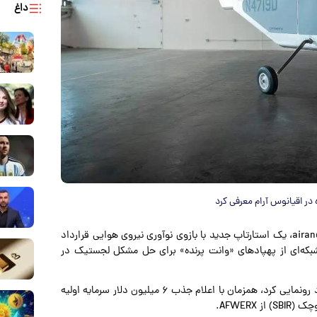
داغ
در اقیانوس آرام معرفی کرد
و به نقل از airandspaceforces، یک استارتاپ جدید با بازوی نوآوری نیروی هوایی قرارداد
شبکه‌ای از پهپادهای «وانت پرنده» برای حل مشکل لجستیک در
شرکت Grid Aero در تاریخ ۱۸ اوت از پهپاد «Lifter Lite» خود رونمایی کرد، همزمان با اعلام جذب ۶ میلیون دلار سرمایه اولیه
AFWERX.