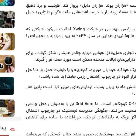
ر دوبوا، مدیرعامل Grid Aero، Lifter Lite قرار است «هزاران پوند، هزاران مایل» پرواز کند. ظرفیت و برد دقیق
ممکن است متغیر باشد، اما هدف این است که بتواند بین ۱۰۰۰ تا ۸۰۰۰ پوند بار را در مسافت‌هایی مانند «گوام تا ژاپن» حمل
دوبوا در حوزه باربری خودران بیگانه نیست؛ او پیش‌تر به‌عنوان رئیس مهندسی در شرکت Xwing فعالیت می‌کرد، شرکتی که
هواپیمای تغییر یافته Cessna بدون سرنشین را در تمرین Agile Flag نیروی هوایی در سال ۲۰۲۴ به پرواز درآورد و تجهیزات را
سش از ذی‌نفعان نظامی و تجاری حمل‌ونقل هوایی درباره چالش‌هایشان شکل گرفت. برای
رایی‌های ایالات متحده ممکن است مورد حمله قرار گیرند.
ک هواگرد خودران دوربرد، کم‌هزینه و با ظرفیت حمل بار بالا حل
ار انبوه در چارچوب [اشتغال رزمی چابک] بنا شده باشد.»
د شش ماه به پایان رسید. آزمایش‌های زمینی قرار است پاییز آغاز
.»
در مقایسه با ظرفیت ۳۵۰۰۰ پوندی هواپیمای C-130، Lifter Lite کوچک‌تر است. اما Grid Aero آن را به‌عنوان راه‌حل چالشی
ش صحبت می‌کنند: چگونگی مدیریت لجستیک در چارچوب اشتغال
کز بزرگ به پایگاه‌های کوچک، دورافتاده یا ساده برای کاهش
پربا
 به افزایش برد موشک‌های چین و تعدد جزایر کوچکی که می‌توانند