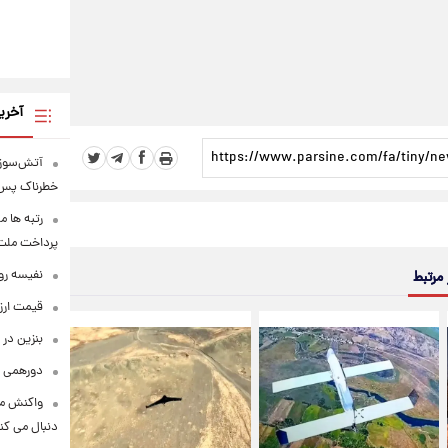
آخری
آتش‌سوزی
خطرناک پس 
رتبه ها م
پرداخت ملت ف
نفیسه روش
 مرتبط
قیمت ارزهای 
بنزین در 
دورهمی ب
واکنش مع
دنبال می کن