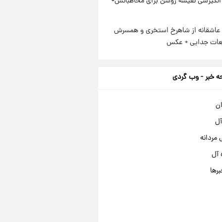
انگیزشی نفیسه روشن برای مخاطبانش+
عاشقانه از شاهرخ استخری و همسرش
عات جدایی + عکس
 خبر - وب گردی
ان
آل
مردانه
 آل
برها