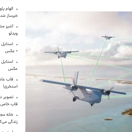
الهام پا
خبرساز شد!
آشپز مشه
ویدئو
استایل 
+ عکس
عکس
قاب عاش
استخری!
تصویر دی
قاب خاص 
خانه مجل
زندگی می‌کن