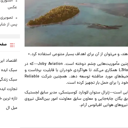
استوری 
عکس
تصویری 
پس از شای
صفحه
ند، و می‌توان از آن برای اهداف بسیار متنوعی استفاده کرد.»
اقتصاد ایر
Grid Aero تنها شرکتی نیست که به هواگردهای کوچک برای چنین مأموریت‌هایی چشم دوخته است. Joby Aviation—که در
ژوئن ۲۰۲۴ شرکت Xwing را خریداری کرد—اعلام کرده با L3Harris همکاری می‌کند تا هواگردی خودران با قابلیت برخاست و
سبک ایده 
فرود عمودی برای مأموریت‌های دفاعی مانند لجستیک در محیط‌های مورد مناقشه توسعه دهد. همچنین شرکت Reliable
سبک زندگی 
تجارت ایده
نشسته نیروی هوایی است—ژنرال ستوان لئونارد کوسینسکی، مدیر سابق لجستیک
تازه ترین خ
ق یگان جابه‌جایی و معاون سابق معاونت امور بین‌الملل نیروی
نیروهای هوایی اقیانوس آرام.
مبل ال