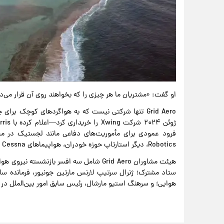
او گفت: «مشتریان ما هر چیزی را که بخواهند روی آن قرار می‌ده
Robotics، دیگر استارتاپ حوزه خودران، هواپیماهای Cessna خود را برای حمل بار تجهیز کرده است.
هیئت مشاوران Grid Aero شامل سه افسر باز
ستاد مشترک؛ ژنرال سرتیپ لارنس مارتین جونیور، فرمانده ساب
هوایی؛ و سرهنگ استیو مارشال، رئیس سابق امور بین‌الملل در 