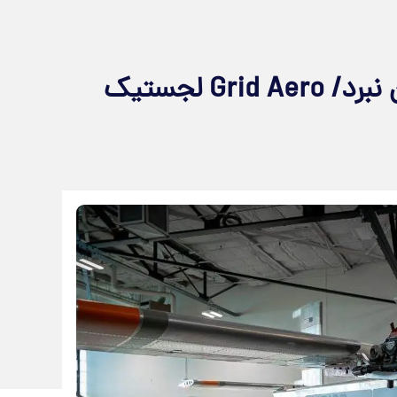
ورود وانت‌های پرنده به میدان نبرد/ Grid Aero لجستیک