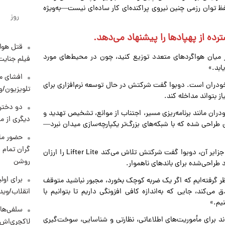
 توان رزمی چنین نیروی پراکنده‌ای کار ساده‌ای نیست—به‌ویژه
روز
قتل هول
ر میان هواگردهای متعدد توزیع کنید، چون در محیط‌های مورد
فیلم جنایت
ابد.»
افشای مح
ی خودران است. دوبوا گفت شرکتش در حال توسعه نرم‌افزاری برای
تلویزیون/و
 بتواند مداخله کند.
دو دختر 
ران مانند برنامه‌ریزی مسیر، اجتناب از موانع، تشخیص تهدید و
دیگری از م
م»، و اشاره کرد که فناوری خودران Grid Aero طوری طراحی شده که با شبکه‌های بزرگ‌تر یکپارچه‌سازی میدان نبرد—
حضور ماز
گران تمام ش
با توجه به وسعت اقیانوس آرام و زیرساخت محدود بسیاری از جزایر آن، دوبوا گفت شرکتش تلاش می‌کند Lifter Lite را ارزان
روشن
د طراحی‌شده برای باندهای ناهموار.
برای اولی
نظر گرفته‌ایم که اگر یک ضربه کوچک بخورد، مجبور نباشید متوقف
‌کند، جایی که به‌اندازه کافی افزونگی داریم تا بتوانیم با
انقلاب/وید
نیم.»
سلفی‌های
‌تواند برای مأموریت‌های اطلاعاتی، نظارتی و شناسایی، سوخت‌گیری
لاکچری‌اش 