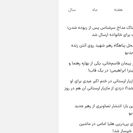
۲۰ ساعت پیش
هفته
ماه
سال
لحظه برخورد رعد و برق به
ساختمان مرکز تجارت جهانی در
آمریکا + فیلم
ناک مداح سرشناس پس از ربوده شدن؛
۲۱ ساعت پیش
 برای خانواده ارسال شد
برای اولین بار؛ انتشار تصاویری از
رهبر جدید انقلاب/ویدیو
ل پناهگاه‌ رهبر شهید روی آنتن زنده
یدیو
۲۱ ساعت پیش
تصاویر عمامه بستن به شیوه
پیمان قاسم‌خانی، یکی از بهاره رهنما و
خاتمی/ویدیو
یترا ابراهیمی؛ در یک قاب!
یار لرستانی در ختم اکبر عبدی برای او
د!/ دزدی از مازیار لرستانی آن هم در روز
ن بار؛ انتشار تصاویری از رهبر جدید
یو
 پی‌درپی هلیا امامی در ماشین
خبرساز شد!