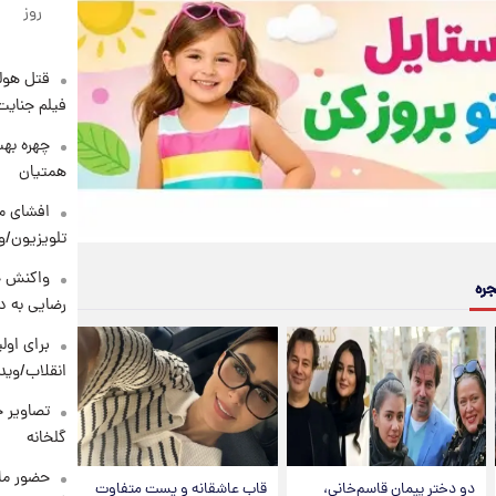
روز
قتل هول
فیلم جنایت
چهره بهت
همتیان
افشای مح
تلویزیون/و
واکنش خ
جره
رضایی به د
برای اولی
انقلاب/وید
تصاویر ج
گلخانه
حضور ماز
دو دختر پیمان قاسم‌خانی،
قاب عاشقانه و پست متفاوت