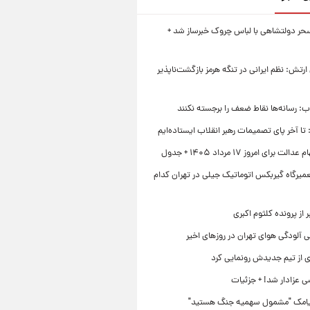
حر دولتشاهی با لباس چروک خبرساز شد +
تش: نظم ایرانی در تنگه هرمز بازگشت‌ناپذیر
اب: رسانه‌ها نقاط ضعف را برجسته نکنند
تا آخر پای تصمیمات رهبر انقلاب ایستاده‌ایم
 برای امروز ۱۷ مرداد ۱۴۰۵ + جدول
میرگاه گیربکس اتوماتیک جیلی در تهران کدام
 از پرونده کلثوم اکبری
 آلودگی هوای تهران در روزهای اخیر
ی از تیم جدیدش رونمایی کرد
ی عزادار شد! + جزئیات
یامک "مشمول سهمیه جنگ هستید"