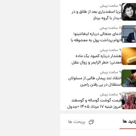
۹ ساعت پیش
ثریا اسفندیاری بعد از طلاق و در
دیدار با گروه بیتلز
۸ ساعت پیش
ادعای جنجالی درباره اینفانتینو؛
اتهام پرداخت پول به معشوقه با
درآمد یوفا
۹ ساعت پیش
هشدار درباره کمبود یک ماده
معدنی؛ خطر آلزایمر و زوال عقل
افزایش می‌یابد؟
۹ ساعت پیش
انتقاد تند پیمان طالبی از مسئولان
استقلال در پی رفتن رامین
رضاییان+ عکس
۹ ساعت پیش
قیمت گوشت گوساله و گوسفند
امروز شنبه ۱۷ مرداد ۱۴۰۵ +جدول
۱۰ ساعت پیش
زدید ها
پربحث ها
با قدرتمندترین و بادوام ترین
تانک جهان آشنا شوید+ فیلم