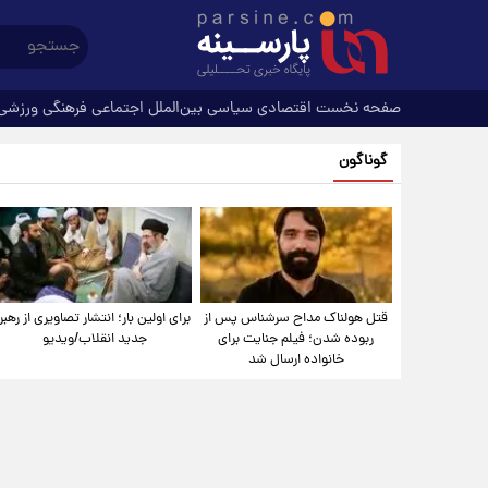
صفحه نخست
اقتصادی
سیاسی
بین‌الملل
اجتماعی
فرهنگی
ورزشی
گوناگون
قتل هولناک مداح سرشناس پس از
برای اولین بار؛ انتشار تصاویری از رهبر
ربوده شدن؛ فیلم جنایت برای
جدید انقلاب/ویدیو
خانواده ارسال شد