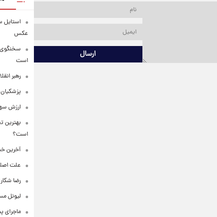
استایل س
عکس
سخنگوی ار
ارسال
است
رهبر انقل
پزشکیان: 
ارزش سهام عدالت
بهترین تع
است؟
آخرین خبر
علت اصلی
رضا شکار
لیونل مس
ماجرای پ