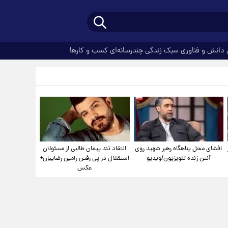
دانش و فناوری
سبک زندگی
چندرسانه‌ای
کسب و کارها
افشای محل پناهگاه‌ رهبر شهید روی
انتقاد تند پیمان طالبی از مسئولان
آنتن زنده تلویزیون/ویدیو
استقلال در پی رفتن رامین رضاییان+
عکس