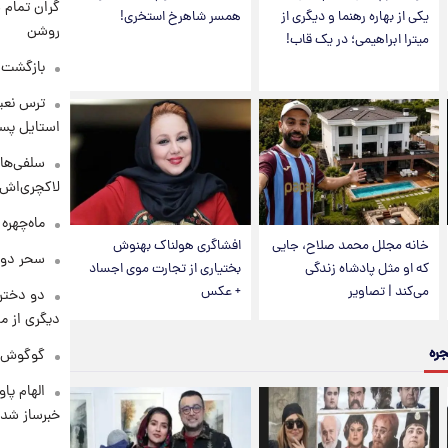
گران تمام ش
یکی از بهاره رهنما و دیگری از
همسر شاهرخ استخری!
روشن
میترا ابراهیمی؛ در یک قاب!
بازگشت م
ترس نعیم
استایل پسر
سلفی‌های
لاکچری‌اش 
ماه‌چهره
خانه مجلل محمد صلاح، جایی
افشاگری هولناک بهنوش
سحر دول
که او مثل پادشاه زندگی
بختیاری از تجارت موی اجساد
می‌کند | تصاویر
+ عکس
دو دختر 
دیگری از م
جره
گوگوش در
الهام پا
خبرساز شد!