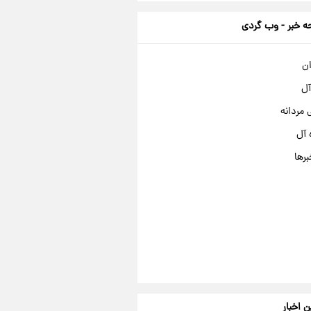
 خبر - وب گردی
ان
آل
مردانه
 آل
برها
ن اخبار