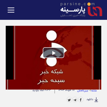
Play
Video
حجم ویدیو: 1.87M
|
مدت زمان ویدیو: 00:01:11
>
بین‌الملل
۱۷ خرداد ۱۴۰۴
۱۹:۴۳
خانه
132 بازدید
دانلود