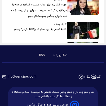
چهره خشن و انرژی زنانه سپیده خداوردی همه را
میخکوب کرد؛ همسر رضا عطاران در اجل معلق به
تیم بانوان جنگجو پیوست!/ویدیو
۲ روز پیش
کنایه قیصر به ابی: سکوت بزدلانه کردی/ ویدئو
۳ روز پیش
برگزاری موکب ها در تورنتو کانادا در شب اربعین در
تماس با ما
RSS
نزدیکی مسجد امام مهدی/ ویدئو
۳ روز پیش
استقبال شیخ نعیم قاسم از تفاهم ایران و آمریکا/
ویدیو
info@parsine.com
گپ
تلگرام
۳ روز پیش
پزشکیان: استعفا نخواهم داد
تمام حقوق مادی و معنوی این سایت متعلق به پارسینه است و استفاده
از مطالب با ذکر منبع بلامانع است.
طراحی سایت خبری و خبرگزاری آسام
۴ روز پیش