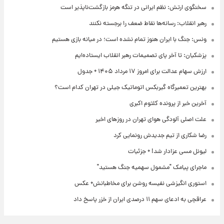
سخنگوی ارتش: نظم ایرانی در تنگه هرمز بازگشت‌ناپذیر است
رهبر انقلاب: رسانه‌ها نقاط ضعف را برجسته نکنند
ونس: جنگ با ایران هنوز تمام نشده است؛ در میانه بازی هستیم
پزشکیان: تا آخر پای تصمیمات رهبر انقلاب ایستاده‌ایم
ارزش سهام عدالت برای امروز ۱۷ مرداد ۱۴۰۵ + جدول
بهترین تعمیرگاه گیربکس اتوماتیک جیلی در تهران کدام است؟
آخرین خبر از پرونده کلثوم اکبری
علت اصلی آلودگی هوای تهران در روزهای اخیر
رضا شکاری از تیم جدیدش رونمایی کرد
لیونل مسی عزادار شد! + جزئیات
ماجرای پیامک "مشمول سهمیه جنگ هستید"
استوری انگیزشی نفیسه روشن برای مخاطبانش+ عکس
عراقچی به ادعای سهم ۱۱ درصدی ایران از خزر پاسخ داد