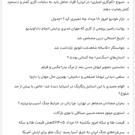
شیوع «کم‌کاری اجباری» در ایران/ افراد شاغل باید به ساعات کاری کمتر و دستمزد
کمتر رضایت دهند
بازار خودرو امروز ۱۸ مرداد چه تغییری کرد؟ +جدول
روایت رامین پرچمی از کاری که مهران مدیری برایش انجام داد/ویدیو
تاریخ احتمالی دربی مشخص شد
خواستگار ۵۰ساله شاهدخت لئونور بازداشت شد
انسان‌های «سگ‌سر» چه کسانی بودند؟
نخستین تصویر لیونل مسی بعد از مرگ پدر+عکس و فیلم
سلفی دیدنی نیوشا ضیغمی و دخترش؛ بهترین حال جهان را دارم!
الهام حمیدی با این استایل رنگارنگ در اسپانیا دیده شد؛ خاص یا بیش از حد
شلوغ؟
بحران معتادان متجاهر در تهران؛ چرا زنان در شرایط جنگ آسیب‌پذیرترند؟
استوری مرموز محمدحسین میثاقی با موی بازکات
قیمت طلا و سکه امروز یکشنبه ۱۸ مرداد ۱۴۰۵/کاهش قیمت طلا و سکه
پس‌لرزه‌های جنگ ایران به شرق آسیا رسید؛ زنگ خطر برای ارتش آمریکا