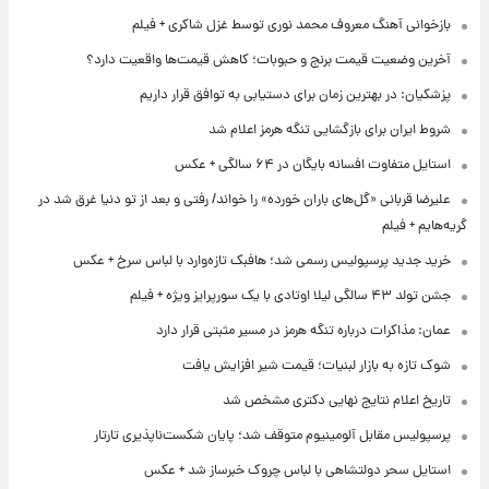
بازخوانی آهنگ معروف محمد نوری توسط غزل شاکری + فیلم
آخرین وضعیت قیمت برنج و حبوبات؛ کاهش قیمت‌ها واقعیت دارد؟
پزشکیان: در بهترین زمان برای دستیابی به توافق قرار داریم
شروط ایران برای بازگشایی تنگه هرمز اعلام شد
استایل متفاوت افسانه بایگان در ۶۴ سالگی + عکس
علیرضا قربانی «گل‌های باران خورده» را خواند/ رفتی و بعد از تو دنیا غرق شد در
گریه‌هایم + فیلم
خرید جدید پرسپولیس رسمی شد؛ هافبک تازه‌وارد با لباس سرخ + عکس
جشن تولد ۴۳ سالگی لیلا اوتادی با یک سورپرایز ویژه + فیلم
عمان: مذاکرات درباره تنگه هرمز در مسیر مثبتی قرار دارد
شوک تازه به بازار لبنیات؛ قیمت شیر افزایش یافت
تاریخ اعلام نتایج نهایی دکتری مشخص شد
پرسپولیس مقابل آلومینیوم متوقف شد؛ پایان شکست‌ناپذیری تارتار
استایل سحر دولتشاهی با لباس چروک خبرساز شد + عکس