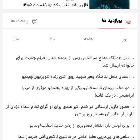
فال روزانه واقعی یکشنبه ۱۸ مرداد ۱۴۰۵
پربازدید ها
پربحث ها
۱۶ ساعت پیش
ارزش سهام عدالت برای امروز ۱۷ مرداد ۱۴۰۵ +
روز
هفته
ماه
سال
جدول
قتل هولناک مداح سرشناس پس از ربوده شدن؛ فیلم جنایت برای
۱۷ ساعت پیش
لیونل مسی عزادار شد! + جزئیات
خانواده ارسال شد
افشای محل پناهگاه‌ رهبر شهید روی آنتن زنده تلویزیون/ویدیو
۲۰ ساعت پیش
دو دختر پیمان قاسم‌خانی، یکی از بهاره رهنما و دیگری از میترا
لحظه برخورد رعد و برق به ساختمان مرکز تجارت
ابراهیمی؛ در یک قاب!
جهانی در آمریکا + فیلم
حضور مازیار لرستانی در ختم اکبر عبدی برای او گران تمام شد!/ دزدی از
مازیار لرستانی آن هم در روز روشن
۲۰ ساعت پیش
برای اولین بار؛ انتشار تصاویری از رهبر جدید
برای اولین بار؛ انتشار تصاویری از رهبر جدید انقلاب/ویدیو
انقلاب/ویدیو
سلفی‌های پی‌درپی هلیا امامی در ماشین لاکچری‌اش خبرساز شد!