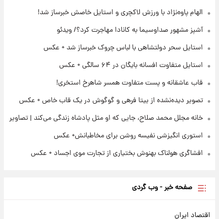
۲۱ ساعت پیش
الهام پاوه‌نژاد با ورزش لاکچری و استایل خاصش خبرساز شد!
تصاویر عمامه بستن به شیوه خاتمی/ویدیو
آشپز مشهور صداوسیما به کانادا مهاجرت کرد؟/ ویدئو
استایل سحر دولتشاهی با لباس چروک خبرساز شد + عکس
۲۳ ساعت پیش
افشای محل پناهگاه‌ رهبر شهید روی آنتن زنده
استایل متفاوت افسانه بایگان در ۶۴ سالگی + عکس
تلویزیون/ویدیو
قاب عاشقانه و پست متفاوت همسر شاهرخ استخری!
تصویر دیده‌نشده از بیتا فرهی و گوگوش در یک قاب خاص + عکس
خانه مجلل محمد صلاح، جایی که او مثل پادشاه زندگی می‌کند | تصاویر
استوری انگیزشی نفیسه روشن برای مخاطبانش+ عکس
افشاگری هولناک بهنوش بختیاری از تجارت موی اجساد + عکس
صفحه خبر - وب گردی
اقتصاد ایران