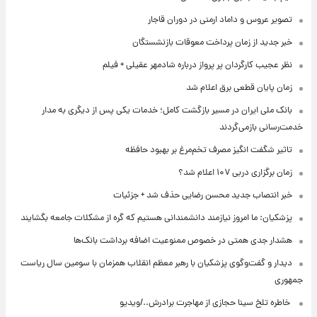
تصویر عروس و داماد ارمنی در دوران قاجار
خبر جدید از زمان پرداخت معوقات بازنشستگان
نظر عجیب کارگردان پر پرواز درباره شادمهر عقیلی + فیلم
زمان پایان قطعی برق اعلام شد
بانک ملی ایران در مسیر بازگشت کامل؛ خدمات یکی پس از دیگری به مدار
خدمت‌رسانی بازمی‌گردند
تاثیر شگفت انگیز مصرف تخم‌مرغ بر بهبود حافظه
زمان برگزاری دربی ۱۰۷ اعلام شد؟
خبر انتصاب جدید محسن رضایی حذف شد + جزئیات
پزشکیان: ما امروز نیازمند دانشمندانی هستیم که گره از مشکلات جامعه بگشایند
هشدار جدی همتی در خصوص ممنوعیت اضافه ‌برداشت بانک‌ها
دیدار و گفت‌وگوی پزشکیان با رهبر معظم انقلاب همزمان با سومین سال ریاست
جمهوری
⁨ خاطره تلخ سینا حجازی از مهاجرت برادرش../ویدیو