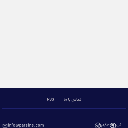
تماس با ما
RSS
info@parsine.com
گپ
تلگرام