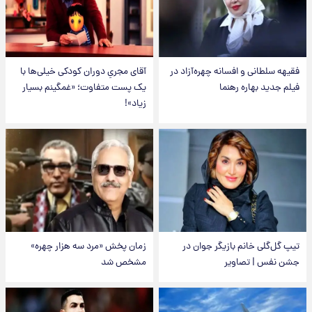
فقیهه سلطانی و افسانه چهره‌آزاد در
آقای مجریِ دوران کودکی خیلی‌ها با
فیلم جدید بهاره رهنما
یک پست متفاوت؛ «غمگینم بسیار
زیاد»!
تیپ گل‌گلی خانم بازیگر جوان در
زمان پخش «مرد سه هزار چهره»
جشن نفس | تصاویر
مشخص شد