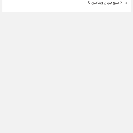
۶ منبع پنهان ویتامین C