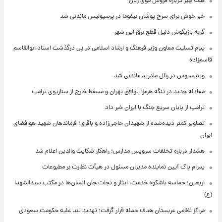
همه چیز درباره فروش موی زنان
خبر خوش برای سرخ پوشان بیفوما در پرسپولیس ماندنی شد
گربه بازیگوش دلیل قطع برق این شهر
پیام تسلیت معاون وزیر فرهنگ و ارشاد اسلامی در پی درگذشت استاد ابوالقاسم
قاسم‌زاده
وینیسیوس در رئال مادرید ماندنی شد
معادله جدید در تنگه هرمز؛ توافق تهران و مسقط خارج از سناریوی ترامپ
ترامپ از پایان سریع جنگ با ایران خبر داد
تصاویر کمتر دیده‌شده از شهیدان حاجی‌زاده و باقری؛ فرماندهان شهید هوافضای
ایران
هشدار درباره تخلفات سرویس مدارس؛ راهکار شکایت والدین اعلام شد
پدرام پاک آیین نماینده مدیران مسئول در هیأت نظارت بر مطبوعات
اربعین؛ حماسه باشکوه خدمت، ایثار و نجات جان انسان‌ها در مکتب سیدالشهدا
(ع)
مراکز نظامی عربستان هدف حمله قرار گرفت؛ تهدید تند علیه حکومت سعودی