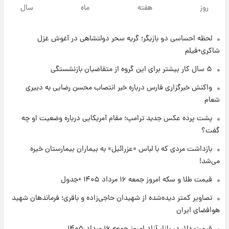
پیش‌بینی بارش‌های گسترده با ورود ال‌نینو؛ کدام
روز
هفته
ماه
سال
روزها پربارش‌تر خواهند بود؟
لحظه احساسی دو بازیگر؛ گریه سحر دولتشاهی در آغوش غزل
۱ روز پیش
شماره پیراهن خریدهای جدید پرسپولیس اعلام
شاکری+فیلم
شد؛ تیکدری، محبی و سرگیف با اعداد ویژه
۵ سال کار بیشتر برای این گروه از متقاضیان بازنشستگی
۱ روز پیش
واکنش خبرگزاری فارس درباره خبر انتصاب محسن رضایی به دبیری
جزئیات فعال‌سازی «کیف پول ایران» اعلام
شعام
شد+فیلم
پشت پرده عکس جدید ترامپ؛ مقام آمریکایی درباره وضعیت او چه
گفت؟
۱ روز پیش
تغییر تند قیمت محصولات ایران‌خودرو و سایپا
بازداشت مردی که با لباس «عزرائیل» به بیماران بیمارستان خیره
امروز پنجشنبه ۱۵ مرداد ۱۴۰۵ +جدول
می‌شد!
قیمت طلا و سکه امروز جمعه ۱۶ مرداد ۱۴۰۵ +جدول
۱ روز پیش
قیمت طلا و سکه امروز پنجشنبه ۱۵ مرداد ۱۴۰۵
تصاویر کمتر دیده‌شده از شهیدان حاجی‌زاده و باقری؛ فرماندهان شهید
هوافضای ایران