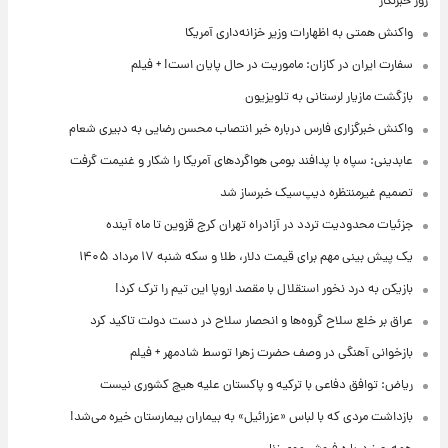
روز خبرنگار
واکنش همتی به اظهارات وزیر خزانه‌داری آمریکا
سفارت ایران در کازان: ماموریت در حال پایان است! + فیلم
بازگشت مازیار لرستانی به تلویزیون
واکنش خبرگزاری فارس درباره خبر انتصاب محسن رضایی به دبیری شعام
عابدینی: سپاه با پدافند بومی هواگردهای آمریکا را شکار و غنیمت گرفت
تصمیم غیرمنتظره دیپ‌سیک خبرساز شد
جزئیات محدودیت تردد در آزادراه تهران کرج قزوین تا ماه آینده
یک پیش ‌بینی مهم برای قیمت دلار، طلا و سکه شنبه ۱۷ مرداد ۱۴۰۵
بازیکن به درد نخور استقلال با مقصد اروپا این تیم را ترک کرد!
عراق بر خلع سلاح گروه‌ها و انحصار سلاح در دست دولت تاکید کرد
بازخوانی آهنگی در وصف حضرت زهرا توسط شادمهر + فیلم
ریاض: توافق دفاعی با ترکیه و پاکستان علیه هیچ کشوری نیست
بازداشت مردی که با لباس «عزرائیل» به بیماران بیمارستان خیره می‌شد!