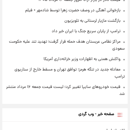
قیمت دلار در بازار آزاد امروز جمعه ۱۶ مرداد ۱۴۰۵
۱ روز پیش
شارژ جدید کالابرگ برای سه دهک؛ جزئیات اعلام
بازخوانی آهنگی در وصف حضرت زهرا توسط شادمهر + فیلم
شد
بازگشت مازیار لرستانی به تلویزیون
ترامپ از پایان سریع جنگ با ایران خبر داد
مراکز نظامی عربستان هدف حمله قرار گرفت؛ تهدید تند علیه حکومت
سعودی
واکنش همتی به اظهارات وزیر خزانه‌داری آمریکا
معادله جدید در تنگه هرمز؛ توافق تهران و مسقط خارج از سناریوی
ترامپ
قیمت خودروهای سایپا تغییر کرد؛ لیست قیمت جمعه ۱۶ مرداد منتشر
شد
صفحه خبر - وب گردی