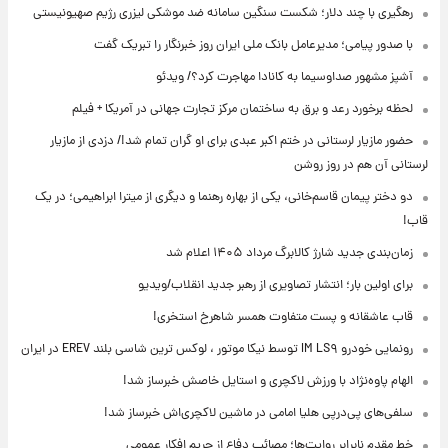
رهگیری با چند دلار؛ شکست سنگین سامانه ضد موشکی لیزری رژیم صهیونیستی
با صدور پیامی؛ مدیرعامل بانک ملی ایران روز خبرنگار را تبریک گفت
آشپز مشهور صداوسیما به کانادا مهاجرت کرد؟/ ویدئو
لحظه برخورد رعد و برق به ساختمان مرکز تجارت جهانی در آمریکا + فیلم
حضور مازیار لرستانی در ختم اکبر عبدی برای او گران تمام شد!/ دزدی از مازیار
لرستانی آن هم در روز روشن
دو دختر پیمان قاسم‌خانی، یکی از بهاره رهنما و دیگری از میترا ابراهیمی؛ در یک
قاب!
زمان‌بندی جدید شارژ کالابرگ مرداد ۱۴۰۵ اعلام شد
برای اولین بار؛ انتشار تصاویری از رهبر جدید انقلاب/ویدیو
قاب عاشقانه و پست متفاوت همسر شاهرخ استخری!
رونمایی خودرو IM LS۹ توسط نیکا موتور ، لوکس ترین شاسی بلند EREV در ایران
الهام پاوه‌نژاد با ورزش لاکچری و استایل خاصش خبرساز شد!
سلفی‌های پی‌درپی هلیا امامی در ماشین لاکچری‌اش خبرساز شد!
خط مقدم نابرابر روایت‌ها؛ مصائب دفاع از حریم افکار عمومی