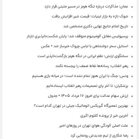
عمان: مذاکرات درباره تنگه هرمز در مسیر مثبتی قرار دارد
شوک تازه به بازار لبنیات؛ قیمت شیر افزایش یافت
تاریخ اعلام نتایج نهایی دکتری مشخص شد
پرسپولیس مقابل آلومینیوم متوقف شد؛ پایان شکست‌ناپذیری تارتار
استایل سحر دولتشاهی با لباس چروک خبرساز شد + عکس
سخنگوی ارتش: نظم ایرانی در تنگه هرمز بازگشت‌ناپذیر است
رهبر انقلاب: رسانه‌ها نقاط ضعف را برجسته نکنند
ونس: جنگ با ایران هنوز تمام نشده است؛ در میانه بازی هستیم
پزشکیان: تا آخر پای تصمیمات رهبر انقلاب ایستاده‌ایم
ارزش سهام عدالت برای امروز ۱۷ مرداد ۱۴۰۵ + جدول
بهترین تعمیرگاه گیربکس اتوماتیک جیلی در تهران کدام است؟
آخرین خبر از پرونده کلثوم اکبری
علت اصلی آلودگی هوای تهران در روزهای اخیر
رضا شکاری از تیم جدیدش رونمایی کرد