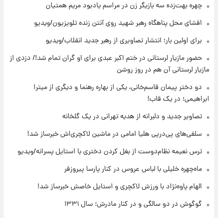
چهره بهت‌زده سه بازیگر زن در مراسم یادبود مریم همتیان
۱۳ ساعت پیش
افشای محل پناهگاه‌ رهبر شهید روی آنتن زنده تلویزیون/ویدیو
قیمت گوشت گوساله و گوسفند امروز شنبه ۱۷
برای اولین بار؛ انتشار تصاویری از رهبر جدید انقلاب/ویدیو
مرداد ۱۴۰۵ +جدول
حضور مازیار لرستانی در ختم اکبر عبدی برای او گران تمام شد!/ دزدی از
۱۳ ساعت پیش
مازیار لرستانی آن هم در روز روشن
با قدرتمندترین و بادوام ترین تانک جهان آشنا
شوید+ فیلم
دو دختر پیمان قاسم‌خانی، یکی از بهاره رهنما و دیگری از میترا
ابراهیمی؛ در یک قاب!
۱۴ ساعت پیش
تصاویر جدید و دلبرانه از هدیه تهرانی در یک گلخانه
قیمت طلا ۱۸عیار امروز شنبه ۱۷ مرداد ۱۴۰۵
+جدول
سلفی‌های پی‌درپی هلیا امامی در ماشین لاکچری‌اش خبرساز شد!
ترس نعیمه نظام‌دوست از بغل کردن دختری با استایل پسرانه/ویدیو
۱۴ ساعت پیش
قیمت محصولات ایران‌خودرو و سایپا امروز شنبه
ماه‌چهره خلیلی با لباس عروس در کنار پارسا پیروزفر
۱۷ مرداد ۱۴۰۵
الهام پاوه‌نژاد با ورزش لاکچری و استایل خاصش خبرساز شد!
گوگوش در دو سالگی و در کنار مادرش؛ سال ۱۳۳۱