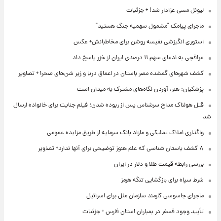
لیونل مسی عزادار شد! + جزئیات
ماجرای پیامک "مشمول سهمیه جنگ هستید"
استوری انگیزشی نفیسه روشن برای مخاطبانش+ عکس
عراقچی به ادعای سهم ۱۱ درصدی ایران از خزر پاسخ داد
کشف شهرهای گمشده مصر باستان در اعماق دریا و زیر شن‌های صحرا + تصاویر
پزشکیان: هنر، آوردن نگاه‌های مشترک به میدان است
قتل هولناک مداح سرشناس پس از ربوده شدن؛ فیلم جنایت برای خانواده ارسال
شد
واگذاری املاک تملیکی و مازاد بانک سرمایه از طریق مزایده عمومی
۸ کشف باستان شناسی که علم هنوز توضیحی برای آنها ندارد+ تصاویر
بررسی رابطه قیمت طلا و دلار در ایران
شرط سپاه برای بازگشایی تنگه هرمز
ماجرای جاسوسی کارمند سازمان ملل برای اسرائیل
تأیید وجود فسفر در بمباران استان فارس + جزئیات