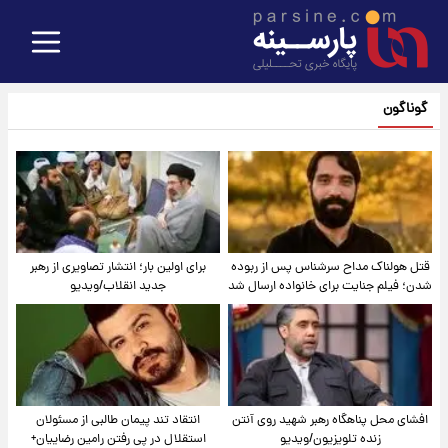
گوناگون
قتل هولناک مداح سرشناس پس از ربوده
برای اولین بار؛ انتشار تصاویری از رهبر
شدن؛ فیلم جنایت برای خانواده ارسال شد
جدید انقلاب/ویدیو
افشای محل پناهگاه‌ رهبر شهید روی آنتن
انتقاد تند پیمان طالبی از مسئولان
زنده تلویزیون/ویدیو
استقلال در پی رفتن رامین رضاییان+