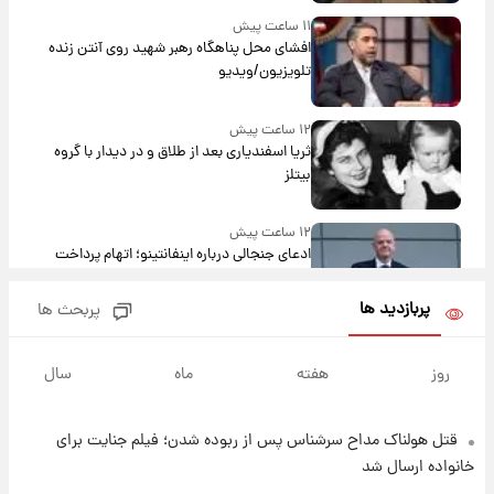
۱۱ ساعت پیش
افشای محل پناهگاه‌ رهبر شهید روی آنتن زنده
تلویزیون/ویدیو
۱۲ ساعت پیش
ثریا اسفندیاری بعد از طلاق و در دیدار با گروه
بیتلز
۱۲ ساعت پیش
ادعای جنجالی درباره اینفانتینو؛ اتهام پرداخت
پول به معشوقه با درآمد یوفا
پربازدید ها
پربحث ها
۱۲ ساعت پیش
هشدار درباره کمبود یک ماده معدنی؛ خطر
روز
هفته
ماه
سال
آلزایمر و زوال عقل افزایش می‌یابد؟
قتل هولناک مداح سرشناس پس از ربوده شدن؛ فیلم جنایت برای
۱۳ ساعت پیش
انتقاد تند پیمان طالبی از مسئولان استقلال در
خانواده ارسال شد
پی رفتن رامین رضاییان+ عکس