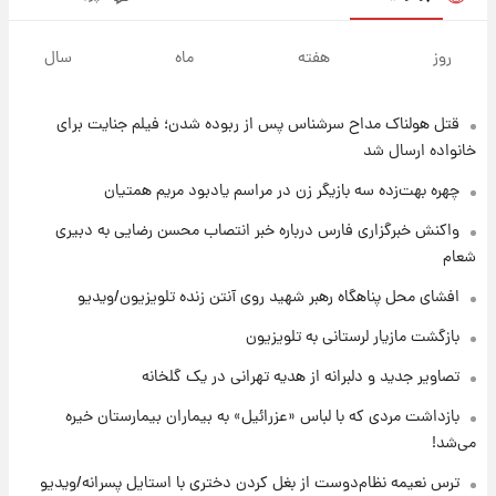
۷ ساعت پیش
قیمت گوشت گوساله و گوسفند امروز شنبه ۱۷
روز
هفته
ماه
سال
مرداد ۱۴۰۵ +جدول
قتل هولناک مداح سرشناس پس از ربوده شدن؛ فیلم جنایت برای
۷ ساعت پیش
با قدرتمندترین و بادوام ترین تانک جهان آشنا
خانواده ارسال شد
شوید+ فیلم
چهره بهت‌زده سه بازیگر زن در مراسم یادبود مریم همتیان
۸ ساعت پیش
واکنش خبرگزاری فارس درباره خبر انتصاب محسن رضایی به دبیری
قیمت طلا ۱۸عیار امروز شنبه ۱۷ مرداد ۱۴۰۵
شعام
+جدول
افشای محل پناهگاه‌ رهبر شهید روی آنتن زنده تلویزیون/ویدیو
۸ ساعت پیش
بازگشت مازیار لرستانی به تلویزیون
قیمت محصولات ایران‌خودرو و سایپا امروز شنبه
۱۷ مرداد ۱۴۰۵
تصاویر جدید و دلبرانه از هدیه تهرانی در یک گلخانه
بازداشت مردی که با لباس «عزرائیل» به بیماران بیمارستان خیره
۲۲ ساعت پیش
می‌شد!
یک پیش ‌بینی مهم برای قیمت دلار، طلا و سکه
شنبه ۱۷ مرداد ۱۴۰۵
ترس نعیمه نظام‌دوست از بغل کردن دختری با استایل پسرانه/ویدیو