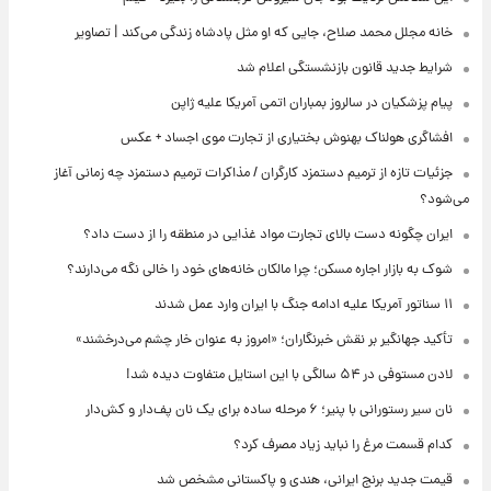
خانه مجلل محمد صلاح، جایی که او مثل پادشاه زندگی می‌کند | تصاویر
شرایط جدید قانون بازنشستگی اعلام شد
پیام پزشکیان در سالروز بمباران اتمی آمریکا علیه ژاپن
افشاگری هولناک بهنوش بختیاری از تجارت موی اجساد + عکس
جزئیات تازه از ترمیم دستمزد کارگران / مذاکرات ترمیم دستمزد چه زمانی آغاز
می‌شود؟
ایران چگونه دست بالای تجارت مواد غذایی در منطقه را از دست داد؟
شوک به بازار اجاره مسکن؛ چرا مالکان خانه‌های خود را خالی نگه می‌دارند؟
۱۱ سناتور آمریکا علیه ادامه جنگ با ایران وارد عمل شدند
تأکید جهانگیر بر نقش خبرنگاران؛ «امروز به عنوان خار چشم می‌درخشند»
لادن مستوفی در ۵۴ سالگی با این استایل متفاوت دیده شد!
نان سیر رستورانی با پنیر؛ ۶ مرحله ساده برای یک نان پف‌دار و کش‌دار
کدام قسمت مرغ را نباید زیاد مصرف کرد؟
قیمت جدید برنج ایرانی، هندی و پاکستانی مشخص شد