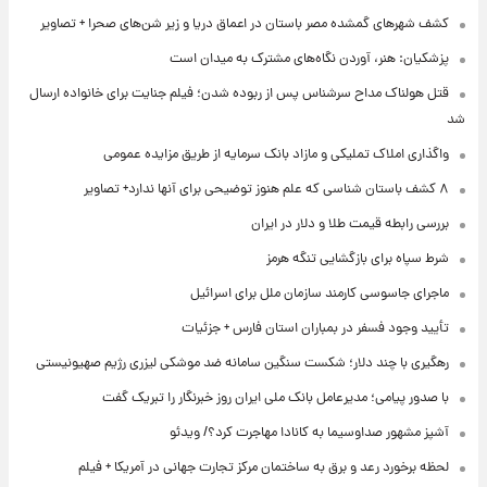
کشف شهرهای گمشده مصر باستان در اعماق دریا و زیر شن‌های صحرا + تصاویر
پزشکیان: هنر، آوردن نگاه‌های مشترک به میدان است
قتل هولناک مداح سرشناس پس از ربوده شدن؛ فیلم جنایت برای خانواده ارسال
شد
واگذاری املاک تملیکی و مازاد بانک سرمایه از طریق مزایده عمومی
۸ کشف باستان شناسی که علم هنوز توضیحی برای آنها ندارد+ تصاویر
بررسی رابطه قیمت طلا و دلار در ایران
شرط سپاه برای بازگشایی تنگه هرمز
ماجرای جاسوسی کارمند سازمان ملل برای اسرائیل
تأیید وجود فسفر در بمباران استان فارس + جزئیات
رهگیری با چند دلار؛ شکست سنگین سامانه ضد موشکی لیزری رژیم صهیونیستی
با صدور پیامی؛ مدیرعامل بانک ملی ایران روز خبرنگار را تبریک گفت
آشپز مشهور صداوسیما به کانادا مهاجرت کرد؟/ ویدئو
لحظه برخورد رعد و برق به ساختمان مرکز تجارت جهانی در آمریکا + فیلم