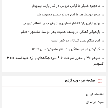
ماه‌چهره خلیلی با لباس عروس در کنار پارسا پیروزفر
۲۲ ساعت پیش
بازیکن به درد نخور استقلال با مقصد اروپا این
سحر دولتشاهی با این ویدئو بیشتر محبوب شد
تیم را ترک کرد!
برای اولین بار؛ انتشار تصاویری از رهبر جدید انقلاب/ویدیو
بازخوانی آهنگی در وصف حضرت زهرا توسط شادمهر + فیلم
این علائم یعنی کبدتان در خطر است
گوگوش در دو سالگی و در کنار مادرش؛ سال ۱۳۳۱
سوخو-۳۰ با مخزن سوخت ۹.۶ تنی؛ جنگنده‌ای با بُرد خیره‌کننده ۳۰۰۰
کیلومتر
صفحه خبر - وب گردی
اقتصاد ایران
سبک ایده آل