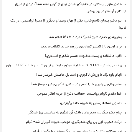
حضور مازیار لرستانی در ختم اکبر عبدی برای او گران تمام شد!/ دزدی از مازیار
لرستانی آن هم در روز روشن
دو دختر پیمان قاسم‌خانی، یکی از بهاره رهنما و دیگری از میترا ابراهیمی؛ در یک
قاب!
زمان‌بندی جدید شارژ کالابرگ مرداد ۱۴۰۵ اعلام شد
برای اولین بار؛ انتشار تصاویری از رهبر جدید انقلاب/ویدیو
قاب عاشقانه و پست متفاوت همسر شاهرخ استخری!
رونمایی خودرو IM LS۹ توسط نیکا موتور ، لوکس ترین شاسی بلند EREV در ایران
الهام پاوه‌نژاد با ورزش لاکچری و استایل خاصش خبرساز شد!
سلفی‌های پی‌درپی هلیا امامی در ماشین لاکچری‌اش خبرساز شد!
خط مقدم نابرابر روایت‌ها؛ مصائب دفاع از حریم افکار عمومی
تصاویر عمامه بستن به شیوه خاتمی/ویدیو
پیام دکتر بیگدلی، مدیرعامل بانک گردشگری به مناسبت روز خبرنگار
ترفند عجیب این زن برای ماهیگیری، موجب حیرت کاربران شد+ فیلم
این سکانس نزدیک بود جان سیروس گرجستانی را بگیرد + فیلم