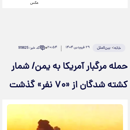
عکس
۰
>
بین‌الملل
۲۹ فروردین ۱۴۰۴
۲۰:۵۴
کد خبر: 919625
خانه
حمله مرگبار آمریکا به یمن/ شمار
کشته شدگان از «۷۰ نفر» گذشت