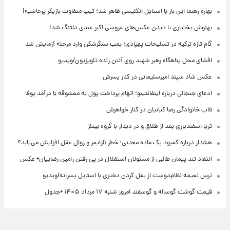
بهاره رهنما این بار با استایل انگلیسی ظاهر شد؛ تیپ متفاوت بازیگر پرحاشیه!
بهنوش بختیاری با دیدن عکس‌های عروسی اکبر عبدی دلتنگ شد!
گام تازه ترکیه در تسلیحات پهپادی؛ بمب سنگرشکن وارد مرحله آزمایش شد
افشای محل پناهگاه‌ رهبر شهید روی آنتن زنده تلویزیون/ویدیو
عکس شاد سپند امیرسلیمانی در کنار پسرش
ادعای جنجالی درباره اینفانتینو؛ اتهام پرداخت پول به معشوقه با درآمد یوفا
قاب خانوادگی رضا کیانیان در کنار خواهرش
ثریا اسفندیاری بعد از طلاق و در دیدار با گروه بیتلز
هشدار درباره کمبود یک ماده معدنی؛ خطر آلزایمر و زوال عقل افزایش می‌یابد؟
انتقاد تند پیمان طالبی از مسئولان استقلال در پی رفتن رامین رضاییان+ عکس
ترس نعیمه نظام‌دوست از بغل کردن دختری با استایل پسرانه/ویدیو
قیمت گوشت گوساله و گوسفند امروز شنبه ۱۷ مرداد ۱۴۰۵ +جدول