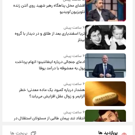
افشای محل پناهگاه‌ رهبر شهید روی آنتن زنده
تلویزیون/ویدیو
۶ ساعت پیش
ثریا اسفندیاری بعد از طلاق و در دیدار با گروه
بیتلز
۶ ساعت پیش
ادعای جنجالی درباره اینفانتینو؛ اتهام پرداخت
پول به معشوقه با درآمد یوفا
۶ ساعت پیش
هشدار درباره کمبود یک ماده معدنی؛ خطر
آلزایمر و زوال عقل افزایش می‌یابد؟
۶ ساعت پیش
انتقاد تند پیمان طالبی از مسئولان استقلال در
پی رفتن رامین رضاییان+ عکس
پربازدید ها
پربحث ها