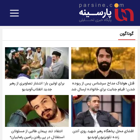
گوناگون
قتل هولناک مداح سرشناس پس از ربوده
برای اولین بار؛ انتشار تصاویری از رهبر
شدن؛ فیلم جنایت برای خانواده ارسال شد
جدید انقلاب/ویدیو
افشای محل پناهگاه‌ رهبر شهید روی آنتن
انتقاد تند پیمان طالبی از مسئولان
زنده تلویزیون/ویدیو
استقلال در پی رفتن رامین رضاییان+