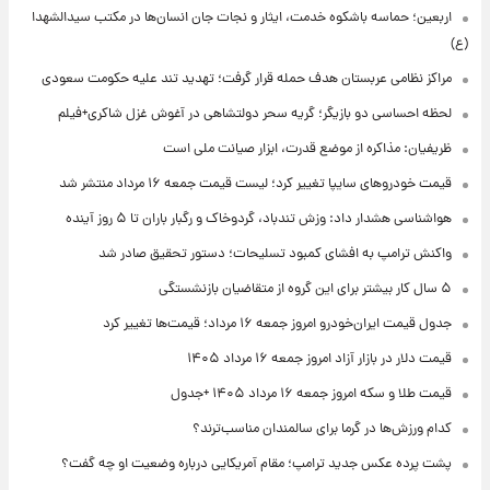
اربعین؛ حماسه باشکوه خدمت، ایثار و نجات جان انسان‌ها در مکتب سیدالشهدا
(ع)
مراکز نظامی عربستان هدف حمله قرار گرفت؛ تهدید تند علیه حکومت سعودی
لحظه احساسی دو بازیگر؛ گریه سحر دولتشاهی در آغوش غزل شاکری+فیلم
ظریفیان: مذاکره از موضع قدرت، ابزار صیانت ملی است
قیمت خودروهای سایپا تغییر کرد؛ لیست قیمت جمعه ۱۶ مرداد منتشر شد
هواشناسی هشدار داد: وزش تندباد، گردوخاک و رگبار باران تا ۵ روز آینده
واکنش ترامپ به افشای کمبود تسلیحات؛ دستور تحقیق صادر شد
۵ سال کار بیشتر برای این گروه از متقاضیان بازنشستگی
جدول قیمت ایران‌خودرو امروز جمعه ۱۶ مرداد؛ قیمت‌ها تغییر کرد
قیمت دلار در بازار آزاد امروز جمعه ۱۶ مرداد ۱۴۰۵
قیمت طلا و سکه امروز جمعه ۱۶ مرداد ۱۴۰۵ +جدول
کدام ورزش‌ها در گرما برای سالمندان مناسب‌ترند؟
پشت پرده عکس جدید ترامپ؛ مقام آمریکایی درباره وضعیت او چه گفت؟