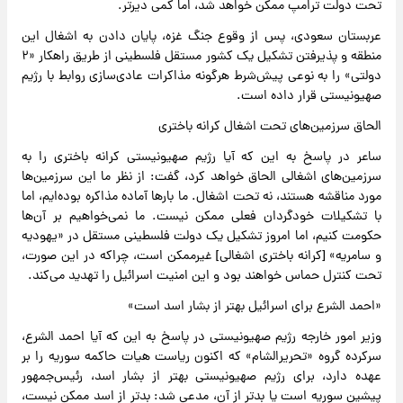
تحت دولت ترامپ ممکن خواهد شد، اما کمی دیرتر.
عربستان سعودی، پس از وقوع جنگ غزه، پایان دادن به اشغال این
منطقه و پذیرفتن تشکیل یک کشور مستقل فلسطینی از طریق راهکار «۲
دولتی» را به نوعی پیش‌شرط هرگونه مذاکرات عادی‌سازی روابط با رژیم
صهیونیستی قرار داده است.
الحاق سرزمین‌های تحت اشغال کرانه باختری
ساعر در پاسخ به این که آیا رژیم صهیونیستی کرانه باختری را به
سرزمین‌های اشغالی الحاق خواهد کرد، گفت: از نظر ما این سرزمین‌ها
مورد مناقشه هستند، نه تحت اشغال. ما بارها آماده مذاکره بوده‌ایم، اما
با تشکیلات خودگردان فعلی ممکن نیست. ما نمی‌خواهیم بر آن‌ها
حکومت کنیم، اما امروز تشکیل یک دولت فلسطینی مستقل در «یهودیه
و سامریه» [کرانه باختری اشغالی] غیرممکن است، چراکه در این صورت،
تحت کنترل حماس خواهند بود و این امنیت اسرائیل را تهدید می‌کند.
«احمد الشرع برای اسرائیل بهتر از بشار اسد است»
وزیر امور خارجه رژیم صهیونیستی در پاسخ به این که آیا احمد الشرع،
سرکرده گروه «تحریرالشام» که اکنون ریاست هیات حاکمه سوریه را بر
عهده دارد، برای رژیم صهیونیستی بهتر از بشار اسد، رئیس‌جمهور
پیشین سوریه است یا بدتر از آن، مدعی شد: بدتر از اسد ممکن نیست،