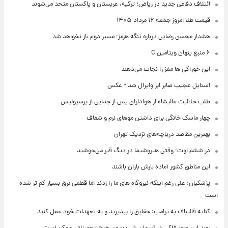
ائتلاف دفاعی جدید در ریاض؛ ترکیه، عربستان و پاکستان متحد می‌شوند
قیمت طلا امروز جمعه ۱۶ مرداد ۱۴۰۵
هشدار محسن رضایی درباره تنگه هرمز؛ مسیر دوم باز نخواهد شد
۶ منبع پنهان ویتامین C
این خوراکی ها مغز را نجات می‌دهند
استایل عجیب صابر ابر وایرال شد + عکس
طلب حلالیت عالیشاه از هواداران پس از جدایی از پرسپولیس
چهار ماسک خانگی برای داشتن موهای نرم و شفاف
بهترین مقاصد دریاچه‌های نزدیک تهران
در ششم اوت؛ وقتی هیروشیما در دیگ قیر می‌جوشید
این مناطق کشور آماده بارش باران باشند
پزشکیان: علی رغم اینکه نیروگاه های ما را زدند اما قطعی برق بسیار کم تر شده
است
کنایه قالیباف به ترامپ: حقایق را بپذیرید و به تعهدات خود عمل کنید