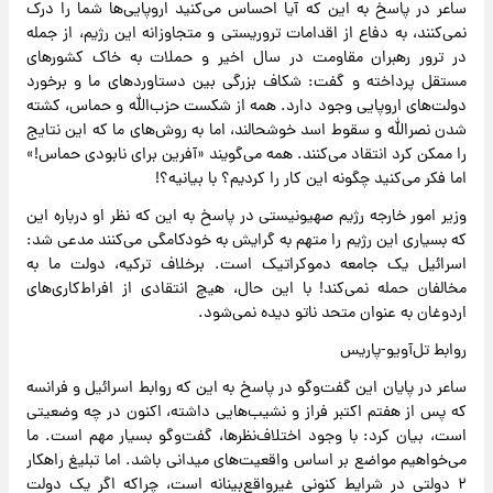
ساعر در پاسخ به این که آیا احساس می‌کنید اروپایی‌ها شما را درک
نمی‌کنند، به دفاع از اقدامات تروریستی و متجاوزانه این رژیم، از جمله
در ترور رهبران مقاومت در سال اخیر و حملات به خاک کشورهای
مستقل پرداخته و گفت: شکاف بزرگی بین دستاوردهای ما و برخورد
دولت‌های اروپایی وجود دارد. همه از شکست حزب‌الله و حماس، کشته
شدن نصرالله و سقوط اسد خوشحالند، اما به روش‌های ما که این نتایج
را ممکن کرد انتقاد می‌کنند. همه می‌گویند «آفرین برای نابودی حماس!»
اما فکر می‌کنید چگونه این کار را کردیم؟ با بیانیه؟!
وزیر امور خارجه رژیم صهیونیستی در پاسخ به این که نظر او درباره این
که بسیاری این رژیم را متهم به گرایش به خودکامگی می‌کنند مدعی شد:
اسرائیل یک جامعه دموکراتیک است. برخلاف ترکیه، دولت ما به
مخالفان حمله نمی‌کند! با این حال، هیچ انتقادی از افراط‌کاری‌های
اردوغان به عنوان متحد ناتو دیده نمی‌شود.
روابط تل‌آویو-پاریس
ساعر در پایان این گفت‌وگو در پاسخ به این که روابط اسرائیل و فرانسه
که پس از هفتم اکتبر فراز و نشیب‌هایی داشته، اکنون در چه وضعیتی
است، بیان کرد: با وجود اختلاف‌نظرها، گفت‌وگو بسیار مهم است. ما
می‌خواهیم مواضع بر اساس واقعیت‌های میدانی باشد. اما تبلیغ راهکار
۲ دولتی در شرایط کنونی غیرواقع‌بینانه است، چراکه اگر یک دولت