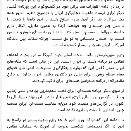
متهم شده و حملات متجاوزانه به خاک لبنان و سوریه را در کارنامه خود
دارد، در ادامه اظهارات ضدایرانی خود در گفت‌وگو با این روزنامه گفت:
دیگر نیازی نیست ماهیت تجاوزگری ایران را توضیح دهیم! امروز همه
یک سوال دارند؛ اگر آن‌ها بدون سلاح هسته‌ای این کارها را کردند، با
داشتن چتر هسته‌ای چه خواهند کرد؟ به همین دلایل، انتظار دارم
جامعه بین‌المللی مصمم‌تر عمل کند. البته این به معنای خوش‌بینی من
نسبت به احتمال دستیابی به توافق نیست، چراکه شکاف بین دیدگاه
آمریکا و ایران همچنان بسیار گسترده است.
رژیم صهیونیستی مانند متحد اصلی خود آمریکا مدعی وجود اهداف
نظامی در برنامه هسته‌ای ایران است. این در حالی است که مقام‌های
ایران ضمن گفتن این که تولید و به‌کارگیری تسلیحات اتمی طبق فتوای
مقام معظم رهبری ایران جایی در دکترین دفاعی ایران ندارد، بر دفاع
مقتدرانه از برنامه صلح‌آمیز هسته‌ای ایران تاکید کرده‌اند.
از سوی دیگر، برنامه هسته‌ای ایران تحت شدیدترین برنامه راستی‌آزمایی
و نظارت آژانس بین‌المللی انرژی اتمی قرار دارد و این نهاد بین‌المللی تا
کنون، در گزارش‌های متعدد خود درباره فعالیت هسته‌ای ایران صحت
چنین ادعایی را اثبات و تایید نکرده است.
در ادامه این گفت‌وگو، وزیر امور خارجه رژیم صهیونیستی در پاسخ به
این که اگر دیپلماسی شکست بخورد، آیا آمریکا به عملیات نظامی