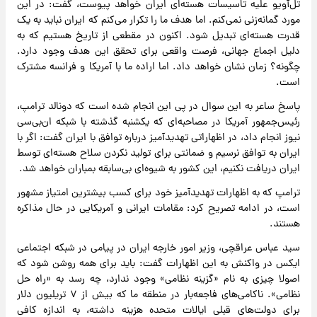
تل‌آویو علیه تاسیسات هسته‌ای ایران خواهد پیوست، گفت: در این
مورد گمانه‌زنی نمی‌کنم. اما هدف ما را تکرار می‌کنم که ایران نباید به یک
قدرت هسته‌ای تبدیل شود. اکنون در مقطعی از تاریخ هستیم که به
دلیل اجماع جهانی، فرصت واقعی برای تحقق این هدف وجود دارد.
چگونه؟ زمان نشان خواهد داد. اما اراده ما با آمریکا و فرانسه مشترک
است.
پاسخ ساعر به این سوال در پی این انجام شده است که دونالد ترامپ،
رئیس‌جمهور آمریکا در مصاحبه‌ای که یکشنبه گذشته با شبکه ان‌بی‌سی
نیوز انجام داد، در اظهاراتی تهدیدآمیز درباره توافق با ایران گفت: اگر با
ایران به توافق نرسیم و ضمانتی برای تولید نکردن سلاح هسته‌ای توسط
ایران دریافت نکنیم، این کشور به شیوه‌ای بی‌سابقه بمباران خواهد شد.
ترامپ که به اظهارات تهدیدآمیز خود برای کسب بیشترین امتیاز مشهور
است، در ادامه تصریح کرد: مقامات ایرانی و آمریکایی در حال مذاکره
هستند.
سید عباس عراقچی، وزیر امور خارجه ایران در پیامی در شبکه اجتماعی
ایکس در واکنش به این اظهارات گفت: باید برای همه روشن شود که
اصولا چیزی به نام «گزینه نظامی» وجود ندارد، چه رسد به «راه حل
نظامی». ناکامی‌های فاجعه‌بار در منطقه ما که بیش از ۷ تریلیون دلار
برای دولت‌های قبلی ایالات متحده هزینه داشته، به اندازه کافی