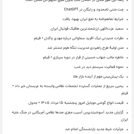
رصد این صور فلکی در آسمان شب بدون هیچ تجهیزاتی ممکن است
چت متنی نامحدود و رایگان در ChatGPT
شرایط تفاهم‌نامه به نفع ایران بهبود یافت
سعید عزت‌اللهی ارزشمندترین هافبک فوتبال ایران
نظرات شنیدنی نیک آفرید سماواتی درباره مهدی پاکدل + فیلم
متن اولیۀ طرح راهبردی مدیریت تنگه هرمز منتشر شد
خاطره جالب شهاب حسینی از فرار در دوره سربازی + فیلم
نحوه فعالیت سیستم دید در شب
یک پیش‌بینی مهم از آینده بازار طلا
یحیی سریع از عملیات گسترده تجمعات نظامی وابسته به عربستان خبر داد +
فیلم
قیمت انواع گوشی موبایل امروز پنجشنبه ۱۵ مرداد ۱۴۰۵ + جدول
گزارش جدید آسوشیتدپرس آسیب مغزی صدها نظامی آمریکایی در جنگ علیه
ایران
جزئیات شرط جدید بازنشستگی اعلام شد