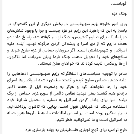
گویاست.
جنگ غزه
وزیر امور خارجه رژیم صهیونیستی در بخش دیگری از این گفت‌وگو در
پاسخ به این که راهبرد این رژیم در غزه چیست و چرا با وجود تلاش‌های
دیپلماتیک برای تداوم آتش‌بس، جنگ از سر گرفته شد، پاسخ داد: دو
هدف داریم که آزادی اسرا و ریشه‌کن کردن هرگونه تهدید آینده علیه
اسرائیل و شهروندانش است. اگر نیروهای حماس از غزه خارج شوند و
سلاح‌های خود را تحویل دهند، جنگ فردا پایان می‌یابد. اما تاکنون،
آن‌ها برعکس، ثابت کرده‌اند که خواهان صلح نیستند.
ساعر با توجیه سیاست‌های اشغالگرانه رژیم صهیونیستی ادعاهایی را
علیه جنبش حماس مطرح کرده و گفت: مطمئن باشید اسرائیلی‌ها اسرای
خود را رها نخواهند کرد و هرگز به وضعیت قبل از هفتم اکتبر
بازنخواهیم گشت؛ یعنی تهدید نظامی دائمی از سوی غزه. حماس از برگ
برنده اسرا برای وادار کردن اسرائیل به تسلیم و تحمیل شرایط خود
استفاده می‌کند که غیرقابل قبول است، بهایی که تاکنون پرداخته‌ایم،
بسیار سنگین بوده است. بر اساس اطلاعات ما، هدف آن‌ها هنوز حمله
به اسرائیل است و ما نمی‌توانیم خطر کنیم.
طرح ترامپ برای کوچ اجباری فلسطینیان به بهانه بازسازی غزه