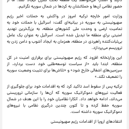
دارند و آشکارا می‌خواهند یک منطقه تحت کنترل ایجاد کنند. ما از
حضور نظامی آن‌ها و حملاتشان به کردها در شمال سوریه نگرانیم.
وزارت امور خارجه ترکیه امروز در واکنش به حملات اخیر رژیم
صهیونیستی به سوریه در بیانیه‌ای گفت: اسرائیل با حملات خود به
تمامیت ارضی و وحدت ملی کشورهای منطقه، به بزرگ‌ترین تهدید
امنیتی برای منطقه ما تبدیل شده است. اسرائیل به عنوان یک عامل
بی‌ثبات‌کننده راهبردی در منطقه، همزمان به ایجاد آشوب و دامن زدن به
تروریسم می‌پردازد.
این وزارتخانه افزود که رژیم صهیونیستی برای برقراری امنیت در کل
منطقه، ابتدا باید «از سیاست توسعه‌طلبی خود دست بردارد، از
سرزمین‌های اشغالی خارج شود» و «تلاش‌ها برای تثبیت وضعیت سوریه
را تضعیف نکند.»
ترکیه پس از سقوط اسد تاکید کرد که به اقدامات خود برای جلوگیری از
فعالیت نیروهای دموکراتیک سوریه که آن‌ها را سازمانی تروریستی
می‌داند، ادامه خواهد داد. آنکارا نظامیان خود را با این هدف در شمال
سوریه حفظ کرده و تا کنون چندین درگیری نظامی با نیروهای
دموکراتیک سوریه داشته است.
انتقادهای اروپا از اقدامات رژیم صهیونیستی