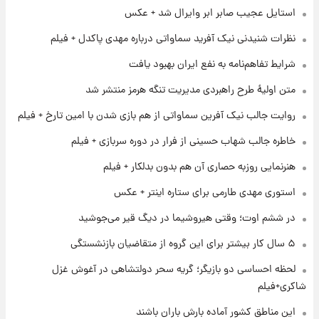
استایل عجیب صابر ابر وایرال شد + عکس
۱ روز پیش
تغییر تند قیمت محصولات ایران‌خودرو و سایپا
نظرات شنیدنی نیک آفرید سماواتی درباره مهدی پاکدل + فیلم
امروز پنجشنبه ۱۵ مرداد ۱۴۰۵ +جدول
شرایط تفاهم‌نامه به نفع ایران بهبود یافت
۱ روز پیش
متن اولیۀ طرح راهبردی مدیریت تنگه هرمز منتشر شد
قیمت طلا و سکه امروز پنجشنبه ۱۵ مرداد ۱۴۰۵
روایت جالب نیک آفرین سماواتی از هم بازی شدن با امین تارخ + فیلم
خاطره جالب شهاب حسینی از فرار در دوره سربازی + فیلم
۱ روز پیش
شارژ جدید کالابرگ برای سه دهک؛ جزئیات اعلام
هنرنمایی روزبه حصاری آن هم بدون بدلکار + فیلم
شد
استوری مهدی طارمی برای ستاره اینتر + عکس
۱ روز پیش
در ششم اوت؛ وقتی هیروشیما در دیگ قیر می‌جوشید
شرایط تازه فروش اقساطی سایپا اعلام شد؛
شاهین، کوییک، اطلس، سهند و ساینا با اقساط
۵ سال کار بیشتر برای این گروه از متقاضیان بازنشستگی
بلندمدت + جدول
لحظه احساسی دو بازیگر؛ گریه سحر دولتشاهی در آغوش غزل
۱ روز پیش
شاکری+فیلم
سیگنال‌های جدید برای بازار طلا؛ پیش‌بینی
قیمت سکه و طلا فردا
این مناطق کشور آماده بارش باران باشند