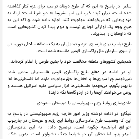
ساعر در پاسخ به این که آیا طرح دونالد ترامپ برای غزه کنار گذاشته
شده است، بیان کرد: خیر، این امر مشروط به دو شرط است؛ اولا، به
غزه‌ای‌هایی که می‌خواهند مهاجرت کنند اجازه داده شود چراکه این به
هیچ وجه یک آوارگی اجباری نیست و دوم پیدا کردن کشورهایی است
که داوطلبان را بپذیرند.
طرح ترامپ برای بازسازی غزه و تبدیل آن به یک منطقه ساحلی توریستی
از سوی سازمان ملل پاکسازی قومی دانسته شده است.
همچنین کشورهای منطقه مخالفت خود با چنین طرحی را اعلام کرده‌اند.
او در ادامه در دفاع طرح پاکسازی قومی فلسطنینان مدعی شد:
نمی‌فهمم چرا سوری‌ها و افغان‌ها حق مهاجرت دارند اما فلسطینی‌ها نه!
یا بهتر بگویم، می‌فهمم؛ فلسطینی‌ها ابزار سیاسی علیه اسرائیل هستند و
برخی می‌خواهند آن‌ها را در اردوگاه‌ها نگه دارند!
عادی‌سازی روابط رژیم صهیونیستی با عربستان سعودی
فیگارو در ادامه نوشته وزیر امور خارجه رژیم صهیونیستی در پاسخ به
این که وضعیت طرح‌ عادی‌سازی روابط این رژیم و عربستان در چارچوب
«توافق‌ ابراهیم» چگونه است، توضیح داد: به این عادی‌سازی
امیدواریم، اما تحقق آن در شرایط جنگ دشوارتر است. بدون شک،