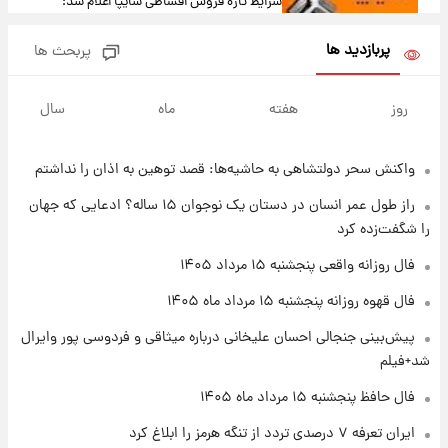
شرایط تازه فروش اقساطی سایپا اعلام شد؛
شاهین، کوییک، اطلس، سهند و ساینا با اقساط
بلندمدت + جدول
پربازدید ها
پربحث ها
۱ روز پیش
سیگنال‌های جدید برای بازار طلا؛ پیش‌بینی
روز
هفته
ماه
سال
قیمت سکه و طلا فردا
واکنش سحر دولتشاهی به حاشیه‌ها: قصد توهین به اذان را نداشتم
۲۲ ساعت پیش
فال حافظ پنجشنبه ۱۵ مرداد ماه ۱۴۰۵
راز طول عمر انسان در دستان یک نوجوان ۱۵ ساله؟ ادعایی که جهان
را شگفت‌زده کرد
۲۳ ساعت پیش
فال روزانه واقعی پنجشنبه ۱۵ مرداد ۱۴۰۵
فال قهوه روزانه پنجشنبه ۱۵ مرداد ماه ۱۴۰۵
فال قهوه روزانه پنجشنبه ۱۵ مرداد ماه ۱۴۰۵
پیش‌بینی جنجالی احسان علیخانی درباره میثاقی و فردوسی پور وایرال
۱ روز پیش
شد+فیلم
فال روزانه واقعی پنجشنبه ۱۵ مرداد ۱۴۰۵
فال حافظ پنجشنبه ۱۵ مرداد ماه ۱۴۰۵
ایران تعرفه ۷ درصدی تردد از تنگه هرمز را ابلاغ کرد