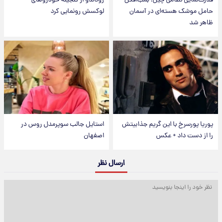
قدرت‌نمایی نظامی چین؛ بمب‌افکن
رونالدو از گنجینه خودروهای
حامل موشک هسته‌ای در آسمان
لوکسش رونمایی کرد
ظاهر شد
پوریا پورسرخ با این گریم جذابیتش
استایل جالب سوپرمدل روس در
را از دست داد + عکس
اصفهان
ارسال نظر