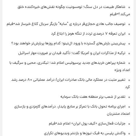
شاهکار طبیعت در دل سنگ؛ تومسونیت چگونه نقش‌های خیره‌کننده خلق
می‌کند؟+فیلم
توصیف جالب هادی حجازی‌فر درباره ی "سایه" بازیگر سریال کلاغ خبرساز شد+فیلم
ایران تعرفه ۷ درصدی تردد از تنگه هرمز را ابلاغ کرد
پیش‌بینی بارش‌های گسترده با ورود ال‌نینو؛ کدام روزها پربارش‌تر خواهند بود؟
ترکیه از مذاکرات ایران و آمریکا گفت؛ تأکید فیدان بر ضرورت مهار اسرائیل
شماره پیراهن خریدهای جدید پرسپولیس اعلام شد؛ تیکدری، محبی و سرگیف با
اعداد ویژه
تغییر مثبت در عملکرد مالی بانک صادرات ایران/ درآمد عملیاتی ۸۰ درصد رشد
کرد
تقدیر از شعب برتر منطقه هفت بانک سرمایه
اجرای برنامه تحول بانک با تمرکز بر منابع پایدار، درآمدهای کارمزدی و بازسازی
اعتماد مشتریان
جزئیات فعال‌سازی «کیف پول ایران» اعلام شد+فیلم
واکنش پلیس به فیک نیوزها و بازنشر ویدیوهای تکراری