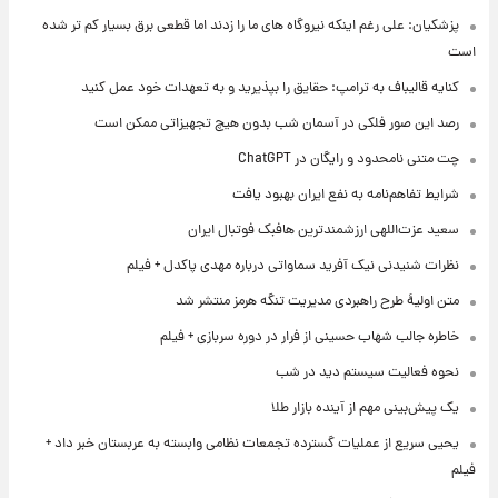
پزشکیان: علی رغم اینکه نیروگاه های ما را زدند اما قطعی برق بسیار کم تر شده
است
کنایه قالیباف به ترامپ: حقایق را بپذیرید و به تعهدات خود عمل کنید
رصد این صور فلکی در آسمان شب بدون هیچ تجهیزاتی ممکن است
چت متنی نامحدود و رایگان در ChatGPT
شرایط تفاهم‌نامه به نفع ایران بهبود یافت
سعید عزت‌اللهی ارزشمندترین هافبک فوتبال ایران
نظرات شنیدنی نیک آفرید سماواتی درباره مهدی پاکدل + فیلم
متن اولیۀ طرح راهبردی مدیریت تنگه هرمز منتشر شد
خاطره جالب شهاب حسینی از فرار در دوره سربازی + فیلم
نحوه فعالیت سیستم دید در شب
یک پیش‌بینی مهم از آینده بازار طلا
یحیی سریع از عملیات گسترده تجمعات نظامی وابسته به عربستان خبر داد +
فیلم