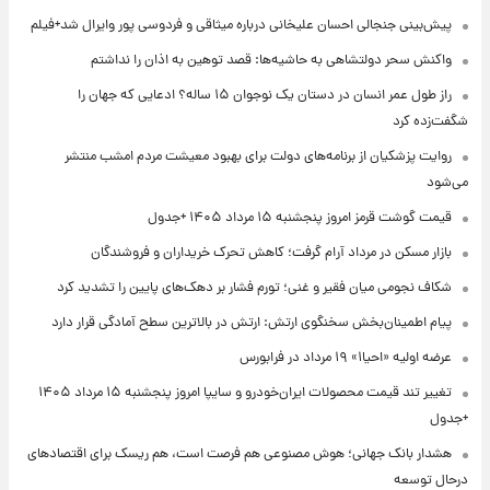
پیش‌بینی جنجالی احسان علیخانی درباره میثاقی و فردوسی پور وایرال شد+فیلم
واکنش سحر دولتشاهی به حاشیه‌ها: قصد توهین به اذان را نداشتم
راز طول عمر انسان در دستان یک نوجوان ۱۵ ساله؟ ادعایی که جهان را
شگفت‌زده کرد
روایت پزشکیان از برنامه‌های دولت برای بهبود معیشت مردم امشب منتشر
می‌شود
قیمت گوشت قرمز امروز پنجشنبه ۱۵ مرداد ۱۴۰۵ +جدول
بازار مسکن در مرداد آرام گرفت؛ کاهش تحرک خریداران و فروشندگان
شکاف نجومی میان فقیر و غنی؛ تورم فشار بر دهک‌های پایین را تشدید کرد
پیام اطمینان‌بخش سخنگوی ارتش: ارتش در بالاترین سطح آمادگی قرار دارد
عرضه اولیه «احیا۱» ۱۹ مرداد در فرابورس
تغییر تند قیمت محصولات ایران‌خودرو و سایپا امروز پنجشنبه ۱۵ مرداد ۱۴۰۵
+جدول
هشدار بانک جهانی؛ هوش مصنوعی هم فرصت است، هم ریسک برای اقتصادهای
درحال توسعه