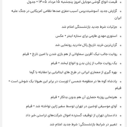
قیمت انواع گوشی موبایل امروز پنجشنبه ۱۵ مرداد ۱۴۰۵ + جدول
گزارش جدید آسوشیتدپرس آسیب مغزی صدها نظامی آمریکایی در جنگ علیه
ایران
جزئیات شرط جدید بازنشستگی اعلام شد
استوری مهدی طارمی برای ستاره اینتر + عکس
گران‌ترین خرید تاریخ رئال مادرید رونمایی شد
روایت جالب نیک آفرین سماواتی از هم بازی شدن با امین تارخ + فیلم
یک روایت جالب از زبان بدن و انواع لبخند + فیلم
بهره گیری از معماری ایرانی در طرح های ایتالیایی برا مقابله با گرما
پادشاه کوه ها در منظومه شمسی / اورست در برابر این هیولا یک شوخی است +
فیلم
هنرنمایی روزبه حصاری آن هم بدون بدلکار + فیلم
آوای موسیقی اوشین در تهران توسط سفیر ژاپن نواخته شد + فیلم
دادستان تهران از توقیف گسترده اموال شرکت‌های تراستی خبر داد
تغییر در شرایط بازنشستگی؛ شرط جدید اعلام شد