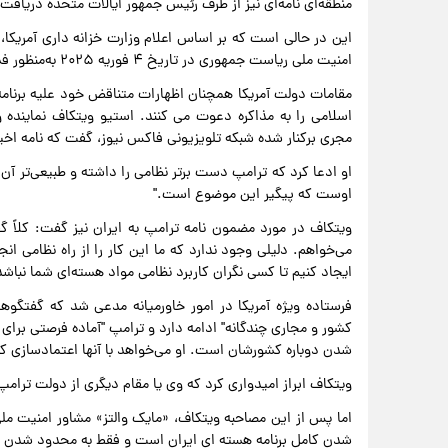
منطقه‌ای نامه‌ای نیز از طرف رئیس جمهور ایالات متحده دریافت
این در حالی است که بر اساس اعلام وزارت خزانه داری آمریکا،
امنیت ملی ریاست جمهوری در تاریخ ۴ فوریه ۲۰۲۵ به‌منظور فشار حداکثری به تهران اعمال شده است.
مقامات دولت آمریکا همچنان اظهارات متناقض خود علیه برنامه 
اسلامی را به مذاکره دعوت می کنند. استیو ویتکاف نماینده ویژ
مجری برکنار شده شبکه تلویزیونی فاکس نیوز، گفت که نامه اخیر
او ادعا کرد که ترامپ دست برتر نظامی را داشته و طبیعی‌تر آن بو
اوست که پیگیر این موضوع است."
ویتکاف در مورد مضمون نامه ترامپ به ایران نیز گفت: کلا
می‌خواهم. دلیلی وجود ندارد که ما این کار را از راه نظامی انج
ایجاد کنیم تا کسی نگران کاربرد نظامی مواد هسته‌ای شما نباشد
فرستاده ویژه آمریکا در امور خاورمیانه مدعی شد که گفتگوهای
کشور و مجاری چندگانه" ادامه دارد و ترامپ "آماده فرصتی برای 
شدن دوباره کشورشان است. او می‌خواهد با آنها اعتمادسازی کن
ویتکاف ابراز امیدواری کرد که وی یا مقام دیگری از دولت ترام
اما پس از این مصاحبه ویتکاف، «مایک والتز» مشاور امنیت ملی
شدن کامل برنامه هسته ای ایران است و فقط به محدود شدن 