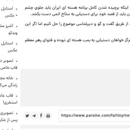
 اینکه برچیده شدن کامل برنامه هسته ای ایران باید جلوی چشم
استایل 
ران باید از قصد خود برای دستیابی به سلاح اتمی دست بکشد.
+ عکس
د از طریق گفت و گو و دیپلماسی موضوع را حل کنیم اما اگر این
آشپز مشه
ویدئو
گز خواهان دستیابی به بمب هسته ای نبوده و فتوای رهبر معظم
عکس
تصویر دی
قاب خاص 
خانه مجل
زندگی می‌کن
قاب عاش
استخری!
تصویری 
پس از شای