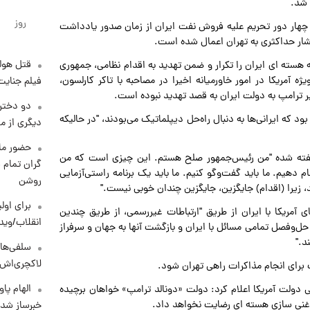
 شد.
روز
 چهار دور تحریم‌ علیه فروش نفت ایران از زمان صدور یادداشت
قتل هول
هسته ای ایران را تکرار و ضمن تهدید به اقدام نظامی، جمهوری
ه آمریکا در امور خاورمیانه اخیرا در مصاحبه با تاکر کارلسون،
فیلم جنایت
 ترامپ به دولت ایران به‌ قصد تهدید نبوده است.
دو دختر 
د که ایرانی‌ها به دنبال راه‌حل دیپلماتیک می‌بودند، "در حالیکه
دیگری از م
حضور ماز
ً گفته شده "من رئیس‌جمهور صلح هستم. این چیزی است که من
گران تمام ش
ام دهیم. ما باید گفت‌وگو کنیم. ما باید یک برنامه راستی‌آزمایی
روشن
، زیرا (اقدام) جایگزین، جایگزین چندان خوبی نیست."
برای اولی
 آمریکا با ایران از طریق "ارتباطات غیررسمی، از طریق چندین
انقلاب/وید
حل‌وفصل تمامی مسائل با ایران و بازگشت آنها به جهان و سرفراز
د."
سلفی‌های
لاکچری‌اش 
پ برای انجام مذاکرات راهی تهران شود.
الهام پا
 دولت آمریکا اعلام کرد: دولت «دونالد ترامپ» خواهان برچیده
غنی سازی هسته ای رضایت نخواهد داد.
خبرساز شد!