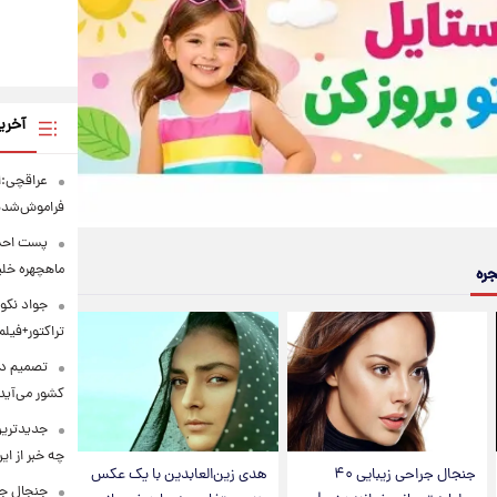
آخری
عراقچی:ا
فراموش‌شد
پست احسا
ماهچهره خل
جره
جواد نکون
تراکتور+فیلم
کشور می‌آید
جدیدترین
چه خبر از ا
جنجال جراحی زیبایی ۴۰
هدی زین‌العابدین با یک عکس