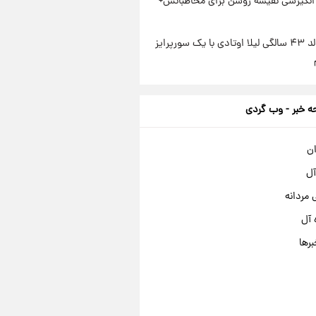
انگیزشی نفیسه روشن برای مخاطبانش+
جشن تولد ۴۳ سالگی لیلا اوتادی با یک سورپرایز
 خبر - وب گردی
ان
آل
مردانه
 آل
برها