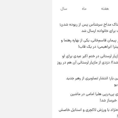
۲۲ ساعت پیش
هفته
ماه
سال
لحظه برخورد رعد و برق به
ساختمان مرکز تجارت جهانی در
آمریکا + فیلم
ناک مداح سرشناس پس از ربوده شدن؛
۲۲ ساعت پیش
 برای خانواده ارسال شد
برای اولین بار؛ انتشار تصاویری از
رهبر جدید انقلاب/ویدیو
پیمان قاسم‌خانی، یکی از بهاره رهنما و
یترا ابراهیمی؛ در یک قاب!
۲۳ ساعت پیش
تصاویر عمامه بستن به شیوه
یار لرستانی در ختم اکبر عبدی برای او
خاتمی/ویدیو
د!/ دزدی از مازیار لرستانی آن هم در روز
ن بار؛ انتشار تصاویری از رهبر جدید
یو
 پی‌درپی هلیا امامی در ماشین
خبرساز شد!
وه‌نژاد با ورزش لاکچری و استایل خاصش