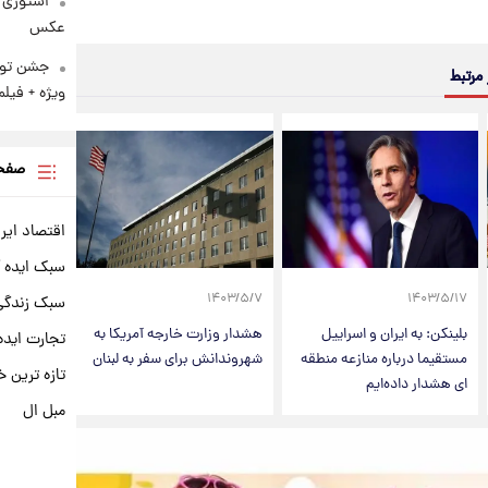
استوری 
عکس
 مرتبط
ویژه + فیلم
صفحه
اقتصاد ایر
سبک ایده 
۱۴۰۳/۵/۷
۱۴۰۳/۵/۱۷
سبک زندگی 
بلینکن: به ایران و اسراییل
هشدار وزارت خارجه آمریکا به
تجارت ایده
مستقیما درباره منازعه منطقه
شهروندانش برای سفر به لبنان
تازه ترین خ
ای هشدار داده‌ایم
مبل ال