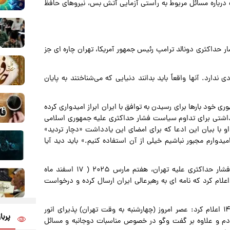
ت درباره مسائل مربوط به راستی آزمایی آتش بس، نیروهای حافظ
 حداکثری دونالد ترامپ رئیس جمهور آمریکا، تهران چاره ای جز
دارد. آنها واقعاً باید بدانند دنیایی که می‌شناختند به پایان
 خود بارها برای رسیدن به توافق با ایران ابراز امیدواری کرده
ابر با ۱۶ بهمن ماه ۱۴۰۳ با امضای یادداشتی برای تداوم سیاست فشار حداکثری علیه جمهوری اسلامی
و با بیان این ادعا که برای امضای این یادداشت «دچار تردید»
ارم مجبور نباشیم خیلی از آن استفاده کنیم.» باید دید آیا
رئیس جمهوری آمریکا برغم امضای یادداشت اعمال سیاست فشار حداکثری علیه تهران، هفتم مارس ۲۰۲۵ ( ۱۷ اسفند ماه
اعلام کرد که نامه ای به رهبرعالی ایران ارسال کرده و درخواست
سید عباس عراقچی وزیر امور خارجه ایران ۲۲ اسفند ماه ۱۴۰۳ اعلام کرد: عصر امروز (چهارشنبه به وقت تهران) پذیرای انور
پربا
دم و علاوه بر گفت وگو در خصوص مناسبات دوجانبه و مسائل