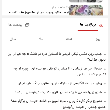
۱۶ ساعت پیش
قیمت دلار، یورو و سایر ارزها امروز ۱۸ مردادماه
۱۴۰۵ + جدول
پربازدید ها
پربحث ها
۱۶ ساعت پیش
ارزش سهام عدالت برای امروز ۱۸ مرداد ۱۴۰۵ +
روز
هفته
ماه
سال
جدول
جدیدترین عکس نیکی کریمی با استایل تازه در باشگاه؛ چه خبر از این
۱۵ ساعت پیش
تصاویر شگفت‌انگیز از اهرام باستانی سودان در
بانوی جذاب؟
دل صحرا + عکس
جنجال جراحی زیبایی ۴۰ میلیارد تومانی خواننده زن | چهره او چه
تغییری کرد؟ | عکس
۱۸ ساعت پیش
زمان برگزاری دربی ۱۰۷ اعلام شد؟
روایت رسانه انگلیسی از خطرناک ترین سناریو جنگ علیه ایران
هدی زین‌العابدین با یک عکس هنری متفاوت دوباره خبرساز شد!
۱۹ ساعت پیش
تشییع پیکر کاوه کاویان ، صبح امروز در قطعه هنرمندان برگزار شد/
خبر انتصاب جدید محسن رضایی حذف شد +
حضور جمعی از هنرمندان/ویدیو
جزئیات