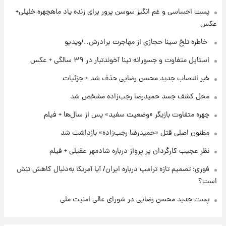
پست احساسی و غم انگیز سوسن پرور برای زنده یاد ماهچهره خلیلی+
عکس
۲۰ ساعت پیش
پست جدید محسن رضایی در شورای عالی امنیت
⁨ خاطره تلخ سینا حجازی از مهاجرت برادرش../ویدیو
ملی
استایل متفاوت و جسورانه تینا آخوندتبار در ۳۹ سالگی + عکس
۲۳ ساعت پیش
خبر انتصاب جدید محسن رضایی حذف شد + جزئیات
آتش‌سوزی در لوناپارک شیراز؛ آخرین وضعیت
خزندگان خطرناک پس از حادثه
محل کشف جسد حمیدرضا رجب‌زاده مشخص شد
چهره متفاوت بازیگر «وضعیت سفید» پس از سال‌ها + فیلم
مظنون اصلی قتل «حمیدرضا رجب‌زاده» بازداشت شد
نظر عجیب کارگردان پر پرواز درباره شادمهر عقیلی + فیلم
فوری؛ تصمیم تازه ترامپ درباره ایران/ آیا آمریکا به‌دنبال کاهش تنش
است؟
پست جدید محسن رضایی در شورای عالی امنیت ملی