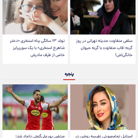
سلفی متفاوت حدیثه تهرانی در روز
تولد ۱۳ سالگی پناه استخری «دختر
گربه؛ قاب متفاوت با گربه حیوان
شاهرخ استخری» با یک سورپرایز
خانگی‌اش!
خاص از طرف مادرش
پنجره
استایل تمام‌صورتی نفیسه روشن در
مرتضی پورعلی‌گنجی داماد شد؛