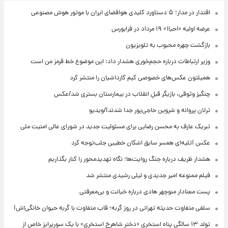
اقتدار در مدار؛ ۵ دستاورد کلیدی هوافضای ایران با موتور هوش مصنوعی
عرضه اولیه «احیا۱» ۱۹ مرداد در فرابورس
بازگشت چهره محبوب به تلویزیون
وزیر ارتباطات درباره حجم‌خوری هشدار داد: این موضوع خط قرمز من است
همیلتون عکس‌های خصوصی کیم‌ کارداشیان را منتشر کرد
چنگیز وثوقی، بازیگر قبلِ انقلاب در بیمارستان بستری شد/عکس
ترلان پروانه و شروین حاجی‌پور جدا شدند!/ویدیو
تبریک عارف به محسن رضایی برای مسئولیت جدید در شورای عالی امنیت ملی
عکس‌ آتلیه‌ای همسر سابق اشکان خطیبی جلب‌توجه کرد
هشدار ظریف درباره جنگ روایت‌ها؛ نگاه تهدیدمحور را کنار بگذاریم
فیلم ممنوعه امیر جدیدی و لیلی رشیدی منتشر شد
پست معنادار منوچهر هادی درباره خیانت و بی‌معرفتی
سلفی متفاوت حدیثه تهرانی در روز گربه؛ قاب متفاوت با گربه حیوان خانگی‌اش!
تولد ۱۳ سالگی پناه استخری «دختر شاهرخ استخری» با یک سورپرایز خاص از