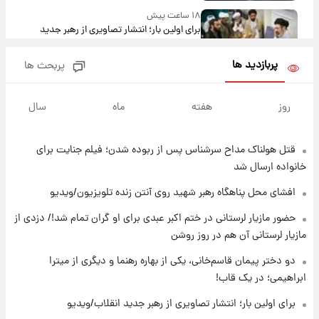
۱۸ ساعت پیش
برای اولین بار؛ انتشار تصاویری از رهبر جدید
انقلاب/ویدیو
پربازدید ها
پربحث ها
۱۹ ساعت پیش
تصاویر عمامه بستن به شیوه خاتمی/ویدیو
روز
هفته
ماه
سال
قتل هولناک مداح سرشناس پس از ربوده شدن؛ فیلم جنایت برای
۲۱ ساعت پیش
افشای محل پناهگاه‌ رهبر شهید روی آنتن زنده
خانواده ارسال شد
تلویزیون/ویدیو
افشای محل پناهگاه‌ رهبر شهید روی آنتن زنده تلویزیون/ویدیو
۲۲ ساعت پیش
حضور مازیار لرستانی در ختم اکبر عبدی برای او گران تمام شد!/ دزدی از
ثریا اسفندیاری بعد از طلاق و در دیدار با گروه
مازیار لرستانی آن هم در روز روشن
بیتلز
دو دختر پیمان قاسم‌خانی، یکی از بهاره رهنما و دیگری از میترا
ابراهیمی؛ در یک قاب!
۲۱ ساعت پیش
ادعای جنجالی درباره اینفانتینو؛ اتهام پرداخت
برای اولین بار؛ انتشار تصاویری از رهبر جدید انقلاب/ویدیو
پول به معشوقه با درآمد یوفا