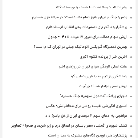
رهبر انقلاب: رسانه‌ها نقاط ضعف را برجسته نکنند
ونس: جنگ با ایران هنوز تمام نشده است؛ در میانه بازی هستیم
پزشکیان: تا آخر پای تصمیمات رهبر انقلاب ایستاده‌ایم
ارزش سهام عدالت برای امروز ۱۷ مرداد ۱۴۰۵ + جدول
بهترین تعمیرگاه گیربکس اتوماتیک جیلی در تهران کدام است؟
آخرین خبر از پرونده کلثوم اکبری
علت اصلی آلودگی هوای تهران در روزهای اخیر
رضا شکاری از تیم جدیدش رونمایی کرد
لیونل مسی عزادار شد! + جزئیات
ماجرای پیامک "مشمول سهمیه جنگ هستید"
استوری انگیزشی نفیسه روشن برای مخاطبانش+ عکس
عراقچی به ادعای سهم ۱۱ درصدی ایران از خزر پاسخ داد
کشف شهرهای گمشده مصر باستان در اعماق دریا و زیر شن‌های صحرا + تصاویر
پزشکیان: هنر، آوردن نگاه‌های مشترک به میدان است