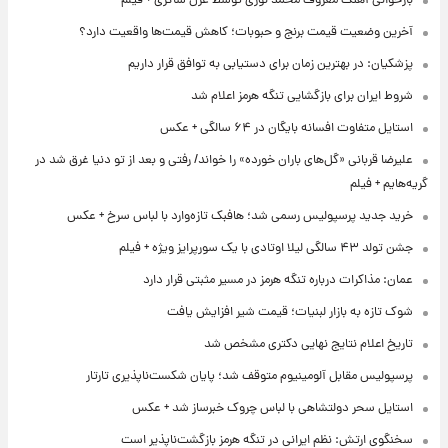
بازخوانی آهنگ معروف محمد نوری توسط غزل شاکری + فیلم
آخرین وضعیت قیمت برنج و حبوبات؛ کاهش قیمت‌ها واقعیت دارد؟
پزشکیان: در بهترین زمان برای دستیابی به توافق قرار داریم
شروط ایران برای بازگشایی تنگه هرمز اعلام شد
استایل متفاوت افسانه بایگان در ۶۴ سالگی + عکس
علیرضا قربانی «گل‌های باران خورده» را خواند/ رفتی و بعد از تو دنیا غرق شد در
گریه‌هایم + فیلم
خرید جدید پرسپولیس رسمی شد؛ هافبک تازه‌وارد با لباس سرخ + عکس
جشن تولد ۴۳ سالگی لیلا اوتادی با یک سورپرایز ویژه + فیلم
عمان: مذاکرات درباره تنگه هرمز در مسیر مثبتی قرار دارد
شوک تازه به بازار لبنیات؛ قیمت شیر افزایش یافت
تاریخ اعلام نتایج نهایی دکتری مشخص شد
پرسپولیس مقابل آلومینیوم متوقف شد؛ پایان شکست‌ناپذیری تارتار
استایل سحر دولتشاهی با لباس چروک خبرساز شد + عکس
سخنگوی ارتش: نظم ایرانی در تنگه هرمز بازگشت‌ناپذیر است