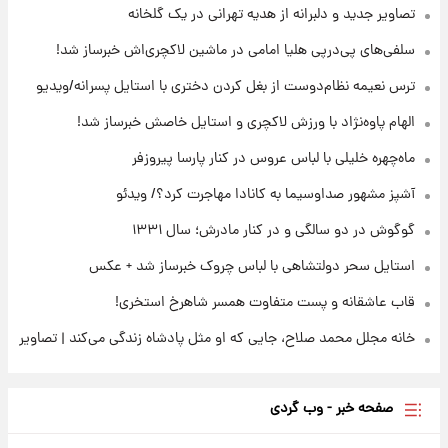
تصاویر جدید و دلبرانه از هدیه تهرانی در یک گلخانه
۲۲ ساعت پیش
سلفی‌های پی‌درپی هلیا امامی در ماشین لاکچری‌اش خبرساز شد!
هشدار درباره کمبود یک ماده معدنی؛ خطر
آلزایمر و زوال عقل افزایش می‌یابد؟
ترس نعیمه نظام‌دوست از بغل کردن دختری با استایل پسرانه/ویدیو
الهام پاوه‌نژاد با ورزش لاکچری و استایل خاصش خبرساز شد!
۲۲ ساعت پیش
انتقاد تند پیمان طالبی از مسئولان استقلال در
ماه‌چهره خلیلی با لباس عروس در کنار پارسا پیروزفر
پی رفتن رامین رضاییان+ عکس
آشپز مشهور صداوسیما به کانادا مهاجرت کرد؟/ ویدئو
گوگوش در دو سالگی و در کنار مادرش؛ سال ۱۳۳۱
استایل سحر دولتشاهی با لباس چروک خبرساز شد + عکس
قاب عاشقانه و پست متفاوت همسر شاهرخ استخری!
خانه مجلل محمد صلاح، جایی که او مثل پادشاه زندگی می‌کند | تصاویر
صفحه خبر - وب گردی