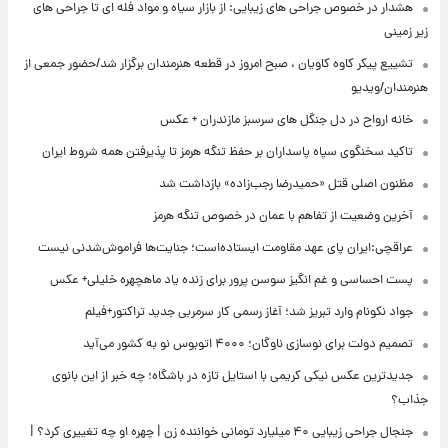
هشدار در خصوص جراحی های زیبایی: از بازار سیاه و مواد فله ای تا جراحی های
زیر زمینی
تشییع پیکر کاوه کاویان ، صبح امروز در قطعه هنرمندان برگزار شد/حضور جمعی از
هنرمندان/ویدیو
خانه ارواح در دل جنگل های سرسبز مازندران + عکس
تاکید سخنگوی سپاه پاسداران بر حفظ تنگه هرمز تا پذیرفتن همه شروط ایران
مظنون اصلی قتل «حمیدرضا رجب‌زاده» بازداشت شد
آخرین وضعیت از تفاهم با عمان در خصوص تنگه هرمز
عراقچی:ایران پای عهد مقاومت ایستاده‌است؛ جنایت‌ها فراموش‌شدنی نیست
پست احساسی و غم انگیز سوسن پرور برای زنده یاد ماهچهره خلیلی+ عکس
جواد نکونام وارد تبریز شد؛ آغاز رسمی کار سرمربی جدید تراکتور+فیلم
تصمیم دولت برای نوسازی ناوگان؛ ۴۰۰۰ اتوبوس نو به کشور می‌آید
جدیدترین عکس نیکی کریمی با استایل تازه در باشگاه؛ چه خبر از این بانوی
جذاب؟
جنجال جراحی زیبایی ۴۰ میلیارد تومانی خواننده زن | چهره او چه تغییری کرد؟ |