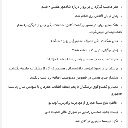
نظر عجیب کارگردان پر پرواز درباره شادمهر عقیلی + فیلم
زمان پایان قطعی برق اعلام شد
بانک ملی ایران در مسیر بازگشت کامل؛ خدمات یکی پس از دیگری به مدار
خدمت‌رسانی بازمی‌گردند
تاثیر شگفت انگیز مصرف تخم‌مرغ بر بهبود حافظه
زمان برگزاری دربی ۱۰۷ اعلام شد؟
خبر انتصاب جدید محسن رضایی حذف شد + جزئیات
پزشکیان: ما امروز نیازمند دانشمندانی هستیم که گره از مشکلات جامعه بگشایند
هشدار جدی همتی در خصوص ممنوعیت اضافه ‌برداشت بانک‌ها
دیدار و گفت‌وگوی پزشکیان با رهبر معظم انقلاب همزمان با سومین سال ریاست
جمهوری
⁨ خاطره تلخ سینا حجازی از مهاجرت برادرش../ویدیو
پست جدید محسن رضایی در شورای عالی امنیت ملی
نکونام رسما سرمربی تراکتور شد