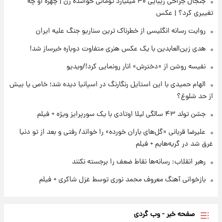
جنجال جراحی زیبایی ۴۰ میلیارد تومانی خواننده زن | چهره او چه
۲۳ ساعت پیش
تغییری کرد؟ | عکس
ارزش سهام عدالت برای امروز ۱۷ مرداد ۱۴۰۵ +
جدول
روایت رسانه انگلیسی از خطرناک ترین سناریو جنگ علیه ایران
هدی زین‌العابدین با یک عکس هنری متفاوت دوباره خبرساز شد!
۱ روز پیش
لیونل مسی عزادار شد! + جزئیات
نفیسه روشن از «دخترش» انار رونمایی کرد!/ویدیو
الهام حمیدی با این استایل رنگارنگ در اسپانیا دیده شد؛ خاص یا بیش
از حد شلوغ؟
جشن تولد ۴۳ سالگی لیلا اوتادی با یک سورپرایز ویژه + فیلم
علیرضا قربانی «گل‌های باران خورده» را خواند/ رفتی و بعد از تو دنیا
غرق شد در گریه‌هایم + فیلم
رهبر انقلاب: رسانه‌ها نقاط ضعف را برجسته نکنند
بازخوانی آهنگ معروف محمد نوری توسط غزل شاکری + فیلم
صفحه خبر - وب گردی