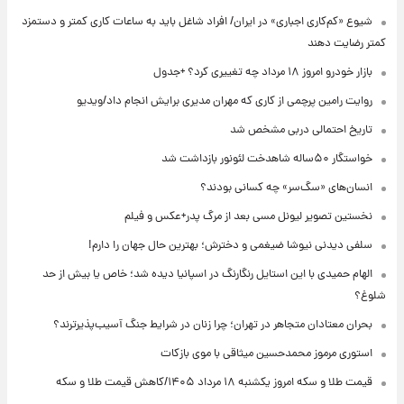
شیوع «کم‌کاری اجباری» در ایران/ افراد شاغل باید به ساعات کاری کمتر و دستمزد
کمتر رضایت دهند
بازار خودرو امروز ۱۸ مرداد چه تغییری کرد؟ +جدول
روایت رامین پرچمی از کاری که مهران مدیری برایش انجام داد/ویدیو
تاریخ احتمالی دربی مشخص شد
خواستگار ۵۰ساله شاهدخت لئونور بازداشت شد
انسان‌های «سگ‌سر» چه کسانی بودند؟
نخستین تصویر لیونل مسی بعد از مرگ پدر+عکس و فیلم
سلفی دیدنی نیوشا ضیغمی و دخترش؛ بهترین حال جهان را دارم!
الهام حمیدی با این استایل رنگارنگ در اسپانیا دیده شد؛ خاص یا بیش از حد
شلوغ؟
بحران معتادان متجاهر در تهران؛ چرا زنان در شرایط جنگ آسیب‌پذیرترند؟
استوری مرموز محمدحسین میثاقی با موی بازکات
قیمت طلا و سکه امروز یکشنبه ۱۸ مرداد ۱۴۰۵/کاهش قیمت طلا و سکه