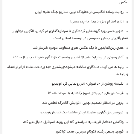
عکس
روایت رسانه انگلیسی از خطرناک ترین سناریو جنگ علیه ایران
ادای احترام ویژه دی‌پل به پدر مسی!
شهباز حسن‌پور: گروه مالی گردشگری با سرمایه‌گذاری در کرمان، الگویی موفق از
نقش‌آفرینی بخش خصوصی در توسعه استان است
هدی زین‌العابدین با یک عکس هنری متفاوت دوباره خبرساز شد!
آتش‌سوزی در لوناپارک شیراز؛ آخرین وضعیت خزندگان خطرناک پس از حادثه
رتبه ها می آیند، ماندگاری ساخته میشود؛پیشتازی «به پرداخت ملت فراتر از اعداد
و رتبه ها
نفیسه روشن از «دخترش» انار رونمایی کرد!/ویدیو
قیمت ارزهای دیجیتال امروز یکشنبه ۱۸ مرداد ۱۴۰۵
بنزین در انتظار تصمیم نهایی؛ افزایش کالابرگ قطعی شد
دورهمی بازیگران و هنرمندان در حاشیه یک نمایش/ویدیو
واکنش معنادار ظریف به سیاستی که این روزها اسرائیل دنبال می کند
فوری: ربیعی رفت، نکونام سرمربی جدید تراکتور