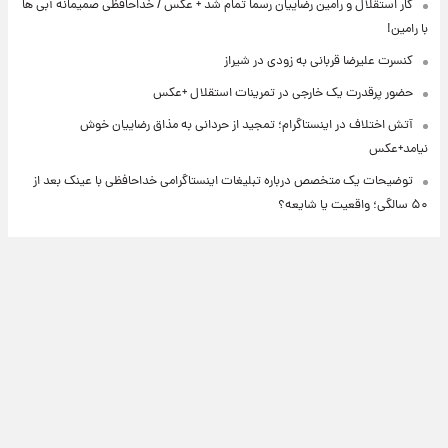
کار استقلال و رامین رضاییان رسما تمام شد + عکس / خداحافظی صمیمانه آبی ها
با رامین!
کنسرت علیرضا قربانی به زودی در شیراز
حضور پرقدرت یک خارجی در تمرینات استقلال +عکس
آتش اختلاف در اینستاگرام؛ تمجید از حردانی به مذاق رضاییان خوش
نیامد+عکس
توضیحات یک متخصص درباره تبلیغات اینستاگرامی خداحافظی با عینک بعد از
۵۰ سالگی؛ واقعیت یا شایعه؟