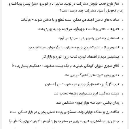
آغاز طرح جدید فروش مشارکت در تولید سایپا؛ نام خودرو، مبلغ پیش پرداخت و
زمان تحویل | سود مشارکت چند درصد است؟
سامانه‌های تامین اجتماعی ممکن است قطع و یا مختل شوند + جزئیات
فقیهه سلطانی و افسانه چهره‌آزاد در فیلم جدید بهاره رهنما
استقلال جانشین رامین را از اسپانیا می آورد
تصاویری از مراسم تشییع مریم همتیان، بازیگر جوان سینما/ویدیو
پیشبینی مهم از اقتصاد ایران: ثبات ارزی، تورم و بازار کار
آقای مجریِ دوران کودکی خیلی‌ها با یک پست متفاوت؛ «غمگینم بسیار زیاد»!
تغییر زمان شارژ اعتبار کالابرگ از این ماه
تیپ گل‌گلی خانم بازیگر جوان در جشن نفس | تصاویر
مهلت معافیت این مشمولان وظیفه تمدید شد
زمان پخش «مرد سه هزار چهره» مشخص شد
بنگاه‌داری و تملک هزاران واحد مسکونی ریشه اصلی بحران در بازار مسکن است
جدال بهرام افشاری و امین حیایی در صدر جدول؛ فروش ۴ بلیت برای یک فیلم!