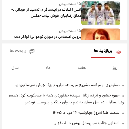
۱۵ ساعت پیش
آتش اختلاف در اینستاگرام؛ تمجید از حردانی به
مذاق رضاییان خوش نیامد+عکس
۱۵ ساعت پیش
پروین اعتصامی در دوران نوجوانی؛ اواخر دهه
۱۲۹۰ شمسی
پربازدید ها
پربحث ها
۱۵ ساعت پیش
قدرت‌نمایی نظامی چین؛ بمب‌افکن حامل موشک
روز
هفته
ماه
سال
هسته‌ای در آسمان ظاهر شد
تصاویری از مراسم تشییع مریم همتیان، بازیگر جوان سینما/ویدیو
۱۵ ساعت پیش
رونالدو از گنجینه خودروهای لوکسش رونمایی
چهره خشن و انرژی زنانه سپیده خداوردی همه را میخکوب کرد؛ همسر
کرد
رضا عطاران در اجل معلق به تیم بانوان جنگجو پیوست!/ویدیو
۱۷ ساعت پیش
قیمت طلا امروز چهارشنبه ۱۴ مرداد ۱۴۰۵
قیمت دلار در بازار آزاد امروز چهارشنبه ۱۴ مرداد
استایل جالب سوپرمدل روس در اصفهان
۱۴۰۵/ نرخ‌ها ثابت ماند؟ +جدول