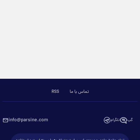
تماس با ما
RSS
info@parsine.com
گپ
تلگرام