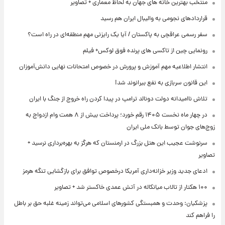
منتخب بهترین خانه های جهان به لحاظ معماری + تصاویر
قراردادهای نجومی به والیبال ایران هم رسید
سفر رسمی عراقچی به پاکستان / آیا یک رایزنی مهم منطقه‌ای در راه است؟
رونمایی چین از تاکسی های پرنده فوق لوکس+ فیلم
انتشار اطلاعیه مهم آموزش و پرورش در خصوص امتحانات نهایی دانش‌آموزان
این قانون سربازی به نفع بیرانوند شد!
تلاش ناامیدانه‌ دولت دونالد ترامپ در پیدا کردن راه خروج از جنگ با ایران
در چهار ماه نخست ۱۴۰۵ رقم خورد؛ پرداخت بیش از ۸ همت وام ازدواج به
زوج‌های جوان توسط بانک ملی ایران
سرنوشت عجیب این هتل بزرگ در ارمنستان که هرگز به بهره‌برداری نرسید +
تصاویر
ادعای جدید وزیر خزانه‌داری آمریکا درخصوص توافق برای بازگشایی تنگه هرمز
۱۰۰ هکتار از تالاب میانکاله در آتش عمدی خاکستر شد + تصاویر
پزشکیان: وحدت و همبستگی کشورهای اسلامی می‌تواند زمینه غلبه حق بر باطل
را فراهم کند