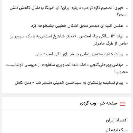
فوری؛ تصمیم تازه ترامپ درباره ایران/ آیا آمریکا به‌دنبال کاهش تنش
است؟
۱۸ ساعت پیش
تصاویر شگفت‌انگیز از اهرام باستانی سودان در
عکس‌ آتلیه‌ای همسر سابق اشکان خطیبی جلب‌توجه کرد
دل صحرا + عکس
تولد ۱۳ سالگی پناه استخری «دختر شاهرخ استخری» با یک سورپرایز
خاص از طرف مادرش
پست جدید محسن رضایی در شورای عالی امنیت ملی
مرتضی پورعلی‌گنجی داماد شد؛ تصاویری متفاوت از عروسی فوتبالیست
محبوب!
پیام تسلیت پزشکیان به سیدحسن خمینی منتشر شد + متن کامل
صفحه خبر - وب گردی
اقتصاد ایران
سبک ایده آل