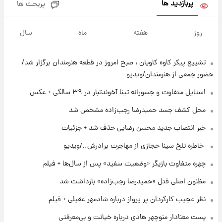
پربازدید ها
پربحث ها
۱۱ ساعت پیش
فال قهوه روزانه دوشنبه ۱۹ مرداد ماه ۱۴۰۵
روز
هفته
ماه
سال
تشییع پیکر کاوه کاویان ، صبح امروز در قطعه هنرمندان برگزار شد/
۱۲ ساعت پیش
فال روزانه واقعی دوشنبه ۱۹ مرداد ۱۴۰۵
حضور جمعی از هنرمندان/ویدیو
استایل متفاوت و جسورانه تینا آخوندتبار در ۳۹ سالگی + عکس
۱۷ ساعت پیش
محل کشف جسد حمیدرضا رجب‌زاده مشخص شد
محل کشف جسد حمیدرضا رجب‌زاده مشخص
خبر انتصاب جدید محسن رضایی حذف شد + جزئیات
شد
⁨ خاطره تلخ سینا حجازی از مهاجرت برادرش../ویدیو
۱۹ ساعت پیش
چهره متفاوت بازیگر «وضعیت سفید» پس از سال‌ها + فیلم
قیمت دلار، یورو و سایر ارزها امروز ۱۸ مردادماه
۱۴۰۵ + جدول
مظنون اصلی قتل «حمیدرضا رجب‌زاده» بازداشت شد
نظر عجیب کارگردان پر پرواز درباره شادمهر عقیلی + فیلم
۱۹ ساعت پیش
ارزش سهام عدالت برای امروز ۱۸ مرداد ۱۴۰۵ +
پست معنادار منوچهر هادی درباره خیانت و بی‌معرفتی
جدول