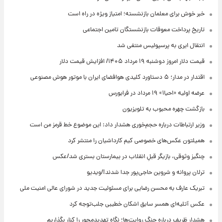
خبر خوش برای معلمان بازنشسته؛ امتیاز ویژه در راه است
تاریخ پرداخت معوقات بازنشستگان تامین اجتماعی
انتقال ایری به پرسپولیس منتفی شد
قیمت دلار امروز دوشنبه ۱۹ مرداد ۱۴۰۵/ افزایش قیمت دلار
اقتدار در مدار؛ ۵ دستاورد کلیدی هوافضای ایران با موتور هوش مصنوعی
عرضه اولیه «احیا۱» ۱۹ مرداد در فرابورس
بازگشت چهره محبوب به تلویزیون
وزیر ارتباطات درباره حجم‌خوری هشدار داد: این موضوع خط قرمز من است
همیلتون عکس‌های خصوصی کیم‌ کارداشیان را منتشر کرد
چنگیز وثوقی، بازیگر قبلِ انقلاب در بیمارستان بستری شد/عکس
ترلان پروانه و شروین حاجی‌پور جدا شدند!/ویدیو
تبریک عارف به محسن رضایی برای مسئولیت جدید در شورای عالی امنیت ملی
عکس‌ آتلیه‌ای همسر سابق اشکان خطیبی جلب‌توجه کرد
هشدار ظریف درباره جنگ روایت‌ها؛ نگاه تهدیدمحور را کنار بگذاریم