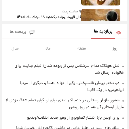
۹ ساعت پیش
فال قهوه روزانه یکشنبه ۱۸ مرداد ماه ۱۴۰۵
پربازدید ها
پربحث ها
۱۰ ساعت پیش
فال روزانه واقعی یکشنبه ۱۸ مرداد ۱۴۰۵
روز
هفته
ماه
سال
قتل هولناک مداح سرشناس پس از ربوده شدن؛ فیلم جنایت برای
۱۷ ساعت پیش
ارزش سهام عدالت برای امروز ۱۷ مرداد ۱۴۰۵ +
خانواده ارسال شد
جدول
دو دختر پیمان قاسم‌خانی، یکی از بهاره رهنما و دیگری از میترا
ابراهیمی؛ در یک قاب!
۱۸ ساعت پیش
لیونل مسی عزادار شد! + جزئیات
حضور مازیار لرستانی در ختم اکبر عبدی برای او گران تمام شد!/ دزدی از
مازیار لرستانی آن هم در روز روشن
برای اولین بار؛ انتشار تصاویری از رهبر جدید انقلاب/ویدیو
۲۱ ساعت پیش
لحظه برخورد رعد و برق به ساختمان مرکز تجارت
سلفی‌های پی‌درپی هلیا امامی در ماشین لاکچری‌اش خبرساز شد!