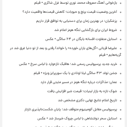
بازخوانی آهنگ معروف محمد نوری توسط غزل شاکری + فیلم
آخرین وضعیت قیمت برنج و حبوبات؛ کاهش قیمت‌ها واقعیت دارد؟
پزشکیان: در بهترین زمان برای دستیابی به توافق قرار داریم
شروط ایران برای بازگشایی تنگه هرمز اعلام شد
استایل متفاوت افسانه بایگان در ۶۴ سالگی + عکس
علیرضا قربانی «گل‌های باران خورده» را خواند/ رفتی و بعد از تو دنیا غرق شد در
گریه‌هایم + فیلم
خرید جدید پرسپولیس رسمی شد؛ هافبک تازه‌وارد با لباس سرخ + عکس
جشن تولد ۴۳ سالگی لیلا اوتادی با یک سورپرایز ویژه + فیلم
عمان: مذاکرات درباره تنگه هرمز در مسیر مثبتی قرار دارد
شوک تازه به بازار لبنیات؛ قیمت شیر افزایش یافت
تاریخ اعلام نتایج نهایی دکتری مشخص شد
پرسپولیس مقابل آلومینیوم متوقف شد؛ پایان شکست‌ناپذیری تارتار
استایل سحر دولتشاهی با لباس چروک خبرساز شد + عکس