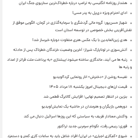
هشدار روزنامه انگلیسی به ترامپ درباره خطرناک‌ترین سناریوی جنگ ایران
ادای احترام ویژه دی‌پل به پدر مسی!
شهباز حسن‌پور: گروه مالی گردشگری با سرمایه‌گذاری در کرمان، الگویی موفق از
نقش‌آفرینی بخش خصوصی در توسعه استان است
هدی زین‌العابدین با یک عکس هنری متفاوت دوباره خبرساز شد!
آتش‌سوزی در لوناپارک شیراز؛ آخرین وضعیت خزندگان خطرناک پس از حادثه
رتبه ها می آیند، ماندگاری ساخته میشود؛پیشتازی «به پرداخت ملت فراتر از اعداد
و رتبه ها
نفیسه روشن از «دخترش» انار رونمایی کرد!/ویدیو
قیمت ارزهای دیجیتال امروز یکشنبه ۱۸ مرداد ۱۴۰۵
بنزین در انتظار تصمیم نهایی؛ افزایش کالابرگ قطعی شد
دورهمی بازیگران و هنرمندان در حاشیه یک نمایش/ویدیو
واکنش معنادار ظریف به سیاستی که این روزها اسرائیل دنبال می کند
فوری: ربیعی رفت، نکونام سرمربی جدید تراکتور
شیوع «کم‌کاری اجباری» در ایران/ افراد شاغل باید به ساعات کاری کمتر و دستمزد