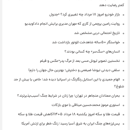
کمتر رضایت دهند
بازار خودرو امروز ۱۸ مرداد چه تغییری کرد؟ +جدول
روایت رامین پرچمی از کاری که مهران مدیری برایش انجام داد/ویدیو
تاریخ احتمالی دربی مشخص شد
خواستگار ۵۰ساله شاهدخت لئونور بازداشت شد
انسان‌های «سگ‌سر» چه کسانی بودند؟
نخستین تصویر لیونل مسی بعد از مرگ پدر+عکس و فیلم
سلفی دیدنی نیوشا ضیغمی و دخترش؛ بهترین حال جهان را دارم!
الهام حمیدی با این استایل رنگارنگ در اسپانیا دیده شد؛ خاص یا بیش از حد
شلوغ؟
بحران معتادان متجاهر در تهران؛ چرا زنان در شرایط جنگ آسیب‌پذیرترند؟
استوری مرموز محمدحسین میثاقی با موی بازکات
قیمت طلا و سکه امروز یکشنبه ۱۸ مرداد ۱۴۰۵/کاهش قیمت طلا و سکه
پس‌لرزه‌های جنگ ایران به شرق آسیا رسید؛ زنگ خطر برای ارتش آمریکا