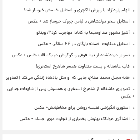
جهانی در آمریکا + فیلم
الهام پاوه‌نژاد با ورزش لاکچری و استایل خاصش خبرساز شد!
۲۱ ساعت پیش
استایل سحر دولتشاهی با لباس چروک خبرساز شد + عکس
برای اولین بار؛ انتشار تصاویری از رهبر جدید
انقلاب/ویدیو
آشپز مشهور صداوسیما به کانادا مهاجرت کرد؟/ ویدئو
استایل متفاوت افسانه بایگان در ۶۴ سالگی + عکس
۲۲ ساعت پیش
تصاویر عمامه بستن به شیوه خاتمی/ویدیو
تصویر دیده‌نشده از بیتا فرهی و گوگوش در یک قاب خاص + عکس
قاب عاشقانه و پست متفاوت همسر شاهرخ استخری!
خانه مجلل محمد صلاح، جایی که او مثل پادشاه زندگی می‌کند | تصاویر
تصویری عاشقانه از شاهرخ استخری و همسرش پس از شایعات جدایی
+ عکس
استوری انگیزشی نفیسه روشن برای مخاطبانش+ عکس
افشاگری هولناک بهنوش بختیاری از تجارت موی اجساد + عکس