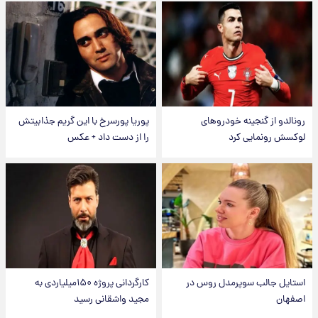
رونالدو از گنجینه خودروهای
پوریا پورسرخ با این گریم جذابیتش
لوکسش رونمایی کرد
را از دست داد + عکس
استایل جالب سوپرمدل روس در
کارگردانی پروژه ۱۵۰میلیاردی به
اصفهان
مجید واشقانی رسید