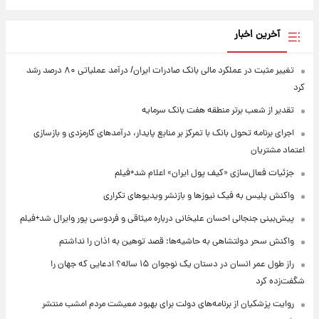
آخرین اخبار
تغییر مثبت در عملکرد مالی بانک صادرات ایران/ درآمد عملیاتی ۸۰ درصد رشد
کرد
تقدیر از شعب برتر منطقه هفت بانک سرمایه
اجرای برنامه تحول بانک با تمرکز بر منابع پایدار، درآمدهای کارمزدی و بازسازی
اعتماد مشتریان
جزئیات فعال‌سازی «کیف پول ایران» اعلام شد+فیلم
واکنش پلیس به فیک نیوزها و بازنشر ویدیوهای تکراری
پیش‌بینی جنجالی احسان علیخانی درباره میثاقی و فردوسی پور وایرال شد+فیلم
واکنش سحر دولتشاهی به حاشیه‌ها: قصد توهین به اذان را نداشتم
راز طول عمر انسان در دستان یک نوجوان ۱۵ ساله؟ ادعایی که جهان را
شگفت‌زده کرد
روایت پزشکیان از برنامه‌های دولت برای بهبود معیشت مردم امشب منتشر