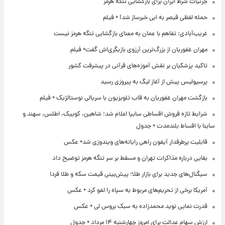
جزئیات شرط ایران برای بازگشایی تنگه هرمز
حمله لفظی قیصر به ابی خبرساز شد! + فیلم
غریب‌آبادی: تفاهم با عمان به معنای بازگشایی تنگه هرمز نیست
مهران غفوریان از بزرگ‌ترین آرزوی بازیگری‌اش گفت+ فیلم
تاکید پزشکیان بر نقش آموزه‌های قرآنی در پیشرفت کشور
پرسپولیس پیش از آغاز لیگ به پیروزی رسید
بازگشت مهران غفوریان به قاب تلویزیون با سریالی نوستالژیک + فیلم
شرایط تازه فروش اقساطی سایپا اعلام شد؛ شاهین، کوییک، اطلس، سهند و
ساینا با اقساط بلندمدت + جدول
قابلیت پرطرفدار آیفون راهی رایانه‌های ویندوزی شد+ عکس
بقایی درباره مذاکرات تهران و مسقط بر سر تنگه هرمز توضیح داد
سیگنال‌های جدید برای بازار طلا؛ پیش‌بینی قیمت سکه و طلا فردا
آمریکا برخی از تحریم‌های مربوط به سپاه را لغو کرد + عکس
قدرت نمایی نوید محمدزاده به سبک بروس لی + عکس
ارزش سهام عدالت برای امروز چهارشنبه ۱۴ مرداد + جدول