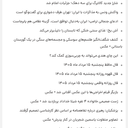
شارژ جدید کالابرگ برای سه دهک؛ جزئیات اعلام شد
واکنش ونس به مذاکرات با ایران؛ تهران طرف دشواری برای گفت‌وگو است
ادعای جنجالی ترامپ؛ ایران به‌دنبال توافق است، گزینه نظامی هم پابرجاست
آش یخ؛ غذای سنتی خنکی که تابستان را دلپذیرتر می‌کند
کشف شگفت‌انگیز طلسم‌های سوسکی و مجسمه‌های سنگی در یک گورستان
باستانی + عکس
این چای هندی می‌تواند به چربی‌سوزی کمک کند؟
فال حافظ پنجشنبه ۱۵ مرداد ماه ۱۴۰۵
فال قهوه روزانه پنجشنبه ۱۵ مرداد ماه ۱۴۰۵
فال روزانه واقعی پنجشنبه ۱۵ مرداد ۱۴۰۵
بازیگر فیلم اخراجی‌ها با این عکس آفتابی شد + عکس
ژست صمیمی خانواده ۴ نفره شیلا خداداد پربازدید شد + عکس
پزشکیان: رهبری درباره تفاهمنامه بر اساس نظر کارشناسی تصمیم گرفتند
تصاویر متفاوت یاسمین شجریان در کنار پدرش+ عکس