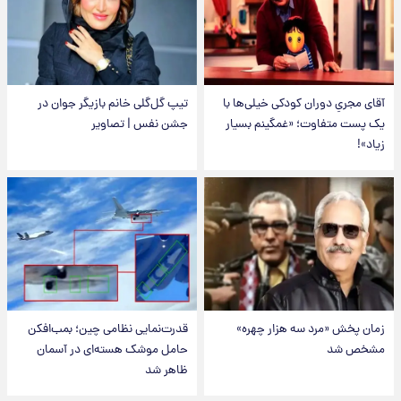
آقای مجریِ دوران کودکی خیلی‌ها با
تیپ گل‌گلی خانم بازیگر جوان در
یک پست متفاوت؛ «غمگینم بسیار
جشن نفس | تصاویر
زیاد»!
زمان پخش «مرد سه هزار چهره»
قدرت‌نمایی نظامی چین؛ بمب‌افکن
مشخص شد
حامل موشک هسته‌ای در آسمان
ظاهر شد