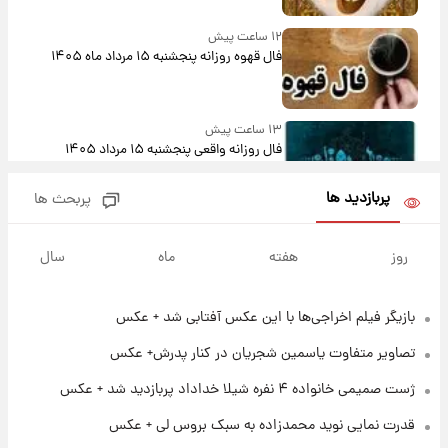
۱۲ ساعت پیش
فال قهوه روزانه پنجشنبه ۱۵ مرداد ماه ۱۴۰۵
۱۳ ساعت پیش
فال روزانه واقعی پنجشنبه ۱۵ مرداد ۱۴۰۵
پربازدید ها
پربحث ها
۲۰ ساعت پیش
ارزش سهام عدالت برای امروز چهارشنبه ۱۴ مرداد
روز
هفته
ماه
سال
+ جدول
بازیگر فیلم اخراجی‌ها با این عکس آفتابی شد + عکس
۱ روز پیش
آغاز طرح جدید فروش مشارکت در تولید سایپا؛
تصاویر متفاوت یاسمین شجریان در کنار پدرش+ عکس
نام خودرو، مبلغ پیش پرداخت و زمان تحویل |
سود مشارکت چند درصد است؟
ژست صمیمی خانواده ۴ نفره شیلا خداداد پربازدید شد + عکس
۱ روز پیش
قدرت نمایی نوید محمدزاده به سبک بروس لی + عکس
زمان پخش «مرد سه هزار چهره» مشخص شد