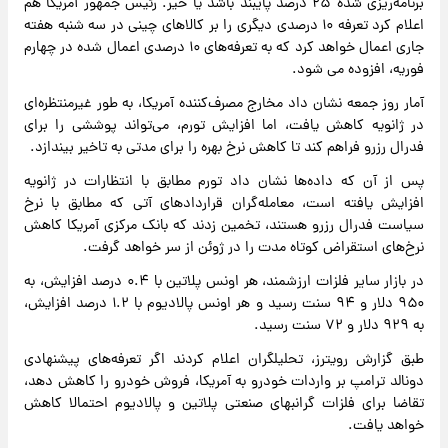
برنامه‌ریزی شده ۲۵ درصد پایبند باشد یا خیر. رئیس جمهور آمریکا هم
اعلام کرد تعرفه ۱۰ درصدی دیگری را بر کالاهای چینی در سه شنبه هفته
جاری اعمال خواهد کرد که به تعرفه‌های ۱۰ درصدی اعمال شده در چهارم
فوریه، افزوده می شود.
آمار روز جمعه نشان داد مخارج مصرف‌کننده آمریکا، به طور غیرمنتظره‌ای
در ژانویه کاهش یافت، اما افزایش تورم، می‌تواند پوششی را برای
فدرال رزرو فراهم کند تا کاهش نرخ بهره را برای مدتی به تاخیر بیندازد.
پس از آن که داده‌ها نشان داد تورم مطابق با انتظارات در ژانویه
افزایش یافته است، معامله‌گران قراردادهای آتی که مطابق با نرخ
سیاست فدرال رزرو هستند، تخمین زدند که بانک مرکزی آمریکا کاهش
نرخ‌های استقراض کوتاه مدت را در ژوئن از سر خواهد گرفت.
در بازار سایر فلزات ارزشمند، هر اونس پلاتین با ۰.۴ درصد افزایش، به
۹۵۰ دلار و ۹۴ سنت رسید و هر اونس پالادیوم با ۱.۲ درصد افزایش،
به ۹۲۹ دلار و ۷۲ سنت رسید.
طبق گزارش رویترز، تحلیلگران اعلام کردند اگر تعرفه‌های پیشنهادی
دونالد ترامپ بر واردات خودرو به آمریکا، فروش خودرو را کاهش دهد،
تقاضا برای فلزات گرانبهای صنعتی پلاتین و پالادیوم احتمالا کاهش
خواهد یافت.