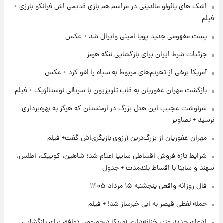
اشک های پائولو مالدینی در مراسم هم بازی قدیمی اش فرانکو بارزی +
فیلم
۱ روز پیش
پست مفهومی جدید پویا امینی وایرال شد + عکس
کار استقلال و رامین رضاییان رسما تمام شد +
عکس / خداحافظی صمیمانه آبی ها با رامین!
جزئیات شرط ایران برای بازگشایی تنگه هرمز
آمریکا برخی از تحریم‌های مربوط به سپاه را لغو کرد + عکس
۱ روز پیش
آتش اختلاف در اینستاگرام؛ تمجید از حردانی به
بازگشت مهران غفوریان به قاب تلویزیون با سریالی نوستالژیک + فیلم
مذاق رضاییان خوش نیامد+عکس
سرنوشت عجیب این هتل بزرگ در ارمنستان که هرگز به بهره‌برداری
نرسید + تصاویر
۱ روز پیش
پروین اعتصامی در دوران نوجوانی؛ اواخر دهه
مهران غفوریان از بزرگ‌ترین آرزوی بازیگری‌اش گفت+ فیلم
۱۲۹۰ شمسی
شرایط تازه فروش اقساطی سایپا اعلام شد؛ شاهین، کوییک، اطلس،
سهند و ساینا با اقساط بلندمدت + جدول
فال روزانه واقعی پنجشنبه ۱۵ مرداد ۱۴۰۵
حمله لفظی قیصر به ابی خبرساز شد! + فیلم
ادعای جدید وزیر خزانه‌داری آمریکا درخصوص توافق برای بازگشایی