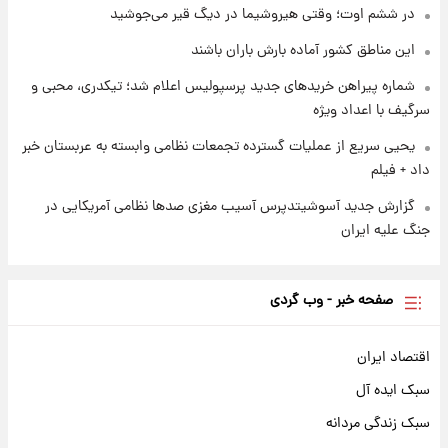
۱ روز پیش
در ششم اوت؛ وقتی هیروشیما در دیگ قیر می‌جوشید
سیگنال‌های جدید برای بازار طلا؛ پیش‌بینی
قیمت سکه و طلا فردا
این مناطق کشور آماده بارش باران باشند
شماره پیراهن خریدهای جدید پرسپولیس اعلام شد؛ تیکدری، محبی و
سرگیف با اعداد ویژه
یحیی سریع از عملیات گسترده تجمعات نظامی وابسته به عربستان خبر
داد + فیلم
گزارش جدید آسوشیتدپرس آسیب مغزی صدها نظامی آمریکایی در
جنگ علیه ایران
صفحه خبر - وب گردی
اقتصاد ایران
سبک ایده آل
سبک زندگی مردانه