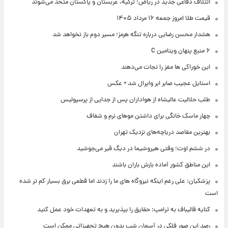
ائتلاف دفاعی جدید در ریاض؛ ترکیه، عربستان و پاکستان متحد می‌شوند
قیمت طلا امروز جمعه ۱۶ مرداد ۱۴۰۵
هشدار محسن رضایی درباره تنگه هرمز؛ مسیر دوم باز نخواهد شد
۶ منبع پنهان ویتامین C
این خوراکی ها مغز را نجات می‌دهند
استایل عجیب صابر ابر وایرال شد + عکس
طلب حلالیت عالیشاه از هواداران پس از جدایی از پرسپولیس
چهار ماسک خانگی برای داشتن موهای نرم و شفاف
بهترین مقاصد دریاچه‌های نزدیک تهران
در ششم اوت؛ وقتی هیروشیما در دیگ قیر می‌جوشید
این مناطق کشور آماده بارش باران باشند
پزشکیان: علی رغم اینکه نیروگاه های ما را زدند اما قطعی برق بسیار کم تر شده
است
کنایه قالیباف به ترامپ: حقایق را بپذیرید و به تعهدات خود عمل کنید
رصد این صور فلکی در آسمان شب بدون هیچ تجهیزاتی ممکن است