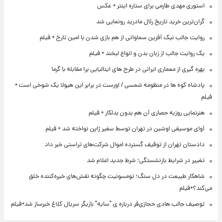
استوری مهدی طارمی برای ستاره اینتر + عکس
گران‌ترین خرید تاریخ رئال مادرید رونمایی شد
روایت جالب نیک آفرین سماواتی از هم بازی شدن با امین تارخ + فیلم
یک روایت جالب از زبان بدن و انواع لبخند + فیلم
بهره گیری از معماری ایرانی در طرح های ایتالیایی برا مقابله با گرما
پادشاه کوه ها در منظومه شمسی / اورست در برابر این هیولا یک شوخی است +
فیلم
هنرنمایی روزبه حصاری آن هم بدون بدلکار + فیلم
آوای موسیقی اوشین در تهران توسط سفیر ژاپن نواخته شد + فیلم
دادستان تهران از توقیف گسترده اموال شرکت‌های تراستی خبر داد
تغییر در شرایط بازنشستگی؛ شرط جدید اعلام شد
شاهکار طبیعت در دل سنگ؛ تومسونیت چگونه نقش‌های خیره‌کننده خلق
می‌کند؟+فیلم
توصیف جالب هادی حجازی‌فر درباره ی "سایه" بازیگر سریال کلاغ خبرساز شد+فیلم