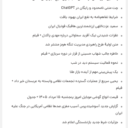
چت متنی نامحدود و رایگان در ChatGPT
شرایط تفاهم‌نامه به نفع ایران بهبود یافت
سعید عزت‌اللهی ارزشمندترین هافبک فوتبال ایران
نظرات شنیدنی نیک آفرید سماواتی درباره مهدی پاکدل + فیلم
متن اولیۀ طرح راهبردی مدیریت تنگه هرمز منتشر شد
خاطره جالب شهاب حسینی از فرار در دوره سربازی + فیلم
نحوه فعالیت سیستم دید در شب
یک پیش‌بینی مهم از آینده بازار طلا
یحیی سریع از عملیات گسترده تجمعات نظامی وابسته به عربستان خبر داد +
فیلم
قیمت انواع گوشی موبایل امروز پنجشنبه ۱۵ مرداد ۱۴۰۵ + جدول
گزارش جدید آسوشیتدپرس آسیب مغزی صدها نظامی آمریکایی در جنگ علیه
ایران
جزئیات شرط جدید بازنشستگی اعلام شد