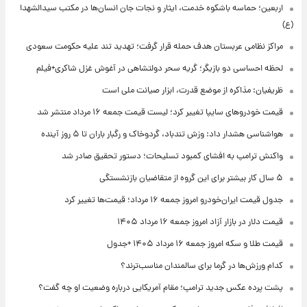
اربعین؛ حماسه باشکوه خدمت، ایثار و نجات جان انسان‌ها در مکتب سیدالشهدا
(ع)
مراکز نظامی عربستان هدف حمله قرار گرفت؛ تهدید تند علیه حکومت سعودی
لحظه احساسی دو بازیگر؛ گریه سحر دولتشاهی در آغوش غزل شاکری+فیلم
ظریفیان: مذاکره از موضع قدرت، ابزار صیانت ملی است
قیمت خودروهای سایپا تغییر کرد؛ لیست قیمت جمعه ۱۶ مرداد منتشر شد
هواشناسی هشدار داد: وزش تندباد، گردوخاک و رگبار باران تا ۵ روز آینده
واکنش ترامپ به افشای کمبود تسلیحات؛ دستور تحقیق صادر شد
۵ سال کار بیشتر برای این گروه از متقاضیان بازنشستگی
جدول قیمت ایران‌خودرو امروز جمعه ۱۶ مرداد؛ قیمت‌ها تغییر کرد
قیمت دلار در بازار آزاد امروز جمعه ۱۶ مرداد ۱۴۰۵
قیمت طلا و سکه امروز جمعه ۱۶ مرداد ۱۴۰۵ +جدول
کدام ورزش‌ها در گرما برای سالمندان مناسب‌ترند؟
پشت پرده عکس جدید ترامپ؛ مقام آمریکایی درباره وضعیت او چه گفت؟