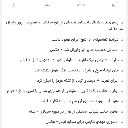
جزئیات فعال‌سازی «کیف پول ایران» اعلام
روز
هفته
ماه
سال
شد+فیلم
پیش‌بینی جنجالی احسان علیخانی درباره میثاقی و فردوسی پور وایرال
۱ روز پیش
تغییر تند قیمت محصولات ایران‌خودرو و سایپا
شد+فیلم
امروز پنجشنبه ۱۵ مرداد ۱۴۰۵ +جدول
شرایط تفاهم‌نامه به نفع ایران بهبود یافت
۱ روز پیش
استایل عجیب صابر ابر وایرال شد + عکس
قیمت طلا و سکه امروز پنجشنبه ۱۵ مرداد ۱۴۰۵
نظرات شنیدنی نیک آفرید سماواتی درباره مهدی پاکدل + فیلم
متن اولیۀ طرح راهبردی مدیریت تنگه هرمز منتشر شد
۱ روز پیش
ایران تعرفه ۷ درصدی تردد از تنگه هرمز را ابلاغ کرد
شارژ جدید کالابرگ برای سه دهک؛ جزئیات اعلام
شد
روایت جالب نیک آفرین سماواتی از هم بازی شدن با امین تارخ + فیلم
هنرنمایی روزبه حصاری آن هم بدون بدلکار + فیلم
۱ روز پیش
شرایط تازه فروش اقساطی سایپا اعلام شد؛
خاطره جالب شهاب حسینی از فرار در دوره سربازی + فیلم
شاهین، کوییک، اطلس، سهند و ساینا با اقساط
بلندمدت + جدول
استوری مهدی طارمی برای ستاره اینتر + عکس