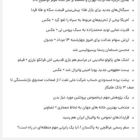
بقایی درباره مذاکرات تهران و مسقط بر سر تنگه هرمز توضیح داد
سیگنال‌های جدید برای بازار طلا؛ پیش‌بینی قیمت سکه و طلا فردا
آمریکا برخی از تحریم‌های مربوط به سپاه را لغو کرد + عکس
قدرت نمایی نوید محمدزاده به سبک بروس لی + عکس
ارزش سهام عدالت برای امروز چهارشنبه ۱۴ مرداد + جدول
محسن مسلمان رسما پرسپولیسی شد
اشک های پائولو مالدینی در مراسم هم بازی قدیمی اش فرانکو بارزی + فیلم
پست مفهومی جدید پویا امینی وایرال شد + عکس
پشت پرده‌ مسدودی حساب شرکت ملی نفت / از ضمانت صندوق بازنشستگی تا
صف ۳ بانک طلبکار
یک پژوهش مهم درخصوص پروتئین مورد نیاز بدن
منتخب بهترین خانه های جهان به لحاظ معماری + تصاویر
قراردادهای نجومی به والیبال ایران هم رسید
سفر رسمی عراقچی به پاکستان / آیا یک رایزنی مهم منطقه‌ای در راه است؟