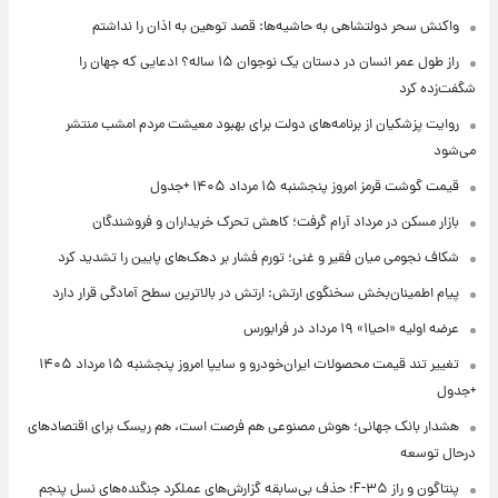
واکنش سحر دولتشاهی به حاشیه‌ها: قصد توهین به اذان را نداشتم
راز طول عمر انسان در دستان یک نوجوان ۱۵ ساله؟ ادعایی که جهان را
شگفت‌زده کرد
روایت پزشکیان از برنامه‌های دولت برای بهبود معیشت مردم امشب منتشر
می‌شود
قیمت گوشت قرمز امروز پنجشنبه ۱۵ مرداد ۱۴۰۵ +جدول
بازار مسکن در مرداد آرام گرفت؛ کاهش تحرک خریداران و فروشندگان
شکاف نجومی میان فقیر و غنی؛ تورم فشار بر دهک‌های پایین را تشدید کرد
پیام اطمینان‌بخش سخنگوی ارتش: ارتش در بالاترین سطح آمادگی قرار دارد
عرضه اولیه «احیا۱» ۱۹ مرداد در فرابورس
تغییر تند قیمت محصولات ایران‌خودرو و سایپا امروز پنجشنبه ۱۵ مرداد ۱۴۰۵
+جدول
هشدار بانک جهانی؛ هوش مصنوعی هم فرصت است، هم ریسک برای اقتصادهای
درحال توسعه
پنتاگون و راز F-۳۵؛ حذف بی‌سابقه گزارش‌های عملکرد جنگنده‌های نسل پنجم