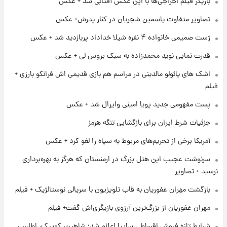
بازیگر فیلم اخراجی‌ها با این عکس آفتابی شد + عکس
۱ روز پیش
آغاز طرح جدید فروش مشارکت در تولید سایپا؛
تصاویر متفاوت یاسمین شجریان در کنار پدرش+ عکس
نام خودرو، مبلغ پیش پرداخت و زمان تحویل |
سود مشارکت چند درصد است؟
ژست صمیمی خانواده ۴ نفره شیلا خداداد پربازدید شد + عکس
۱ روز پیش
قدرت نمایی نوید محمدزاده به سبک بروس لی + عکس
زمان پخش «مرد سه هزار چهره» مشخص شد
اشک های پائولو مالدینی در مراسم هم بازی قدیمی اش فرانکو بارزی +
فیلم
۱ روز پیش
پست مفهومی جدید پویا امینی وایرال شد + عکس
کار استقلال و رامین رضاییان رسما تمام شد +
عکس / خداحافظی صمیمانه آبی ها با رامین!
جزئیات شرط ایران برای بازگشایی تنگه هرمز
آمریکا برخی از تحریم‌های مربوط به سپاه را لغو کرد + عکس
۱ روز پیش
آتش اختلاف در اینستاگرام؛ تمجید از حردانی به
سرنوشت عجیب این هتل بزرگ در ارمنستان که هرگز به بهره‌برداری
مذاق رضاییان خوش نیامد+عکس
نرسید + تصاویر
بازگشت مهران غفوریان به قاب تلویزیون با سریالی نوستالژیک + فیلم
۱ روز پیش
پروین اعتصامی در دوران نوجوانی؛ اواخر دهه
مهران غفوریان از بزرگ‌ترین آرزوی بازیگری‌اش گفت+ فیلم
۱۲۹۰ شمسی
شرایط تازه فروش اقساطی سایپا اعلام شد؛ شاهین، کوییک، اطلس،