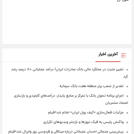
آخرین اخبار
تغییر مثبت در عملکرد مالی بانک صادرات ایران/ درآمد عملیاتی ۸۰ درصد رشد
کرد
تقدیر از شعب برتر منطقه هفت بانک سرمایه
اجرای برنامه تحول بانک با تمرکز بر منابع پایدار، درآمدهای کارمزدی و بازسازی
اعتماد مشتریان
جزئیات فعال‌سازی «کیف پول ایران» اعلام شد+فیلم
واکنش پلیس به فیک نیوزها و بازنشر ویدیوهای تکراری
پیش‌بینی جنجالی احسان علیخانی درباره میثاقی و فردوسی پور وایرال شد+فیلم