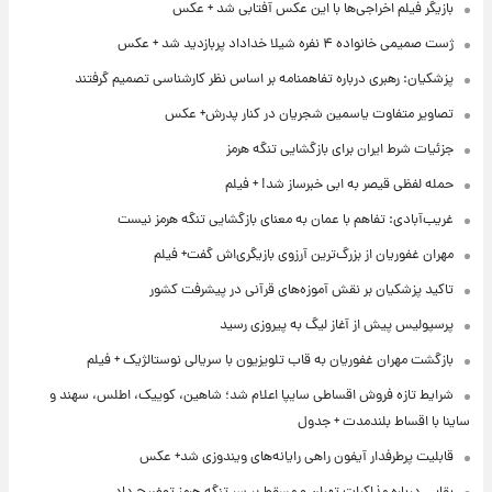
بازیگر فیلم اخراجی‌ها با این عکس آفتابی شد + عکس
ژست صمیمی خانواده ۴ نفره شیلا خداداد پربازدید شد + عکس
پزشکیان: رهبری درباره تفاهمنامه بر اساس نظر کارشناسی تصمیم گرفتند
تصاویر متفاوت یاسمین شجریان در کنار پدرش+ عکس
جزئیات شرط ایران برای بازگشایی تنگه هرمز
حمله لفظی قیصر به ابی خبرساز شد! + فیلم
غریب‌آبادی: تفاهم با عمان به معنای بازگشایی تنگه هرمز نیست
مهران غفوریان از بزرگ‌ترین آرزوی بازیگری‌اش گفت+ فیلم
تاکید پزشکیان بر نقش آموزه‌های قرآنی در پیشرفت کشور
پرسپولیس پیش از آغاز لیگ به پیروزی رسید
بازگشت مهران غفوریان به قاب تلویزیون با سریالی نوستالژیک + فیلم
شرایط تازه فروش اقساطی سایپا اعلام شد؛ شاهین، کوییک، اطلس، سهند و
ساینا با اقساط بلندمدت + جدول
قابلیت پرطرفدار آیفون راهی رایانه‌های ویندوزی شد+ عکس