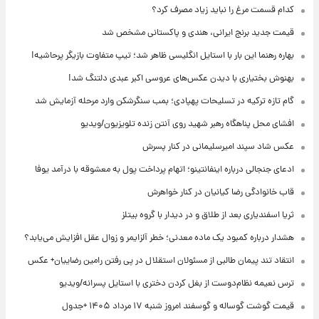
کدام قسمت مرغ را نباید زیاد مصرف کرد؟
قیمت جدید برنج ایرانی، هندی و پاکستانی مشخص شد
بهاره رهنما این بار با استایل انگلیسی ظاهر شد؛ تیپ متفاوت بازیگر پرحاشیه!
بهنوش بختیاری با دیدن عکس‌های عروسی اکبر عبدی دلتنگ شد!
گام تازه ترکیه در تسلیحات پهپادی؛ بمب سنگرشکن وارد مرحله آزمایش شد
افشای محل پناهگاه‌ رهبر شهید روی آنتن زنده تلویزیون/ویدیو
عکس شاد سپند امیرسلیمانی در کنار پسرش
ادعای جنجالی درباره اینفانتینو؛ اتهام پرداخت پول به معشوقه با درآمد یوفا
قاب خانوادگی رضا کیانیان در کنار خواهرش
ثریا اسفندیاری بعد از طلاق و در دیدار با گروه بیتلز
هشدار درباره کمبود یک ماده معدنی؛ خطر آلزایمر و زوال عقل افزایش می‌یابد؟
انتقاد تند پیمان طالبی از مسئولان استقلال در پی رفتن رامین رضاییان+ عکس
ترس نعیمه نظام‌دوست از بغل کردن دختری با استایل پسرانه/ویدیو
قیمت گوشت گوساله و گوسفند امروز شنبه ۱۷ مرداد ۱۴۰۵ +جدول