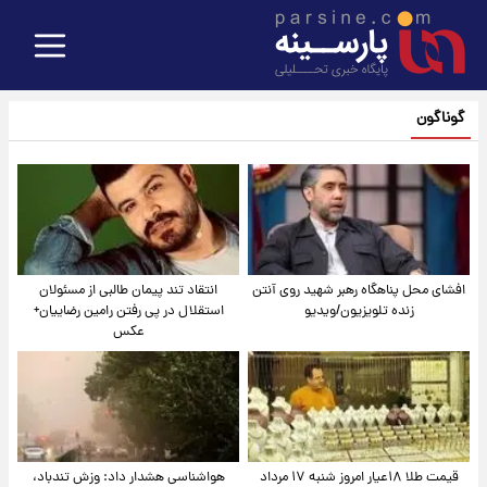
گوناگون
افشای محل پناهگاه‌ رهبر شهید روی آنتن
انتقاد تند پیمان طالبی از مسئولان
زنده تلویزیون/ویدیو
استقلال در پی رفتن رامین رضاییان+
عکس
قیمت طلا ۱۸عیار امروز شنبه ۱۷ مرداد
هواشناسی هشدار داد: وزش تندباد،