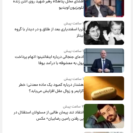
افشای محل پناهگاه‌ رهبر شهید روی آنتن زنده
تلویزیون/ویدیو
۱ ساعت پیش
ثریا اسفندیاری بعد از طلاق و در دیدار با گروه
بیتلز
۱ ساعت پیش
ادعای جنجالی درباره اینفانتینو؛ اتهام پرداخت
پول به معشوقه با درآمد یوفا
۱ ساعت پیش
هشدار درباره کمبود یک ماده معدنی؛ خطر
آلزایمر و زوال عقل افزایش می‌یابد؟
۲ ساعت پیش
انتقاد تند پیمان طالبی از مسئولان استقلال در
پی رفتن رامین رضاییان+ عکس