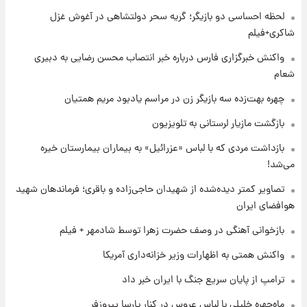
لحظه احساسی دو بازیگر؛ گریه سحر دولتشاهی در آغوش غزل
۱۷ ساعت پیش
بازیکن به درد نخور استقلال با مقصد اروپا این
شاکری+فیلم
تیم را ترک کرد!
واکنش خبرگزاری فارس درباره خبر انتصاب محسن رضایی به دبیری
شعام
۲۲ ساعت پیش
تصاویر کمتر دیده‌شده از شهیدان حاجی‌زاده و
چهره بهت‌زده سه بازیگر زن در مراسم یادبود مریم همتیان
باقری؛ فرماندهان شهید هوافضای ایران
بازگشت مازیار لرستانی به تلویزیون
۱ روز پیش
بازداشت مردی که با لباس «عزرائیل» به بیماران بیمارستان خیره
قیمت خودروهای سایپا تغییر کرد؛ لیست قیمت
می‌شد!
جمعه ۱۶ مرداد منتشر شد
تصاویر کمتر دیده‌شده از شهیدان حاجی‌زاده و باقری؛ فرماندهان شهید
هوافضای ایران
۱ روز پیش
جدول قیمت ایران‌خودرو امروز جمعه ۱۶ مرداد؛
بازخوانی آهنگی در وصف حضرت زهرا توسط شادمهر + فیلم
قیمت‌ها تغییر کرد
واکنش همتی به اظهارات وزیر خزانه‌داری آمریکا
۱ روز پیش
ترامپ از پایان سریع جنگ با ایران خبر داد
قیمت طلا و سکه امروز جمعه ۱۶ مرداد ۱۴۰۵
+جدول
ماه‌چهره خلیلی با لباس عروس در کنار پارسا پیروزفر