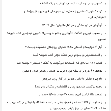
تصاویر جدید و دلبرانه از هدیه تهرانی در یک گلخانه
ثبت تصاویر تماشایی از همزیستی خرس‌های قهوه‌ای و کل‌وبزها در
اشترانکوه+فیلم
گوگوش در دو سالگی و در کنار مادرش؛ سال ۱۳۳۱
با عجیب ترین و شگفت انگیزترین چشم های حیوانات روی کره زمین آشنا شوید+
تصاویر
فرار ۴ هواپیما از آسمان جده؛ ماجرای پروازهای مشکوک چیست؟
با قدرتمندترین و بادوام ترین تانک جهان آشنا شوید+ فیلم
کتاب ۸۰۰ ساله‌ای که افسانه‌ها می‌گویند به کمک «شیطان» نوشته شد
توافق ۶۰ روزه برای تنگه هرمز؛ جزئیات جدید از رایزنی ایران و عمان
ماه‌چهره خلیلی با لباس عروس در کنار پارسا پیروزفر
بحث بازگشت شادمهر پس از اظهارات پزشکیان داغ شد!
قیمت طلا ۱۸عیار امروز شنبه ۱۷ مرداد ۱۴۰۵ +جدول
از سقوط در QS تا حذف از تایمز، وقتی سیاست دانشگاه را قربانی می‌کند/ روایت
حذف دانشگاه‌های ایران از رتبه‌بندی‌های جهانی