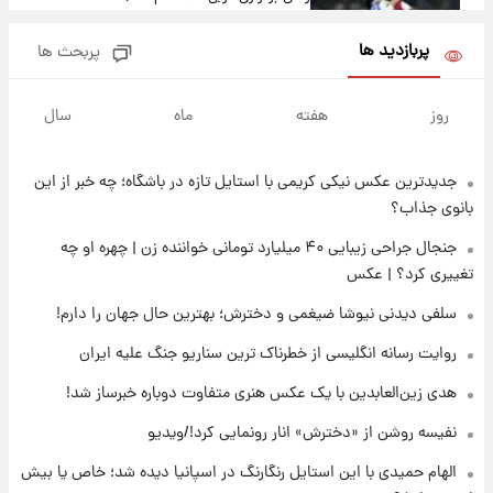
پربازدید ها
پربحث ها
۱۳ ساعت پیش
خبر انتصاب جدید محسن رضایی حذف شد +
روز
هفته
ماه
سال
جزئیات
جدیدترین عکس نیکی کریمی با استایل تازه در باشگاه؛ چه خبر از این
۱۴ ساعت پیش
پست جدید محسن رضایی در شورای عالی امنیت
بانوی جذاب؟
ملی
جنجال جراحی زیبایی ۴۰ میلیارد تومانی خواننده زن | چهره او چه
تغییری کرد؟ | عکس
۱۸ ساعت پیش
آتش‌سوزی در لوناپارک شیراز؛ آخرین وضعیت
سلفی دیدنی نیوشا ضیغمی و دخترش؛ بهترین حال جهان را دارم!
خزندگان خطرناک پس از حادثه
روایت رسانه انگلیسی از خطرناک ترین سناریو جنگ علیه ایران
۱۹ ساعت پیش
هدی زین‌العابدین با یک عکس هنری متفاوت دوباره خبرساز شد!
خواستگار ۵۰ساله شاهدخت لئونور بازداشت شد
نفیسه روشن از «دخترش» انار رونمایی کرد!/ویدیو
الهام حمیدی با این استایل رنگارنگ در اسپانیا دیده شد؛ خاص یا بیش
۱۹ ساعت پیش