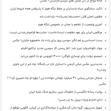
خانه ارواح در دل جنگل های سرسبز مازندران + عکس
تاکید سخنگوی سپاه پاسداران بر حفظ تنگه هرمز تا پذیرفتن همه شروط ایران
مظنون اصلی قتل «حمیدرضا رجب‌زاده» بازداشت شد
آخرین وضعیت از تفاهم با عمان در خصوص تنگه هرمز
عراقچی:ایران پای عهد مقاومت ایستاده‌است؛ جنایت‌ها فراموش‌شدنی نیست
پست احساسی و غم انگیز سوسن پرور برای زنده یاد ماهچهره خلیلی+ عکس
جواد نکونام وارد تبریز شد؛ آغاز رسمی کار سرمربی جدید تراکتور+فیلم
تصمیم دولت برای نوسازی ناوگان؛ ۴۰۰۰ اتوبوس نو به کشور می‌آید
جدیدترین عکس نیکی کریمی با استایل تازه در باشگاه؛ چه خبر از این بانوی
جذاب؟
جنجال جراحی زیبایی ۴۰ میلیارد تومانی خواننده زن | چهره او چه تغییری کرد؟ |
عکس
روایت رسانه انگلیسی از خطرناک ترین سناریو جنگ علیه ایران
ادای احترام ویژه دی‌پل به پدر مسی!
شهباز حسن‌پور: گروه مالی گردشگری با سرمایه‌گذاری در کرمان، الگویی موفق از