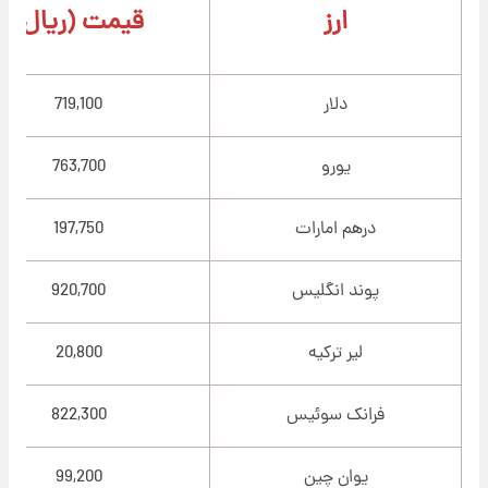
ارز
قیمت (ریال)
دلار
719,100
یورو
763,700
درهم امارات
197,750
پوند انگلیس
920,700
لیر ترکیه
20,800
فرانک سوئیس
822,300
یوان چین
99,200