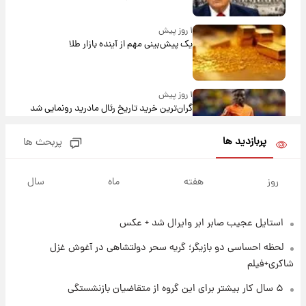
۱ روز پیش
یک پیش‌بینی مهم از آینده بازار طلا
۱ روز پیش
گران‌ترین خرید تاریخ رئال مادرید رونمایی شد
پربازدید ها
پربحث ها
۱ روز پیش
پیش‌بینی بارش‌های گسترده با ورود ال‌نینو؛ کدام
روز
هفته
ماه
سال
روزها پربارش‌تر خواهند بود؟
استایل عجیب صابر ابر وایرال شد + عکس
۱ روز پیش
شماره پیراهن خریدهای جدید پرسپولیس اعلام
لحظه احساسی دو بازیگر؛ گریه سحر دولتشاهی در آغوش غزل
شد؛ تیکدری، محبی و سرگیف با اعداد ویژه
شاکری+فیلم
۱ روز پیش
۵ سال کار بیشتر برای این گروه از متقاضیان بازنشستگی
جزئیات فعال‌سازی «کیف پول ایران» اعلام