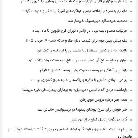
واکنش خبرگزاری فارس درباره خبر انتصاب محسن رضایی به دبیری شعام
عابدینی: سپاه با پدافند بومی هواگردهای آمریکا را شکار و غنیمت گرفت
تصمیم غیرمنتظره دیپ‌سیک خبرساز شد
جزئیات محدودیت تردد در آزادراه تهران کرج قزوین تا ماه آینده
یک پیش ‌بینی مهم برای قیمت دلار، طلا و سکه شنبه ۱۷ مرداد ۱۴۰۵
بازیکن به درد نخور استقلال با مقصد اروپا این تیم را ترک کرد!
عراق بر خلع سلاح گروه‌ها و انحصار سلاح در دست دولت تاکید کرد
بازخوانی آهنگی در وصف حضرت زهرا توسط شادمهر + فیلم
ریاض: توافق دفاعی با ترکیه و پاکستان علیه هیچ کشوری نیست
بازداشت مردی که با لباس «عزرائیل» به بیماران بیمارستان خیره می‌شد!
همه چیز درباره فروش موی زنان
خبر خوش برای سرخ پوشان بیفوما در پرسپولیس ماندنی شد
گربه بازیگوش دلیل قطع برق این شهر
پیام تسلیت معاون وزیر فرهنگ و ارشاد اسلامی در پی درگذشت استاد ابوالقاسم
قاسم‌زاده