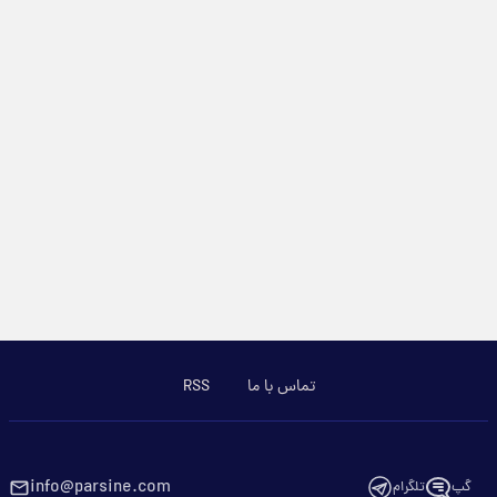
تماس با ما
RSS
info@parsine.com
گپ
تلگرام