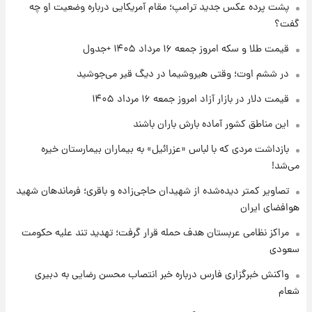
پشت پرده عکس جدید ترامپ؛ مقام آمریکایی درباره وضعیت او چه
شد+فیلم
گفت؟
۱ روز پیش
قیمت طلا و سکه امروز جمعه ۱۶ مرداد ۱۴۰۵ +جدول
تغییر تند قیمت محصولات ایران‌خودرو و سایپا
امروز پنجشنبه ۱۵ مرداد ۱۴۰۵ +جدول
در ششم اوت؛ وقتی هیروشیما در دیگ قیر می‌جوشید
قیمت دلار در بازار آزاد امروز جمعه ۱۶ مرداد ۱۴۰۵
۱ روز پیش
این مناطق کشور آماده بارش باران باشند
قیمت طلا و سکه امروز پنجشنبه ۱۵ مرداد ۱۴۰۵
بازداشت مردی که با لباس «عزرائیل» به بیماران بیمارستان خیره
می‌شد!
۱ روز پیش
شارژ جدید کالابرگ برای سه دهک؛ جزئیات اعلام
تصاویر کمتر دیده‌شده از شهیدان حاجی‌زاده و باقری؛ فرماندهان شهید
شد
هوافضای ایران
مراکز نظامی عربستان هدف حمله قرار گرفت؛ تهدید تند علیه حکومت
سعودی
واکنش خبرگزاری فارس درباره خبر انتصاب محسن رضایی به دبیری
شعام