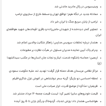
وینیسیوس در رئال مادرید ماندنی شد
معادله جدید در تنگه هرمز؛ توافق تهران و مسقط خارج از سناریوی ترامپ
ترامپ از پایان سریع جنگ با ایران خبر داد
تصاویر کمتر دیده‌شده از شهیدان حاجی‌زاده و باقری؛ فرماندهان شهید هوافضای
ایران
هشدار درباره تخلفات سرویس مدارس؛ راهکار شکایت والدین اعلام شد
پدرام پاک آیین نماینده مدیران مسئول در هیأت نظارت بر مطبوعات
اربعین؛ حماسه باشکوه خدمت، ایثار و نجات جان انسان‌ها در مکتب سیدالشهدا
(ع)
مراکز نظامی عربستان هدف حمله قرار گرفت؛ تهدید تند علیه حکومت سعودی
لحظه احساسی دو بازیگر؛ گریه سحر دولتشاهی در آغوش غزل شاکری+فیلم
ظریفیان: مذاکره از موضع قدرت، ابزار صیانت ملی است
قیمت خودروهای سایپا تغییر کرد؛ لیست قیمت جمعه ۱۶ مرداد منتشر شد
هواشناسی هشدار داد: وزش تندباد، گردوخاک و رگبار باران تا ۵ روز آینده