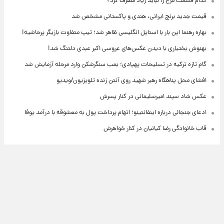
کدام قسمت مرغ را نباید زیاد مصرف کرد؟
قیمت جدید برنج ایرانی، هندی و پاکستانی مشخص شد
بهاره رهنما این بار با استایل انگلیسی ظاهر شد؛ تیپ متفاوت بازیگر پرحاشیه!
بهنوش بختیاری با دیدن عکس‌های عروسی اکبر عبدی دلتنگ شد!
گام تازه ترکیه در تسلیحات پهپادی؛ بمب سنگرشکن وارد مرحله آزمایش شد
افشای محل پناهگاه‌ رهبر شهید روی آنتن زنده تلویزیون/ویدیو
عکس شاد سپند امیرسلیمانی در کنار پسرش
ادعای جنجالی درباره اینفانتینو؛ اتهام پرداخت پول به معشوقه با درآمد یوفا
قاب خانوادگی رضا کیانیان در کنار خواهرش