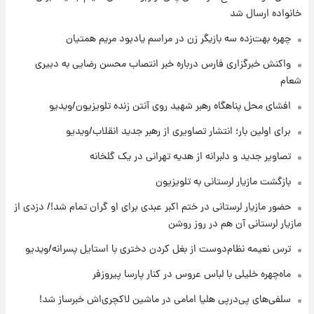
قیمت گوشت گوساله و گوسفند امروز شنبه ۱۷
خانواده ارسال شد
مرداد ۱۴۰۵ +جدول
چهره بهت‌زده سه بازیگر زن در مراسم یادبود مریم همتیان
۹ ساعت پیش
واکنش خبرگزاری فارس درباره خبر انتصاب محسن رضایی به دبیری
با قدرتمندترین و بادوام ترین تانک جهان آشنا
شعام
شوید+ فیلم
افشای محل پناهگاه‌ رهبر شهید روی آنتن زنده تلویزیون/ویدیو
۱۰ ساعت پیش
برای اولین بار؛ انتشار تصاویری از رهبر جدید انقلاب/ویدیو
قیمت طلا ۱۸عیار امروز شنبه ۱۷ مرداد ۱۴۰۵
+جدول
تصاویر جدید و دلبرانه از هدیه تهرانی در یک گلخانه
بازگشت مازیار لرستانی به تلویزیون
۱۰ ساعت پیش
حضور مازیار لرستانی در ختم اکبر عبدی برای او گران تمام شد!/ دزدی از
قیمت محصولات ایران‌خودرو و سایپا امروز شنبه
۱۷ مرداد ۱۴۰۵
مازیار لرستانی آن هم در روز روشن
ترس نعیمه نظام‌دوست از بغل کردن دختری با استایل پسرانه/ویدیو
۱ روز پیش
یک پیش ‌بینی مهم برای قیمت دلار، طلا و سکه
ماه‌چهره خلیلی با لباس عروس در کنار پارسا پیروزفر
شنبه ۱۷ مرداد ۱۴۰۵
سلفی‌های پی‌درپی هلیا امامی در ماشین لاکچری‌اش خبرساز شد!