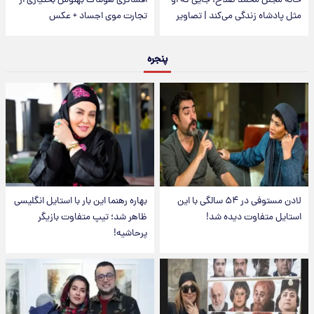
خانه مجلل محمد صلاح، جایی که او
افشاگری هولناک بهنوش بختیاری از
مثل پادشاه زندگی می‌کند | تصاویر
تجارت موی اجساد + عکس
پنجره
لادن مستوفی در ۵۴ سالگی با این
بهاره رهنما این بار با استایل انگلیسی
استایل متفاوت دیده شد!
ظاهر شد؛ تیپ متفاوت بازیگر
پرحاشیه!