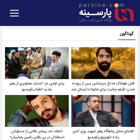
گوناگون
قتل هولناک مداح سرشناس پس از ربوده
برای اولین بار؛ انتشار تصاویری از رهبر
شدن؛ فیلم جنایت برای خانواده ارسال شد
جدید انقلاب/ویدیو
افشای محل پناهگاه‌ رهبر شهید روی آنتن
انتقاد تند پیمان طالبی از مسئولان
زنده تلویزیون/ویدیو
استقلال در پی رفتن رامین رضاییان+