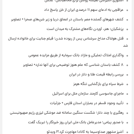
استوری انگیزشی نفیسه روشن برای مخاطبانش+ عکس
عراقچی به ادعای سهم ۱۱ درصدی ایران از خزر پاسخ داد
کشف شهرهای گمشده مصر باستان در اعماق دریا و زیر شن‌های صحرا + تصاویر
پزشکیان: هنر، آوردن نگاه‌های مشترک به میدان است
قتل هولناک مداح سرشناس پس از ربوده شدن؛ فیلم جنایت برای خانواده ارسال
شد
واگذاری املاک تملیکی و مازاد بانک سرمایه از طریق مزایده عمومی
۸ کشف باستان شناسی که علم هنوز توضیحی برای آنها ندارد+ تصاویر
بررسی رابطه قیمت طلا و دلار در ایران
شرط سپاه برای بازگشایی تنگه هرمز
ماجرای جاسوسی کارمند سازمان ملل برای اسرائیل
تأیید وجود فسفر در بمباران استان فارس + جزئیات
رهگیری با چند دلار؛ شکست سنگین سامانه ضد موشکی لیزری رژیم صهیونیستی
با صدور پیامی؛ مدیرعامل بانک ملی ایران روز خبرنگار را تبریک گفت
آشپز مشهور صداوسیما به کانادا مهاجرت کرد؟/ ویدئو