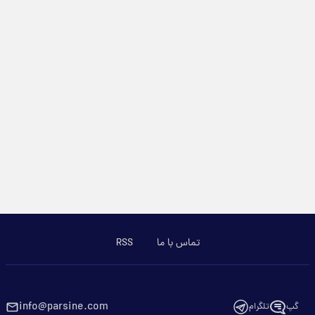
تماس با ما
RSS
info@parsine.com
گپ
تلگرام