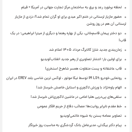
لحظه برخورد رعد و برق به ساختمان مرکز تجارت جهانی در آمریکا + فیلم
حضور مازیار لرستانی در ختم اکبر عبدی برای او گران تمام شد!/ دزدی از مازیار
لرستانی آن هم در روز روشن
دو دختر پیمان قاسم‌خانی، یکی از بهاره رهنما و دیگری از میترا ابراهیمی؛ در یک
قاب!
زمان‌بندی جدید شارژ کالابرگ مرداد ۱۴۰۵ اعلام شد
برای اولین بار؛ انتشار تصاویری از رهبر جدید انقلاب/ویدیو
قاب عاشقانه و پست متفاوت همسر شاهرخ استخری!
رونمایی خودرو IM LS۹ توسط نیکا موتور ، لوکس ترین شاسی بلند EREV در ایران
الهام پاوه‌نژاد با ورزش لاکچری و استایل خاصش خبرساز شد!
سلفی‌های پی‌درپی هلیا امامی در ماشین لاکچری‌اش خبرساز شد!
خط مقدم نابرابر روایت‌ها؛ مصائب دفاع از حریم افکار عمومی
تصاویر عمامه بستن به شیوه خاتمی/ویدیو
پیام دکتر بیگدلی، مدیرعامل بانک گردشگری به مناسبت روز خبرنگار