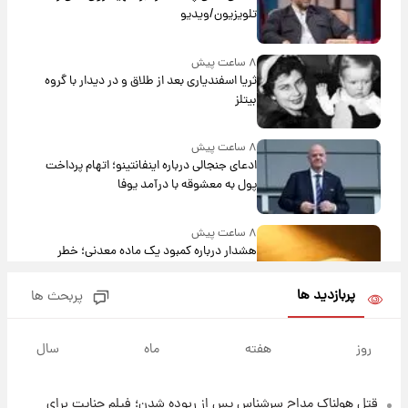
تلویزیون/ویدیو
۸ ساعت پیش
ثریا اسفندیاری بعد از طلاق و در دیدار با گروه
بیتلز
۸ ساعت پیش
ادعای جنجالی درباره اینفانتینو؛ اتهام پرداخت
پول به معشوقه با درآمد یوفا
۸ ساعت پیش
هشدار درباره کمبود یک ماده معدنی؛ خطر
آلزایمر و زوال عقل افزایش می‌یابد؟
پربازدید ها
پربحث ها
۹ ساعت پیش
انتقاد تند پیمان طالبی از مسئولان استقلال در
روز
هفته
ماه
سال
پی رفتن رامین رضاییان+ عکس
قتل هولناک مداح سرشناس پس از ربوده شدن؛ فیلم جنایت برای
۹ ساعت پیش