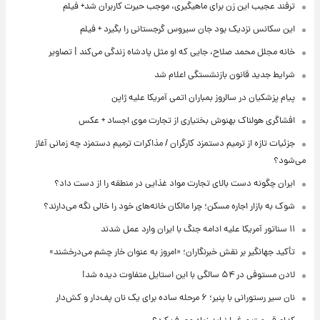
ترفند عجیب این زن برای ماهیگیری، موجب حیرت کاربران شد+ فیلم
این سکانس نزدیک بود جان سیروس گرجستانی را بگیرد + فیلم
خانه مجلل محمد صلاح، جایی که او مثل پادشاه زندگی می‌کند | تصاویر
شرایط جدید قانون بازنشستگی اعلام شد
پیام پزشکیان در سالروز بمباران اتمی آمریکا علیه ژاپن
افشاگری هولناک بهنوش بختیاری از تجارت موی اجساد + عکس
جزئیات تازه از ترمیم دستمزد کارگران / مذاکرات ترمیم دستمزد چه زمانی آغاز
می‌شود؟
ایران چگونه دست بالای تجارت مواد غذایی در منطقه را از دست داد؟
شوک به بازار اجاره مسکن؛ چرا مالکان خانه‌های خود را خالی نگه می‌دارند؟
۱۱ سناتور آمریکا علیه ادامه جنگ با ایران وارد عمل شدند
تأکید جهانگیر بر نقش خبرنگاران؛ «امروز به عنوان خار چشم می‌درخشند»
لادن مستوفی در ۵۴ سالگی با این استایل متفاوت دیده شد!
نان سیر رستورانی با پنیر؛ ۶ مرحله ساده برای یک نان پف‌دار و کش‌دار