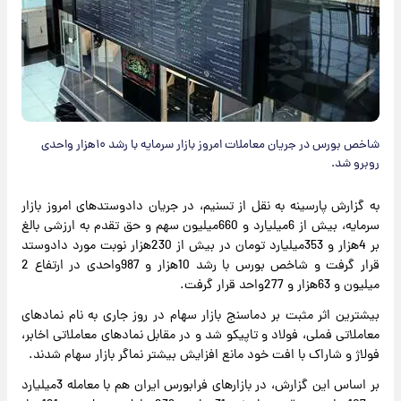
شاخص بورس در جریان معاملات امروز بازار سرمایه با رشد ۱۰هزار واحدی
روبرو شد.
به گزارش پارسینه به نقل از تسنیم، در جریان دادوستدهای امروز بازار
سرمایه، بیش از 6میلیارد و 660میلیون سهم و حق تقدم به ارزشی بالغ
بر 4هزار و 353میلیارد تومان در بیش از 230هزار نوبت مورد دادوستد
قرار گرفت و شاخص بورس با رشد 10هزار و 987واحدی در ارتفاع 2
میلیون و 63هزار و 277واحد قرار گرفت.
بیشترین اثر مثبت بر دماسنج بازار سهام در روز جاری به نام نمادهای
معاملاتی فملی، فولاد و تاپیکو شد و در مقابل نمادهای معاملاتی اخابر،
فولاژ و شاراک با افت خود مانع افزایش بیشتر نماگر بازار سهام شدند.
بر اساس این گزارش، در بازارهای فرابورس ایران هم با معامله 3میلیارد